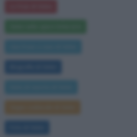
Le frasi di Selen
Selen nelle opere letterarie
Una frase a caso di Selen
Biografia di Selen
Data di nascita di Selen
Segno zodiacale di Selen
Foto di Selen