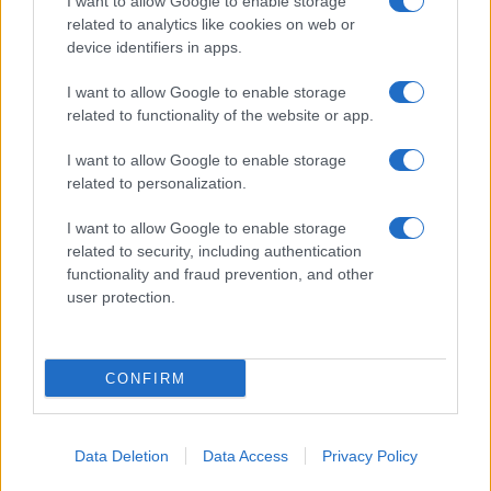
I want to allow Google to enable storage
SERVIZI
related to analytics like cookies on web or
Mappa del sito
device identifiers in apps.
Privacy Policy
Cookie Policy
I want to allow Google to enable storage
Frasi suddivise per tema
related to functionality of the website or app.
Foto con frasi belle
I want to allow Google to enable storage
Indice degli autori
related to personalization.
I want to allow Google to enable storage
Aforismi
.meglio.it è l'archivio web dedicato a frasi,
related to security, including authentication
aforismi e citazioni più grande del web (137.905 frasi in
functionality and fraud prevention, and other
database) • ©2005-2025 • La riproduzione dei testi è
user protection.
consentita citando la fonte secondo la Licenza
Creative Commons
• Nota: in qualità di Affiliato Amazon,
il sito ricava una commissione sugli acquisti idonei. •
CONFIRM
Contatti
Data Deletion
Data Access
Privacy Policy