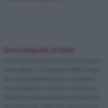
Breve biografia di Selen
Selen è il nome d'arte di Luce Caponegro,
nata a Roma il 17 dicembre 1966. È figlia
di un industriale del settore petrolifero;
con la famiglia si trasferisce a Ravenna.
Nella città romagnola inizia ad esibirsi in
alcuni locali per adulti fino ad arrivare a