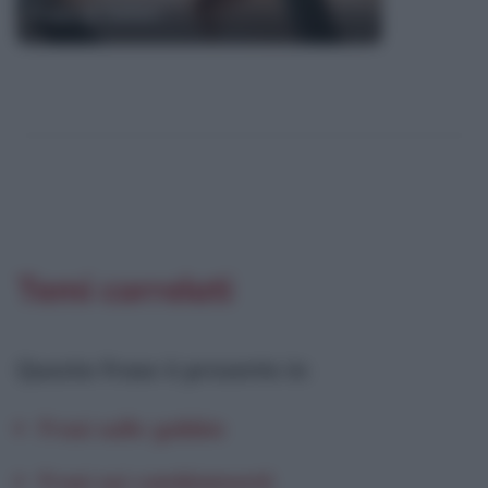
Frasi di Selen
Temi correlati
Questa frase è presente in
:
Frasi sulle gabbie
Frasi sui cambiamenti