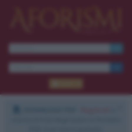
Accedi
DOWNLOAD PDF
:
Registrati
e
scarica le frasi degli autori in formato
PDF. Il servizio è gratuito.