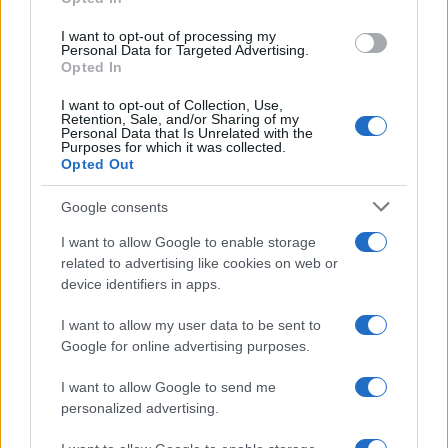
grant or deny consent to Google and its third-party tags to
use your data for below specified purposes in below Google
I want to opt-out of processing my
consent section.
Personal Data for Targeted Advertising.
FRASI
Opted In
Frase del giorno
I want to opt-out of Collection, Use,
Frasi celebri
Retention, Sale, and/or Sharing of my
Personal Data that Is Unrelated with the
Frasi da condividere
Purposes for which it was collected.
Poesie
Opted Out
Proverbi
Incipit letterari
Google consents
Storie con morale
I want to allow Google to enable storage
FILM
related to advertising like cookies on web or
device identifiers in apps.
Frasi dei film
Frase film della settimana
I want to allow my user data to be sent to
Frasi film più lette
Google for online advertising purposes.
Incipit dei film
Elenco registi
I want to allow Google to send me
Film più cercati
personalized advertising.
Frasi sul cinema