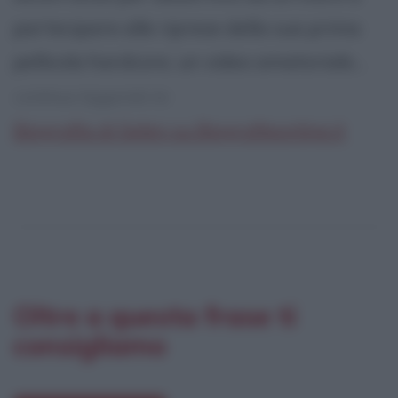
partecipare alle riprese della sua prima
pellicola hardcore, un video amatoriale...
continua leggendo la:
Biografia di Selen su Biografieonline.it
Oltre a questa frase ti
consigliamo