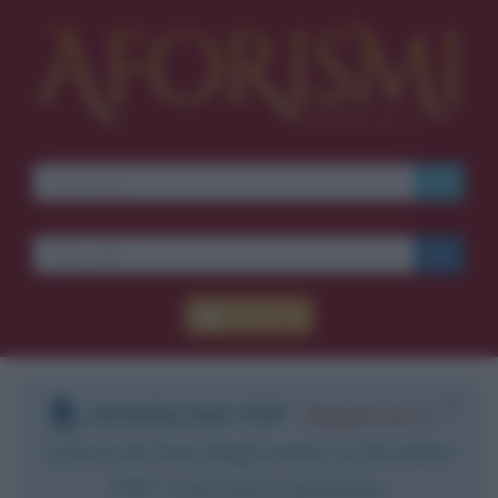
Accedi
DOWNLOAD PDF
:
Registrati
e
scarica le frasi degli autori in formato
PDF. Il servizio è gratuito.