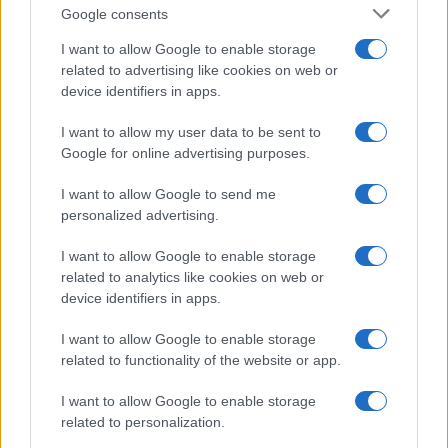
Incipit letterari
Google consents
Storie con morale
I want to allow Google to enable storage
FILM
related to advertising like cookies on web or
device identifiers in apps.
Frasi dei film
Frase film della settimana
I want to allow my user data to be sent to
Frasi film più lette
Google for online advertising purposes.
Incipit dei film
Elenco registi
I want to allow Google to send me
Film più cercati
personalized advertising.
Frasi sul cinema
I want to allow Google to enable storage
SERVIZI
related to analytics like cookies on web or
Mappa del sito
device identifiers in apps.
Privacy Policy
Cookie Policy
I want to allow Google to enable storage
Frasi suddivise per tema
related to functionality of the website or app.
Foto con frasi belle
I want to allow Google to enable storage
Indice degli autori
related to personalization.