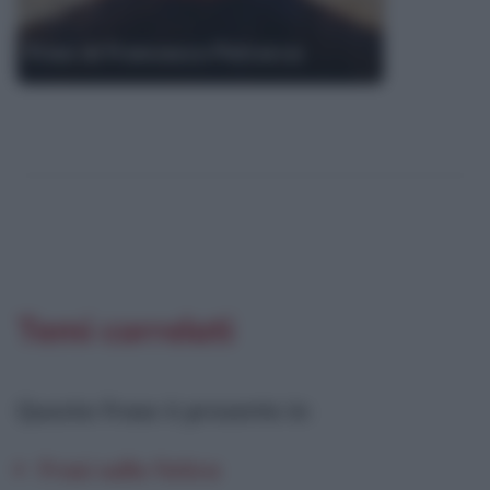
Frasi di Francesco Petrarca
Temi correlati
Questa frase è presente in
:
Frasi sulla fatica