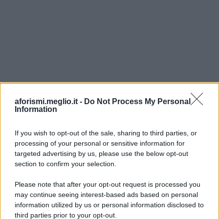
aforismi.meglio.it -
Do Not Process My Personal
Information
If you wish to opt-out of the sale, sharing to third parties, or
processing of your personal or sensitive information for
Ricevi LE FRASI PIÙ BELLE via e-mail
targeted advertising by us, please use the below opt-out
section to confirm your selection.
E-mail
OK
Please note that after your opt-out request is processed you
may continue seeing interest-based ads based on personal
information utilized by us or personal information disclosed to
third parties prior to your opt-out.