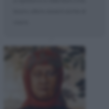
a riposare e a rallentare il mio
lavoro, allora cesserò anche di
vivere.