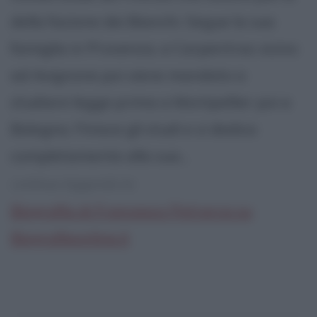
della fazione dei Bianchi. Segue la sua
famiglia in Provenza, a Carpentras vicino
ad Avignone poi viene mandato a
studiare legge prima a Montpellier poi a
Bologna. Finisce gli studi e si dedica
completamente alla sua...
continua leggendo la:
Biografia di Francesco Petrarca su
Biografieonline.it