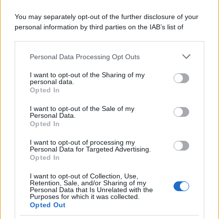
You may separately opt-out of the further disclosure of your
personal information by third parties on the IAB’s list of
downstream participants.
Personal Data Processing Opt Outs
This information may also be disclosed by us to third parties
on the IAB’s List of Downstream Participants that may further
I want to opt-out of the Sharing of my
disclose it to other third parties.
personal data.
Opted In
Please note that this website/app uses one or more Google
services and may gather and store information including but
I want to opt-out of the Sale of my
Personal Data.
not limited to your visit or usage behaviour. You may click to
Opted In
grant or deny consent to Google and its third-party tags to
use your data for below specified purposes in below Google
I want to opt-out of processing my
consent section.
Personal Data for Targeted Advertising.
FRASI
Opted In
Frase del giorno
I want to opt-out of Collection, Use,
Frasi celebri
Retention, Sale, and/or Sharing of my
Personal Data that Is Unrelated with the
Frasi da condividere
Purposes for which it was collected.
Poesie
Opted Out
Proverbi