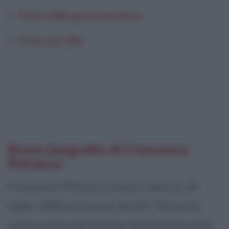
Frasi sulla perseveranza
Frasi sul cibo
Breve biografia di Francesco
Petrarca
Francesco Petrarca nasce il giorno 20
luglio 1304 ad Arezzo da Ser Petracco,
notaio esule da Firenze che faceva parte