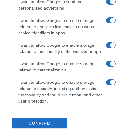
I want to allow Google to send me
Film più cercati
personalized advertising.
Frasi sul cinema
I want to allow Google to enable storage
SERVIZI
related to analytics like cookies on web or
Mappa del sito
device identifiers in apps.
Privacy Policy
Cookie Policy
I want to allow Google to enable storage
Frasi suddivise per tema
related to functionality of the website or app.
Foto con frasi belle
I want to allow Google to enable storage
Indice degli autori
related to personalization.
I want to allow Google to enable storage
Aforismi
.meglio.it è l'archivio web dedicato a frasi,
related to security, including authentication
aforismi e citazioni più grande del web (137.890 frasi in
functionality and fraud prevention, and other
database) • ©2005-2025 • La riproduzione dei testi è
user protection.
consentita citando la fonte secondo la Licenza
Creative Commons
• Nota: in qualità di Affiliato Amazon,
il sito ricava una commissione sugli acquisti idonei. •
CONFIRM
Contatti