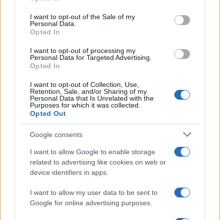
Please note that this website/app uses one or more Google
services and may gather and store information including but
I want to opt-out of the Sale of my
Personal Data.
not limited to your visit or usage behaviour. You may click to
Opted In
grant or deny consent to Google and its third-party tags to
use your data for below specified purposes in below Google
I want to opt-out of processing my
consent section.
Personal Data for Targeted Advertising.
FRASI
Opted In
Frase del giorno
I want to opt-out of Collection, Use,
Frasi celebri
Retention, Sale, and/or Sharing of my
Personal Data that Is Unrelated with the
Frasi da condividere
Purposes for which it was collected.
Poesie
Opted Out
Proverbi
Incipit letterari
Google consents
Storie con morale
I want to allow Google to enable storage
FILM
related to advertising like cookies on web or
device identifiers in apps.
Frasi dei film
Frase film della settimana
I want to allow my user data to be sent to
Frasi film più lette
Google for online advertising purposes.
Incipit dei film
Elenco registi