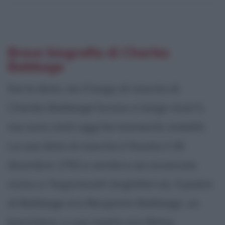
Breve biografia di Charles
Babbage
Sia la data, sia il luogo di nascita di
Charles Babbage furono a lungo incerti,
ma sono stati oggi fermamente stabiliti.
La sua data di nascita è fissata il 26
dicembre 1792 e sembra sia avvenuta
vicino a Teignmouth (Inghilterra). Il padre
di Babbage era Benjamin Babbage, un
banchiere, e sua madre era Betsy