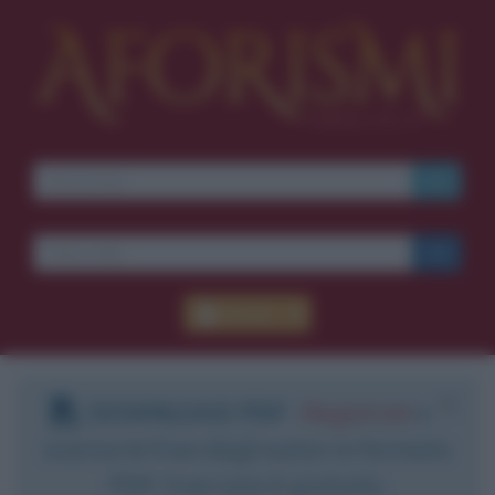
Accedi
DOWNLOAD PDF
:
Registrati
e
scarica le frasi degli autori in formato
PDF. Il servizio è gratuito.