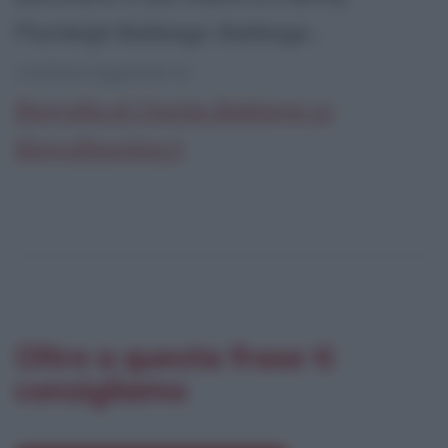
Plumleigh Babbage. Babbage...
continua leggendo la:
Biografia di Charles Babbage su
Biografieonline.it
Oltre a questa frase ti
consigliamo