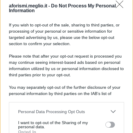
aforismi.meglio.it -
Do Not Process My Personal
Information
If you wish to opt-out of the sale, sharing to third parties, or
processing of your personal or sensitive information for
Ricevi LE FRASI PIÙ BELLE via e-mail
targeted advertising by us, please use the below opt-out
section to confirm your selection.
E-mail
OK
Please note that after your opt-out request is processed you
may continue seeing interest-based ads based on personal
information utilized by us or personal information disclosed to
third parties prior to your opt-out.
You may separately opt-out of the further disclosure of your
personal information by third parties on the IAB’s list of
downstream participants.
Personal Data Processing Opt Outs
This information may also be disclosed by us to third parties
on the IAB’s List of Downstream Participants that may further
I want to opt-out of the Sharing of my
disclose it to other third parties.
personal data.
Opted In