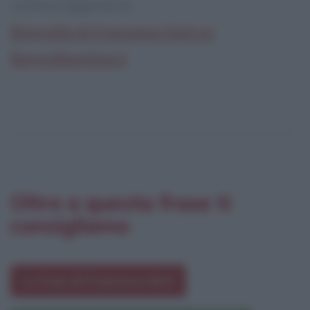
continua leggendo la:
Biografia di Francesco Nuti su
Biografieonline.it
Oltre a questa frase ti
consigliamo
Le frasi di Francesco Nuti