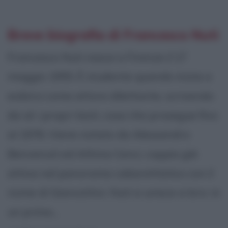
Breve biografia di Francesco Nuti
Francesco Nuti nasce a Firenze il 17
maggio 1955. È studente quando inizia a
esibirsi come attore dilettante, scrivendo
da sè i propri testi, cosa che prosegue fino
al 1978. Viene notato da Alessandro
Benvenuti ed Athina Cenci, coppia già
attiva nel panorama cabarettistico con il
nome di Giancattivi. Nuti si unisce a loro: in
un primo...