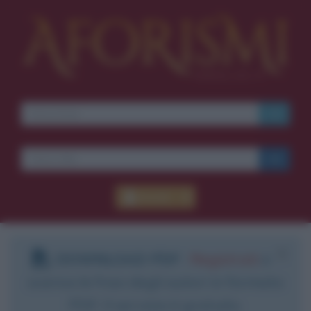
Accedi
DOWNLOAD PDF
:
Registrati
e
scarica le frasi degli autori in formato
PDF. Il servizio è gratuito.