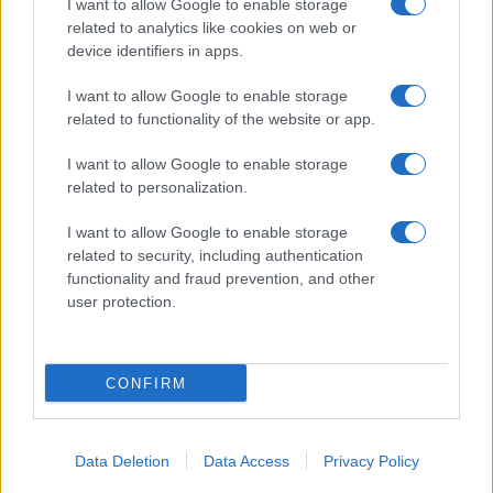
I want to allow Google to enable storage
SERVIZI
related to analytics like cookies on web or
Mappa del sito
device identifiers in apps.
Privacy Policy
Cookie Policy
I want to allow Google to enable storage
Frasi suddivise per tema
related to functionality of the website or app.
Foto con frasi belle
I want to allow Google to enable storage
Indice degli autori
related to personalization.
I want to allow Google to enable storage
Aforismi
.meglio.it è l'archivio web dedicato a frasi,
related to security, including authentication
aforismi e citazioni più grande del web (137.890 frasi in
functionality and fraud prevention, and other
database) • ©2005-2025 • La riproduzione dei testi è
user protection.
consentita citando la fonte secondo la Licenza
Creative Commons
• Nota: in qualità di Affiliato Amazon,
il sito ricava una commissione sugli acquisti idonei. •
CONFIRM
Contatti
Data Deletion
Data Access
Privacy Policy