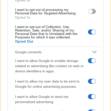
Opted In
grant or deny consent to Google and its third-party tags to
use your data for below specified purposes in below Google
I want to opt-out of processing my
consent section.
Personal Data for Targeted Advertising.
FRASI
Opted In
Frase del giorno
I want to opt-out of Collection, Use,
Frasi celebri
Retention, Sale, and/or Sharing of my
Personal Data that Is Unrelated with the
Frasi da condividere
Purposes for which it was collected.
Poesie
Opted Out
Proverbi
Incipit letterari
Google consents
Storie con morale
I want to allow Google to enable storage
FILM
related to advertising like cookies on web or
device identifiers in apps.
Frasi dei film
Frase film della settimana
I want to allow my user data to be sent to
Frasi film più lette
Google for online advertising purposes.
Incipit dei film
Elenco registi
I want to allow Google to send me
Film più cercati
personalized advertising.
Frasi sul cinema