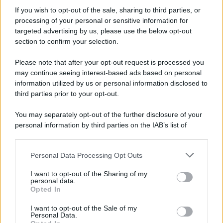
If you wish to opt-out of the sale, sharing to third parties, or
processing of your personal or sensitive information for
Ricevi LE FRASI PIÙ BELLE via e-mail
targeted advertising by us, please use the below opt-out
section to confirm your selection.
E-mail
OK
Please note that after your opt-out request is processed you
may continue seeing interest-based ads based on personal
information utilized by us or personal information disclosed to
third parties prior to your opt-out.
You may separately opt-out of the further disclosure of your
personal information by third parties on the IAB’s list of
downstream participants.
Personal Data Processing Opt Outs
This information may also be disclosed by us to third parties
on the IAB’s List of Downstream Participants that may further
I want to opt-out of the Sharing of my
disclose it to other third parties.
personal data.
Opted In
Please note that this website/app uses one or more Google
services and may gather and store information including but
I want to opt-out of the Sale of my
Personal Data.
not limited to your visit or usage behaviour. You may click to