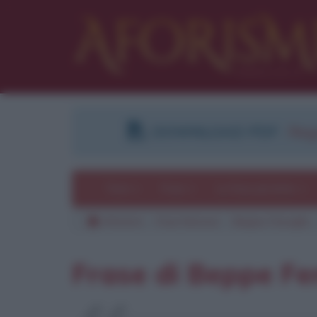
DOWNLOAD PDF
:
Regi
Temi
Frasi
Le frasi più lette
Aforismi
Frasi famose
Beppe Fenoglio
Frase di Beppe Fe