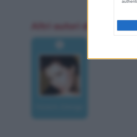
authenti
Altri autori di aforismi
Fenech, Edwige