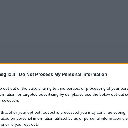
noglio
eglio.it -
Do Not Process My Personal Information
nasce ad Alba il giorno 1 marzo del 1922, da 
to opt-out of the sale, sharing to third parties, or processing of your per
formation for targeted advertising by us, please use the below opt-out s
riginari di Canale in Pianura. Essi suscitaron
 selection.
po non l'intensa passione con la quale si senti
 that after your opt-out request is processed you may continue seeing i
ased on personal information utilized by us or personal information dis
 prior to your opt-out.