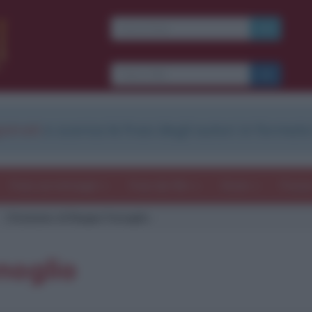
strati
e scarica le frasi degli autori in formato
Frasi con immagini
Frasi dei film
Storie
Poesi
Citazione di Beppe Fenoglio
noglio