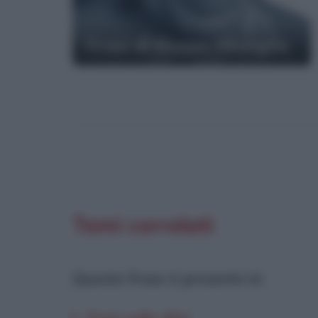
Frasi di Beppe Fenoglio
Temi correlati
Questa frase è presente in
: