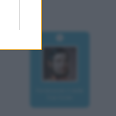
Ferdinando II delle
Due Sicilie