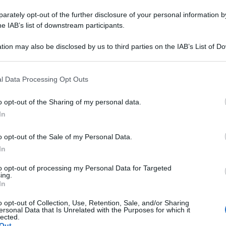
rafieonline.it
rately opt-out of the further disclosure of your personal information by
he IAB’s list of downstream participants.
tion may also be disclosed by us to third parties on the IAB’s List of 
 that may further disclose it to other third parties.
 that this website/app uses one or more Google services and may gath
l Data Processing Opt Outs
including but not limited to your visit or usage behaviour. You may click 
 to Google and its third-party tags to use your data for below specifi
o opt-out of the Sharing of my personal data.
consigliamo
ogle consent section.
In
o opt-out of the Sale of my Personal Data.
In
to opt-out of processing my Personal Data for Targeted
ing.
In
o opt-out of Collection, Use, Retention, Sale, and/or Sharing
ersonal Data that Is Unrelated with the Purposes for which it
lected.
Out