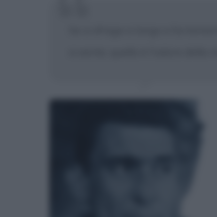
Se si sfrega a lungo e fortement
si sente, quello è l'odore della 