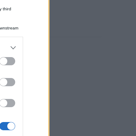
 third
Downstream
er and store
to grant or
ed purposes