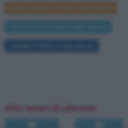
Segno zodiacale di Publio Virgilio Marone
Data di morte di Publio Virgilio Marone
Immagini di Publio Virgilio Marone
Altri autori di aforismi