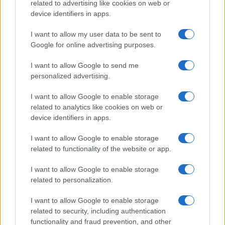
related to advertising like cookies on web or
device identifiers in apps.
Frasi dei film
Frase film della settimana
I want to allow my user data to be sent to
Frasi film più lette
Google for online advertising purposes.
Incipit dei film
Elenco registi
I want to allow Google to send me
Film più cercati
personalized advertising.
Frasi sul cinema
I want to allow Google to enable storage
SERVIZI
related to analytics like cookies on web or
Mappa del sito
device identifiers in apps.
Privacy Policy
Cookie Policy
I want to allow Google to enable storage
Frasi suddivise per tema
related to functionality of the website or app.
Foto con frasi belle
I want to allow Google to enable storage
Indice degli autori
related to personalization.
I want to allow Google to enable storage
Aforismi
.meglio.it è l'archivio web dedicato a frasi,
related to security, including authentication
aforismi e citazioni più grande del web (137.901 frasi in
functionality and fraud prevention, and other