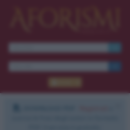
Accedi
DOWNLOAD PDF
:
Registrati
e
scarica le frasi degli autori in formato
PDF. Il servizio è gratuito.