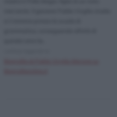
madre è Polla Magio, figlia di un noto
mercante. Il giovane Publio Virgilio studia
a Cremona presso la scuola di
grammatica, conseguendo all'età di
quindici anni la...
continua leggendo la:
Biografia di Publio Virgilio Marone su
Biografieonline.it