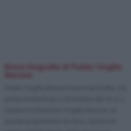
Breve biografia di Publio Virgilio
Marone
Publio Virgilio Marone nasce ad Andes, nei
pressi di Mantova, il 15 ottobre del 70 a. C.
Il padre è Stimicone Virgilio Marone, un
piccolo proprietario terriero, mentre la