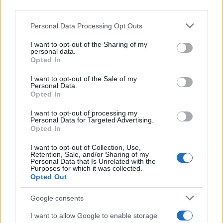
downstream participants.
Personal Data Processing Opt Outs
This information may also be disclosed by us to third parties
on the IAB’s List of Downstream Participants that may further
I want to opt-out of the Sharing of my
disclose it to other third parties.
personal data.
Opted In
Please note that this website/app uses one or more Google
services and may gather and store information including but
I want to opt-out of the Sale of my
Personal Data.
not limited to your visit or usage behaviour. You may click to
Opted In
grant or deny consent to Google and its third-party tags to
use your data for below specified purposes in below Google
I want to opt-out of processing my
consent section.
Personal Data for Targeted Advertising.
FRASI
Opted In
Frase del giorno
I want to opt-out of Collection, Use,
Frasi celebri
Retention, Sale, and/or Sharing of my
Personal Data that Is Unrelated with the
Frasi da condividere
Purposes for which it was collected.
Poesie
Opted Out
Proverbi
Incipit letterari
Google consents
Storie con morale
I want to allow Google to enable storage
FILM