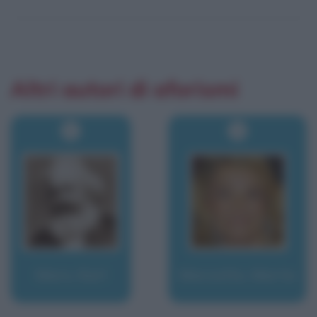
Altri autori di aforismi
Marx, Karl
Marzotto, Marta