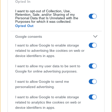
Opted In
Frase del giorno
I want to opt-out of Collection, Use,
Frasi celebri
Retention, Sale, and/or Sharing of my
Personal Data that Is Unrelated with the
Frasi da condividere
Purposes for which it was collected.
Poesie
Opted Out
Proverbi
Incipit letterari
Google consents
Storie con morale
I want to allow Google to enable storage
FILM
related to advertising like cookies on web or
device identifiers in apps.
Frasi dei film
Frase film della settimana
I want to allow my user data to be sent to
Frasi film più lette
Google for online advertising purposes.
Incipit dei film
Elenco registi
I want to allow Google to send me
Film più cercati
personalized advertising.
Frasi sul cinema
I want to allow Google to enable storage
SERVIZI
related to analytics like cookies on web or
Mappa del sito
device identifiers in apps.
Privacy Policy