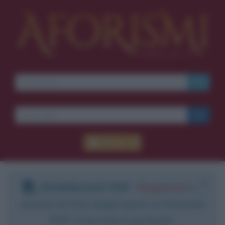
Accedi
DOWNLOAD PDF
:
Registrati
e
scarica le frasi degli autori in formato
PDF. Il servizio è gratuito.