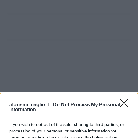
aforismi.meglio.it -
Do Not Process My Personal
Information
If you wish to opt-out of the sale, sharing to third parties, or
processing of your personal or sensitive information for
targeted advertising by us, please use the below opt-out