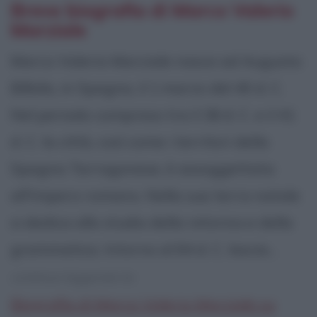
Breve biografia di Marco Valerio
Marziale
Marco Valerio Marziale nasce ad Augusta
Bilbilis, in Spagna, il 1 marzo del 40 d. C.
Nel periodo compreso tra il 38 d. C. e il 41
d. C. la città, così come i territori della
Spagna Tarragonese, è assoggettata
all'Impero romano. Nella sua terra natale
si dedica allo studio della retorica e della
grammatica. Intorno al 64 d. C. lascia...
continua leggendo la:
Biografia di Marco Valerio Marziale su