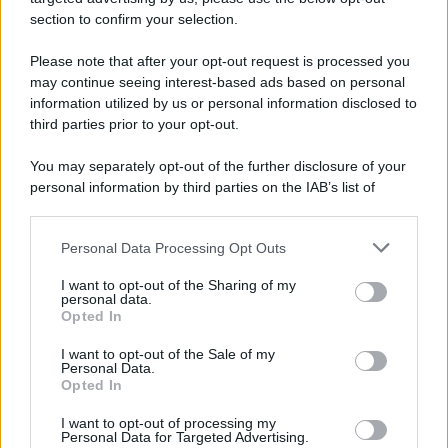
Ricevi LE FRASI PIÙ BELLE via e-mail
section to confirm your selection.
E-mail
OK
Please note that after your opt-out request is processed you
may continue seeing interest-based ads based on personal
information utilized by us or personal information disclosed to
third parties prior to your opt-out.
You may separately opt-out of the further disclosure of your
personal information by third parties on the IAB’s list of
downstream participants.
Personal Data Processing Opt Outs
This information may also be disclosed by us to third parties
on the IAB’s List of Downstream Participants that may further
I want to opt-out of the Sharing of my
disclose it to other third parties.
personal data.
Opted In
Please note that this website/app uses one or more Google
services and may gather and store information including but
I want to opt-out of the Sale of my
Personal Data.
not limited to your visit or usage behaviour. You may click to
Opted In
grant or deny consent to Google and its third-party tags to
use your data for below specified purposes in below Google
I want to opt-out of processing my
consent section.
Personal Data for Targeted Advertising.
FRASI