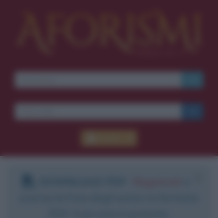
Accedi
DOWNLOAD PDF
:
Registrati
e
scarica le frasi degli autori in formato
PDF. Il servizio è gratuito.