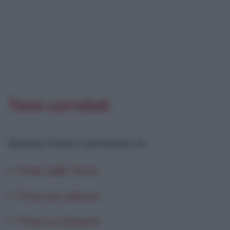
Temi correlati
Questa frase è presente in
:
Frasi sulle feste
Frasi sui vulcani
Frasi su Genova