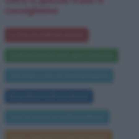
consigliamo
Le frasi di Goffredo Mameli
Goffredo Mameli nelle opere letterarie
Una frase a caso di Goffredo Mameli
Biografia di Goffredo Mameli
Data di nascita di Goffredo Mameli
Segno zodiacale di Goffredo Mameli