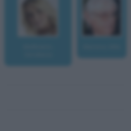
Mallmann,
Manara, Milo
Veridiana