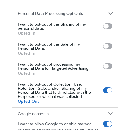
downstream participants.
Personal Data Processing Opt Outs
This information may also be disclosed by us to third parties
on the IAB’s List of Downstream Participants that may further
I want to opt-out of the Sharing of my
disclose it to other third parties.
personal data.
Opted In
Please note that this website/app uses one or more Google
services and may gather and store information including but
I want to opt-out of the Sale of my
Personal Data.
not limited to your visit or usage behaviour. You may click to
Opted In
grant or deny consent to Google and its third-party tags to
use your data for below specified purposes in below Google
I want to opt-out of processing my
consent section.
Personal Data for Targeted Advertising.
FRASI
Opted In
Frase del giorno
I want to opt-out of Collection, Use,
Frasi celebri
Retention, Sale, and/or Sharing of my
Personal Data that Is Unrelated with the
Frasi da condividere
Purposes for which it was collected.
Poesie
Opted Out
Proverbi
Incipit letterari
Google consents
Storie con morale
I want to allow Google to enable storage
FILM