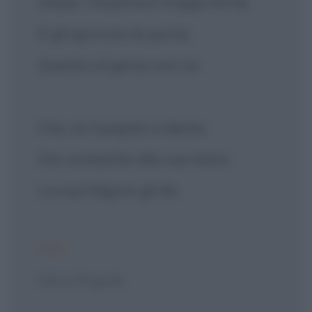
Disser: l'Austria è troppo forte;
E gli aprirono le porte;
Questa vil genia non sa
Che, se il popolo si desta,
Dio combatte alla sua testa
La sua folgore gli dà.
CIT.
Dio e Popolo