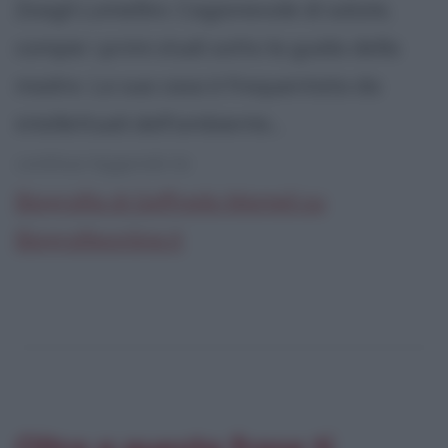
Zoagli Lomellini. Cagionevole di salute,
compie i primi studi sotto la guida della
madre. La sua casa è frequentata da
intellettuali dell'ambiente...
continua leggendo la:
Biografia di Goffredo Mameli su
Biografieonline.it
Oltre a questa frase ti