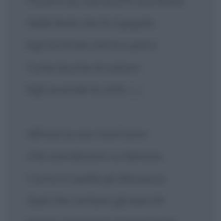
Forse è ciò, ma anch'è una festa.
Nelle feste che fa il popolo
Egli accende monti e piani;
Come bocche di vulcani
Egli accende la città.
[...]
All'incirca son trent'anni
Che scendevano su Genova,
L'armi in spalla gli Alemanni:
Quel che contano gli eserciti