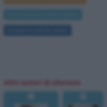
Data di morte di Goffredo Mameli
Immagini di Goffredo Mameli
Altri autori di aforismi