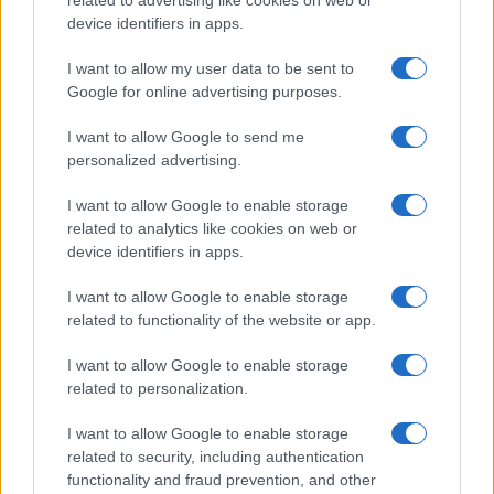
related to advertising like cookies on web or
device identifiers in apps.
Frasi dei film
Frase film della settimana
I want to allow my user data to be sent to
Frasi film più lette
Google for online advertising purposes.
Incipit dei film
Elenco registi
I want to allow Google to send me
Film più cercati
personalized advertising.
Frasi sul cinema
I want to allow Google to enable storage
SERVIZI
related to analytics like cookies on web or
Mappa del sito
device identifiers in apps.
Privacy Policy
Cookie Policy
I want to allow Google to enable storage
Frasi suddivise per tema
related to functionality of the website or app.
Foto con frasi belle
I want to allow Google to enable storage
Indice degli autori
related to personalization.
I want to allow Google to enable storage
Aforismi
.meglio.it è l'archivio web dedicato a frasi,
related to security, including authentication
aforismi e citazioni più grande del web (137.905 frasi in
functionality and fraud prevention, and other
database) • ©2005-2025 • La riproduzione dei testi è