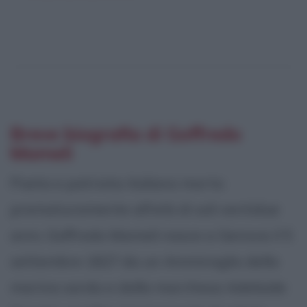
Breve biografia di Goffredo
Mameli
Poeta e patriota italiano morto
prematuramente all'età di soli ventidue
anni, Goffredo Mameli nasce a Genova il 5
settembre 1827 da un Ammiraglio della
marina sarda e dalla marchesa Adelaide