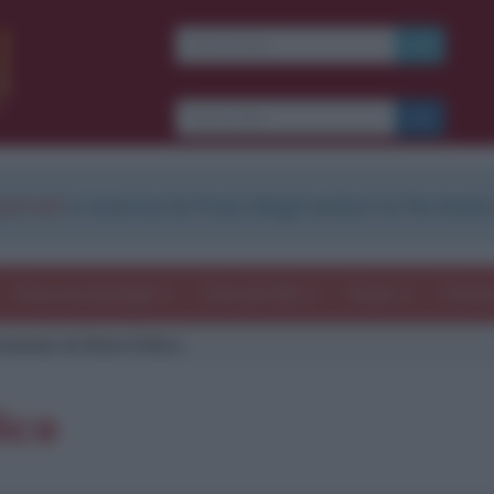
strati
e scarica le frasi degli autori in formato
Frasi con immagini
Frasi dei film
Storie
Poesi
tazione di Silvio Pellico
lico