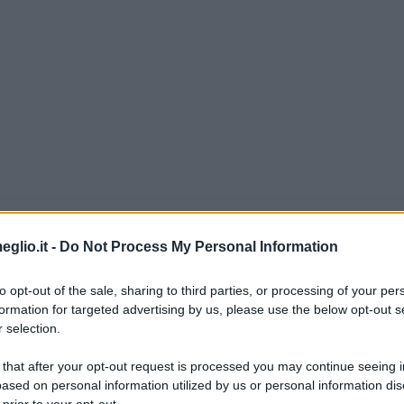
eglio.it -
Do Not Process My Personal Information
ico
to opt-out of the sale, sharing to third parties, or processing of your per
formation for targeted advertising by us, please use the below opt-out s
) il 25 giugno del 1789. Comincia gli studi a To
 selection.
padre Onorato lo affida per avviarlo al commer
 that after your opt-out request is processed you may continue seeing i
ased on personal information utilized by us or personal information dis
Silvio sono di tutt'altro genere. Resterà in Fran
 prior to your opt-out.