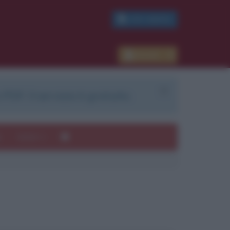
PDF GRATIS
Accedi
 PDF. Il servizio è gratuito.
e
Autori