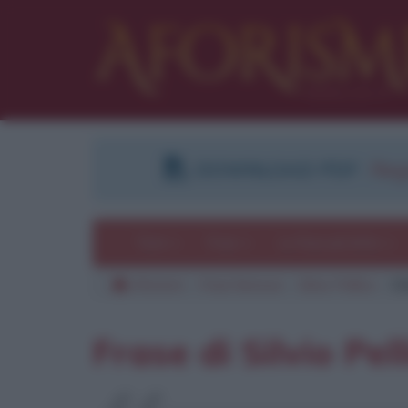
DOWNLOAD PDF
:
Regi
Temi
Frasi
Le frasi più lette
Aforismi
Frasi famose
Silvio Pellico
Ci
Frase di Silvio Pel