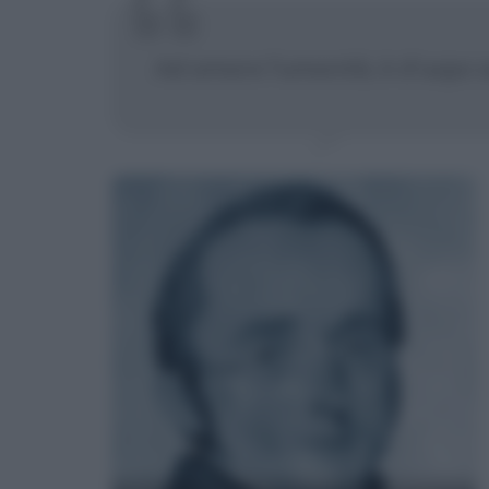
Ad amare l'umanità, è d'uopo sa