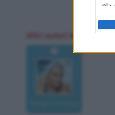
authenti
Altri autori di aforismi
Pellegrini, Federica