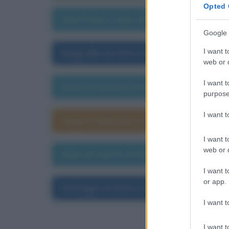
Opted 
Una frase a caso di Silvio Pellico
Google 
I want t
Biografia di Silvio Pellico
web or d
I want t
Data di nascita di Silvio Pellico
purpose
I want 
Segno zodiacale di Silvio Pellico
I want t
web or d
Data di morte di Silvio Pellico
I want t
or app.
Immagini di Silvio Pellico
I want t
I want t