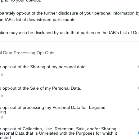
rately opt-out of the further disclosure of your personal information by
ieonline.it
he IAB’s list of downstream participants.
tion may also be disclosed by us to third parties on the IAB’s List of 
 that may further disclose it to other third parties.
 that this website/app uses one or more Google services and may gath
l Data Processing Opt Outs
including but not limited to your visit or usage behaviour. You may click 
 to Google and its third-party tags to use your data for below specifi
o opt-out of the Sharing of my personal data.
ogle consent section.
In
consigliamo
o opt-out of the Sale of my Personal Data.
In
to opt-out of processing my Personal Data for Targeted
ing.
In
o opt-out of Collection, Use, Retention, Sale, and/or Sharing
ersonal Data that Is Unrelated with the Purposes for which it
lected.