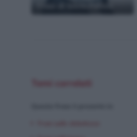
Frasi di Silvio Pellico
Temi correlati
Questa frase è presente in
:
Frasi sulle debolezze