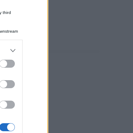
 third
Downstream
er and store
to grant or
ed purposes