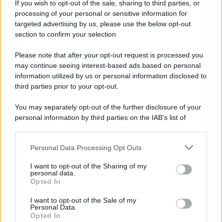
If you wish to opt-out of the sale, sharing to third parties, or
processing of your personal or sensitive information for
targeted advertising by us, please use the below opt-out
section to confirm your selection.
Please note that after your opt-out request is processed you
may continue seeing interest-based ads based on personal
information utilized by us or personal information disclosed to
third parties prior to your opt-out.
You may separately opt-out of the further disclosure of your
personal information by third parties on the IAB’s list of
downstream participants.
FRASI
Personal Data Processing Opt Outs
This information may also be disclosed by us to third parties
Frase del giorno
on the IAB’s List of Downstream Participants that may further
Frasi celebri
I want to opt-out of the Sharing of my
disclose it to other third parties.
personal data.
Frasi da condividere
Opted In
Poesie
Please note that this website/app uses one or more Google
Proverbi
services and may gather and store information including but
I want to opt-out of the Sale of my
Personal Data.
Incipit letterari
not limited to your visit or usage behaviour. You may click to
Opted In
grant or deny consent to Google and its third-party tags to
Storie con morale