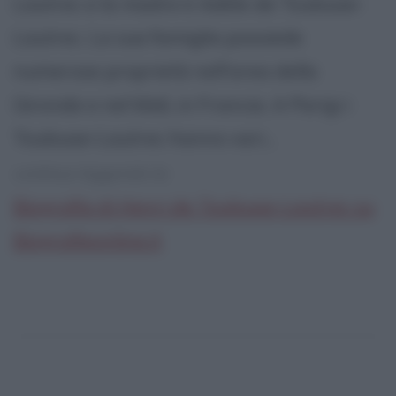
Lautrec e la madre è Adèle de Toulouse-
Lautrec. La sua famiglia possiede
numerose proprietà nell'area della
Gironde e nel Midi, in Francia. A Parigi i
Toulouse-Lautrec hanno vari...
continua leggendo la:
Biografia di Henri de Toulouse-Lautrec su
Biografieonline.it