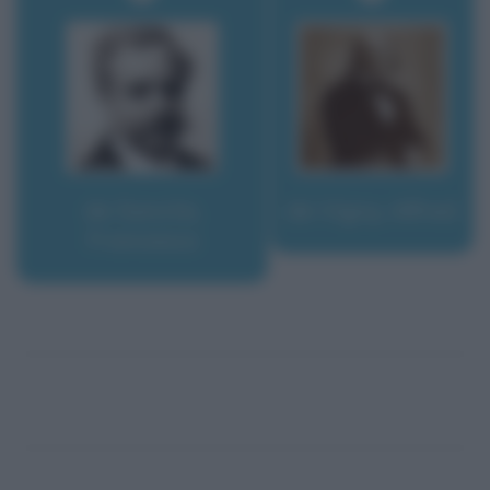
de Sanctis,
de Vigny, Alfred
Francesco