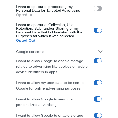
use your data for below specified purposes in below Google
I want to opt-out of processing my
FILM
consent section.
Personal Data for Targeted Advertising.
Opted In
Frasi dei film
Frase film della settimana
I want to opt-out of Collection, Use,
Frasi film più lette
Retention, Sale, and/or Sharing of my
Personal Data that Is Unrelated with the
Incipit dei film
Purposes for which it was collected.
Elenco registi
Opted Out
Film più cercati
Frasi sul cinema
Google consents
SERVIZI
I want to allow Google to enable storage
related to advertising like cookies on web or
Mappa del sito
device identifiers in apps.
Privacy Policy
Cookie Policy
I want to allow my user data to be sent to
Frasi suddivise per tema
Google for online advertising purposes.
Foto con frasi belle
Indice degli autori
I want to allow Google to send me
personalized advertising.
Aforismi
.meglio.it è l'archivio web dedicato a frasi,
I want to allow Google to enable storage