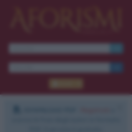
Accedi
DOWNLOAD PDF
:
Registrati
e
scarica le frasi degli autori in formato
PDF. Il servizio è gratuito.