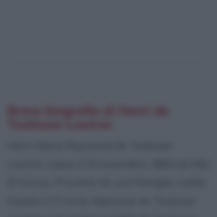
Breve biografia di Henri de
Toulouse-Lautrec
Henri Marie Raymond de Toulouse-
Lautrec nasce il 24 novembre 1864 ad Albi
(Francia). Proviene da una famiglia nobile:
il padre è il conte Alphonse de Toulouse-