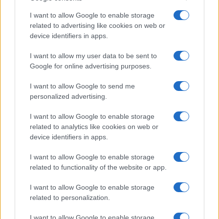
Storie con morale
I want to allow Google to enable storage
FILM
related to advertising like cookies on web or
device identifiers in apps.
Frasi dei film
Frase film della settimana
I want to allow my user data to be sent to
Frasi film più lette
Google for online advertising purposes.
Incipit dei film
Elenco registi
I want to allow Google to send me
Film più cercati
personalized advertising.
Frasi sul cinema
I want to allow Google to enable storage
SERVIZI
related to analytics like cookies on web or
Mappa del sito
device identifiers in apps.
Privacy Policy
Cookie Policy
I want to allow Google to enable storage
Frasi suddivise per tema
related to functionality of the website or app.
Foto con frasi belle
I want to allow Google to enable storage
Indice degli autori
related to personalization.
I want to allow Google to enable storage