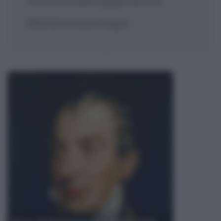
l'antico ordine apporterà la
felicità ai nuovi regni.