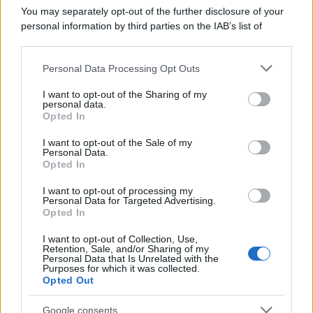
You may separately opt-out of the further disclosure of your
personal information by third parties on the IAB’s list of
downstream participants.
Personal Data Processing Opt Outs
This information may also be disclosed by us to third parties
on the IAB’s List of Downstream Participants that may further
I want to opt-out of the Sharing of my
disclose it to other third parties.
personal data.
Opted In
Please note that this website/app uses one or more Google
services and may gather and store information including but
I want to opt-out of the Sale of my
Personal Data.
not limited to your visit or usage behaviour. You may click to
Opted In
grant or deny consent to Google and its third-party tags to
use your data for below specified purposes in below Google
I want to opt-out of processing my
consent section.
Personal Data for Targeted Advertising.
FRASI
Opted In
Frase del giorno
I want to opt-out of Collection, Use,
Frasi celebri
Retention, Sale, and/or Sharing of my
Personal Data that Is Unrelated with the
Frasi da condividere
Purposes for which it was collected.
Poesie
Opted Out
Proverbi
Incipit letterari
Google consents