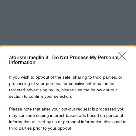
aforismi.meglio.it -
Do Not Process My Personal
Information
If you wish to opt-out of the sale, sharing to third parties, or
processing of your personal or sensitive information for
Ricevi LE FRASI PIÙ BELLE via e-mail
targeted advertising by us, please use the below opt-out
section to confirm your selection.
E-mail
OK
Please note that after your opt-out request is processed you
may continue seeing interest-based ads based on personal
information utilized by us or personal information disclosed to
third parties prior to your opt-out.