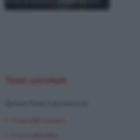
Frasi di Klemens von Metternich
Temi correlati
Questa frase è presente in
:
Frasi sulla cenere
Frasi sull'ordine