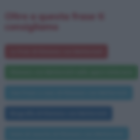
Oltre a questa frase ti
consigliamo
Le frasi di Klemens von Metternich
Klemens von Metternich nelle opere letterarie
Una frase a caso di Klemens von Metternich
Biografia di Klemens von Metternich
Data di nascita di Klemens von Metternich