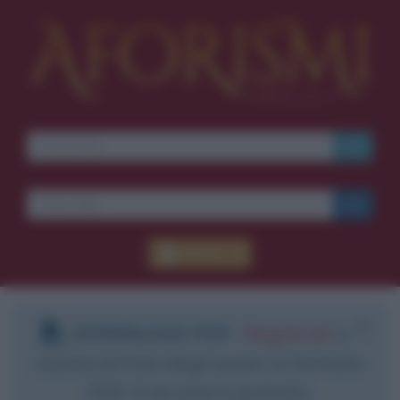
Accedi
DOWNLOAD PDF
:
Registrati
e
scarica le frasi degli autori in formato
PDF. Il servizio è gratuito.