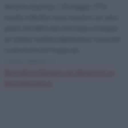
Renania (Austria), il 15 maggio 1773.
Inviato a Berlino come ministro con pieni
poteri nel 1803, due anni dopo consegue
un ottimo risultato diplomatico riuscendo
a convincere la Prussia ad...
continua leggendo la:
Biografia di Klemens von Metternich su
Biografieonline.it