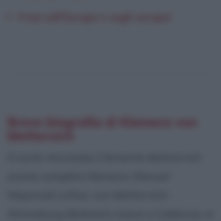
Frasi sull'Europa e sugli europei
Breve biografia di Klemens von
Metternich
Il conte Venceslao Clemente Metternich
(nome completo Klemens Wenzel
Nepomuk Lothar von Metternich-
Winneburg-Beilstein) nasce a Coblenza, in