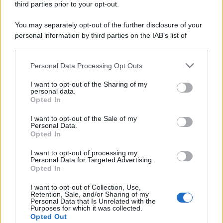
third parties prior to your opt-out.
You may separately opt-out of the further disclosure of your
personal information by third parties on the IAB’s list of
downstream participants.
Personal Data Processing Opt Outs
This information may also be disclosed by us to third parties
on the IAB’s List of Downstream Participants that may further
I want to opt-out of the Sharing of my
disclose it to other third parties.
personal data.
Opted In
Please note that this website/app uses one or more Google
services and may gather and store information including but
I want to opt-out of the Sale of my
Personal Data.
not limited to your visit or usage behaviour. You may click to
Opted In
grant or deny consent to Google and its third-party tags to
FRASI
use your data for below specified purposes in below Google
I want to opt-out of processing my
consent section.
Personal Data for Targeted Advertising.
Frase del giorno
Opted In
Frasi celebri
Frasi da condividere
I want to opt-out of Collection, Use,
Retention, Sale, and/or Sharing of my
Poesie
Personal Data that Is Unrelated with the
Proverbi
Purposes for which it was collected.
Opted Out
Incipit letterari