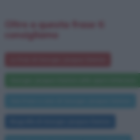
Oltre a questa frase ti
consigliamo
Le frasi di Georges Jacques Danton
Georges Jacques Danton nelle opere letterarie
Una frase a caso di Georges Jacques Danton
Biografia di Georges Jacques Danton