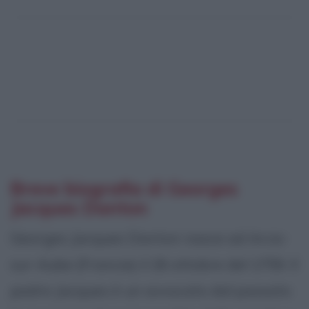
Breve biografia di Georges
Jacques Danton
Georges Jacques Danton nasce ad Arcis-
sur-Aube (Francia) il 26 ottobre del 1759. Il
padre Jacques è un avvocato dal passato