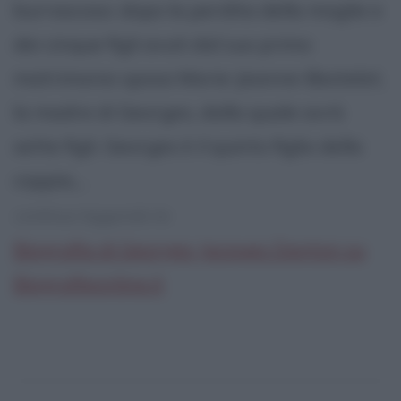
burrascoso: dopo la perdita della moglie e
dei cinque figli avuti dal suo primo
matrimonio sposa Marie-Jeanne-Bestelot,
la madre di Georges, dalla quale avrà
sette figli. Georges è il quinto figlio della
coppia,...
continua leggendo la:
Biografia di Georges Jacques Danton su
Biografieonline.it