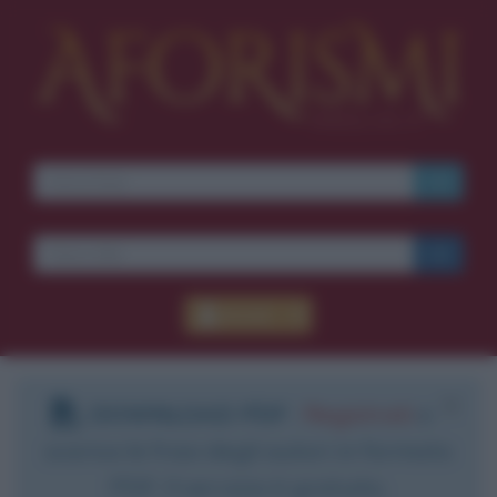
Accedi
DOWNLOAD PDF
:
Registrati
e
scarica le frasi degli autori in formato
PDF. Il servizio è gratuito.