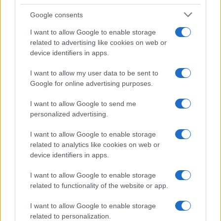
Storie con morale
Google consents
FILM
I want to allow Google to enable storage
Frasi dei film
related to advertising like cookies on web or
Frase film della settimana
device identifiers in apps.
Frasi film più lette
Incipit dei film
I want to allow my user data to be sent to
Elenco registi
Google for online advertising purposes.
Film più cercati
Frasi sul cinema
I want to allow Google to send me
personalized advertising.
SERVIZI
I want to allow Google to enable storage
Mappa del sito
related to analytics like cookies on web or
Privacy Policy
device identifiers in apps.
Cookie Policy
Frasi suddivise per tema
I want to allow Google to enable storage
Foto con frasi belle
related to functionality of the website or app.
Indice degli autori
I want to allow Google to enable storage
related to personalization.
Aforismi
.meglio.it è l'archivio web dedicato a frasi,