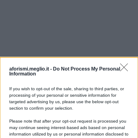
aforismi.meglio.it -
Do Not Process My Personal
Information
If you wish to opt-out of the sale, sharing to third parties, or
Ricevi LE FRASI PIÙ BELLE via e-mail
processing of your personal or sensitive information for
targeted advertising by us, please use the below opt-out
E-mail
OK
section to confirm your selection.
Please note that after your opt-out request is processed you
may continue seeing interest-based ads based on personal
information utilized by us or personal information disclosed to