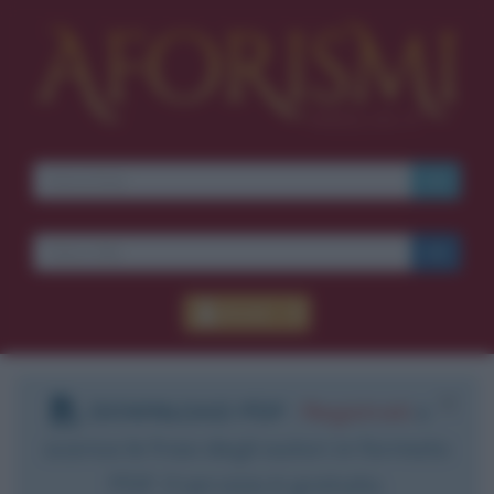
Accedi
DOWNLOAD PDF
:
Registrati
e
scarica le frasi degli autori in formato
PDF. Il servizio è gratuito.