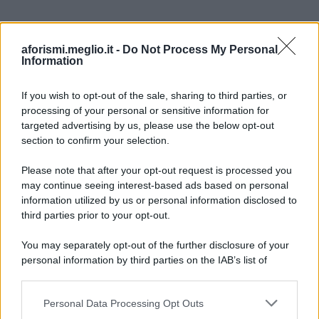
aforismi.meglio.it -
Do Not Process My Personal
Information
Ricevi LE FRASI PIÙ BELLE via e-mail
If you wish to opt-out of the sale, sharing to third parties, or
processing of your personal or sensitive information for
targeted advertising by us, please use the below opt-out
E-mail
OK
section to confirm your selection.
Please note that after your opt-out request is processed you
may continue seeing interest-based ads based on personal
information utilized by us or personal information disclosed to
third parties prior to your opt-out.
You may separately opt-out of the further disclosure of your
personal information by third parties on the IAB’s list of
downstream participants.
Personal Data Processing Opt Outs
This information may also be disclosed by us to third parties