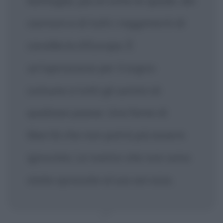
battaglia, più di tutte le spade, dei
cannoni e di tutti i reggimenti di
cavalleria d'Europa. È
un'ispirazione per il sogno
comune a tutti gli uomini di
qualsiasi paese. Una fame di
libertà che non potrà più essere
ignorata. Le nostre vite non sono
state sprecate al suo servizio.