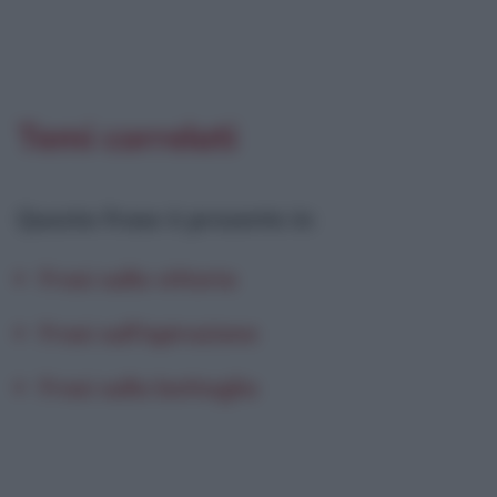
Temi correlati
Questa frase è presente in
:
Frasi sulla vittoria
Frasi sull'ispirazione
Frasi sulla battaglia