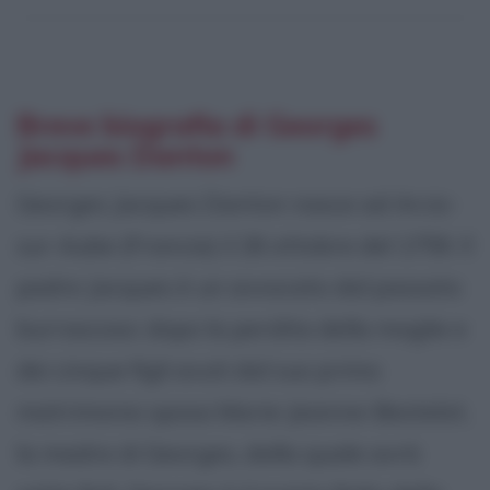
Breve biografia di Georges
Jacques Danton
Georges Jacques Danton nasce ad Arcis-
sur-Aube (Francia) il 26 ottobre del 1759. Il
padre Jacques è un avvocato dal passato
burrascoso: dopo la perdita della moglie e
dei cinque figli avuti dal suo primo
matrimonio sposa Marie-Jeanne-Bestelot,
la madre di Georges, dalla quale avrà