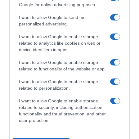
Elenco registi
Google for online advertising purposes.
Film più cercati
Frasi sul cinema
I want to allow Google to send me
personalized advertising.
SERVIZI
Mappa del sito
I want to allow Google to enable storage
Privacy Policy
related to analytics like cookies on web or
Cookie Policy
device identifiers in apps.
Frasi suddivise per tema
I want to allow Google to enable storage
Foto con frasi belle
related to functionality of the website or app.
Indice degli autori
I want to allow Google to enable storage
related to personalization.
Aforismi
.meglio.it è l'archivio web dedicato a frasi,
aforismi e citazioni più grande del web (137.905 frasi in
I want to allow Google to enable storage
database) • ©2005-2025 • La riproduzione dei testi è
related to security, including authentication
consentita citando la fonte secondo la Licenza
functionality and fraud prevention, and other
Creative Commons
• Nota: in qualità di Affiliato Amazon,
user protection.
il sito ricava una commissione sugli acquisti idonei. •
Contatti