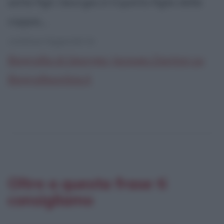
sette figli. Georges è il quinto figlio della
coppia,...
continua leggendo la:
Biografia di Georges Jacques Danton su
Biografieonline.it
Oltre a questa frase ti
consigliamo