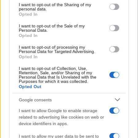
on the IAB’s List of Downstream Participants that may further
I want to opt-out of the Sharing of my
disclose it to other third parties.
personal data.
Opted In
Please note that this website/app uses one or more Google
services and may gather and store information including but
I want to opt-out of the Sale of my
Personal Data.
not limited to your visit or usage behaviour. You may click to
Opted In
grant or deny consent to Google and its third-party tags to
FRASI
use your data for below specified purposes in below Google
I want to opt-out of processing my
consent section.
Personal Data for Targeted Advertising.
Frase del giorno
Opted In
Frasi celebri
Frasi da condividere
I want to opt-out of Collection, Use,
Poesie
Retention, Sale, and/or Sharing of my
Personal Data that Is Unrelated with the
Proverbi
Purposes for which it was collected.
Incipit letterari
Opted Out
Storie con morale
Google consents
FILM
I want to allow Google to enable storage
Frasi dei film
related to advertising like cookies on web or
Frase film della settimana
device identifiers in apps.
Frasi film più lette
Incipit dei film
I want to allow my user data to be sent to