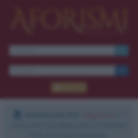
Accedi
DOWNLOAD PDF
:
Registrati
e
scarica le frasi degli autori in formato
PDF. Il servizio è gratuito.