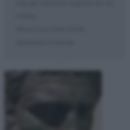
così, per mostrare di gioire con chi
è felice,
sforza il suo volto che fa
resistenza al sorriso.