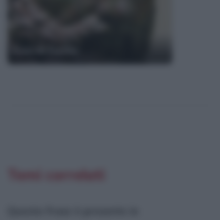
Frasi di Eschilo
Temi correlati
Questa frase è presente in
: