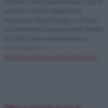
da Atene, è nota soprattutto per i suoi riti
misterici. Il clima di religiosità che
caratterizza Eleusi lo spinge a coltivare
con attenzione la sua spiritualità. Sembra
anzi che lui stesso venga iniziato ai...
continua leggendo la:
Biografia di Eschilo su Biografieonline.it
Oltre a questa frase ti