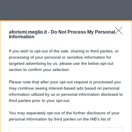
aforismi.meglio.it -
Do Not Process My Personal
Information
If you wish to opt-out of the sale, sharing to third parties, or
processing of your personal or sensitive information for
Ricevi LE FRASI PIÙ BELLE via e-mail
targeted advertising by us, please use the below opt-out
section to confirm your selection.
E-mail
OK
Please note that after your opt-out request is processed you
may continue seeing interest-based ads based on personal
information utilized by us or personal information disclosed to
third parties prior to your opt-out.
You may separately opt-out of the further disclosure of your
personal information by third parties on the IAB’s list of
downstream participants.