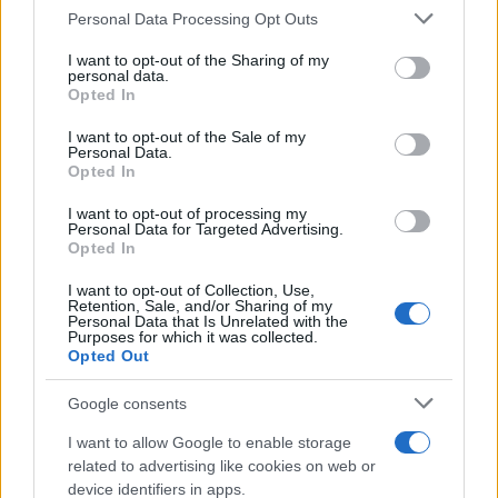
Personal Data Processing Opt Outs
This information may also be disclosed by us to third parties
on the IAB’s List of Downstream Participants that may further
I want to opt-out of the Sharing of my
disclose it to other third parties.
personal data.
Opted In
Please note that this website/app uses one or more Google
services and may gather and store information including but
I want to opt-out of the Sale of my
Personal Data.
not limited to your visit or usage behaviour. You may click to
Opted In
grant or deny consent to Google and its third-party tags to
use your data for below specified purposes in below Google
I want to opt-out of processing my
consent section.
Personal Data for Targeted Advertising.
FRASI
Opted In
Frase del giorno
I want to opt-out of Collection, Use,
Frasi celebri
Retention, Sale, and/or Sharing of my
Personal Data that Is Unrelated with the
Frasi da condividere
Purposes for which it was collected.
Poesie
Opted Out
Proverbi
Incipit letterari
Google consents
Storie con morale
I want to allow Google to enable storage
FILM
related to advertising like cookies on web or
device identifiers in apps.
Frasi dei film