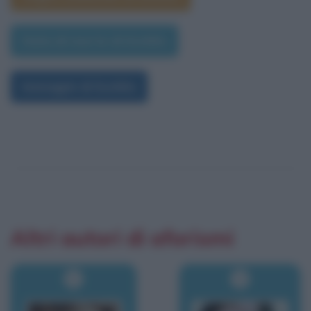
Data di morte di Eschilo
Immagini di Eschilo
Altri autori di aforismi