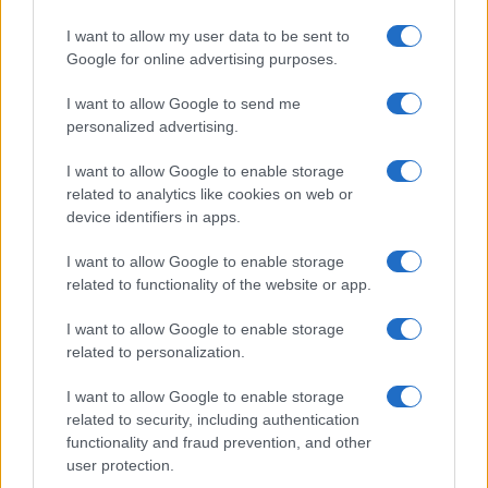
Frase film della settimana
I want to allow my user data to be sent to
Frasi film più lette
Google for online advertising purposes.
Incipit dei film
Elenco registi
I want to allow Google to send me
Film più cercati
personalized advertising.
Frasi sul cinema
I want to allow Google to enable storage
SERVIZI
related to analytics like cookies on web or
Mappa del sito
device identifiers in apps.
Privacy Policy
Cookie Policy
I want to allow Google to enable storage
Frasi suddivise per tema
related to functionality of the website or app.
Foto con frasi belle
I want to allow Google to enable storage
Indice degli autori
related to personalization.
I want to allow Google to enable storage
Aforismi
.meglio.it è l'archivio web dedicato a frasi,
related to security, including authentication
aforismi e citazioni più grande del web (137.901 frasi in
functionality and fraud prevention, and other
database) • ©2005-2025 • La riproduzione dei testi è
user protection.
consentita citando la fonte secondo la Licenza