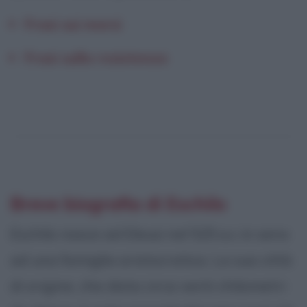
Frasi sui morsi
Frasi sulla resistenza
Breve biografia di Eschilo
Eschilo nasce ad Eleusi nel 525 a.c in seno
ad una famiglia aristocratica. La sua città
di origine, che dista circa venti chilometri