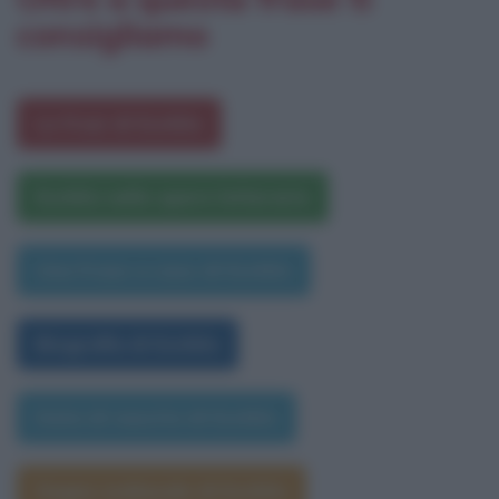
consigliamo
Le frasi di Eschilo
Eschilo nelle opere letterarie
Una frase a caso di Eschilo
Biografia di Eschilo
Data di nascita di Eschilo
Segno zodiacale di Eschilo