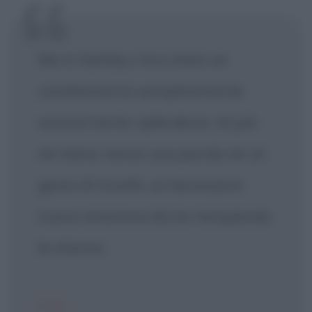
Ma in Gatsby c'era stato un
cambiamento semplicemente
sconcertante: splendeva, né più
né meno: senza una parola né un
gesto di trionfo, un benessere
nuovo emanava da lui riempiendo
la stanza.
CIT.