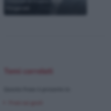
Citazioni di Francis Scott
Fitzgerald
Temi correlati
Questa frase è presente in
:
Frasi sui gesti