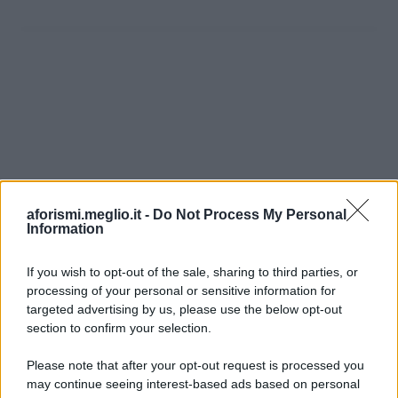
aforismi.meglio.it -
Do Not Process My Personal
Information
If you wish to opt-out of the sale, sharing to third parties, or
processing of your personal or sensitive information for
Ricevi LE FRASI PIÙ BELLE via e-mail
targeted advertising by us, please use the below opt-out
section to confirm your selection.
E-mail
OK
Please note that after your opt-out request is processed you
may continue seeing interest-based ads based on personal