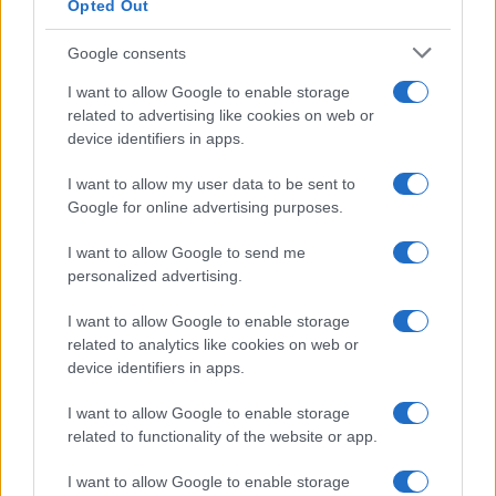
Opted Out
Proverbi
Incipit letterari
Google consents
Storie con morale
I want to allow Google to enable storage
FILM
related to advertising like cookies on web or
device identifiers in apps.
Frasi dei film
Frase film della settimana
I want to allow my user data to be sent to
Frasi film più lette
Google for online advertising purposes.
Incipit dei film
Elenco registi
I want to allow Google to send me
Film più cercati
personalized advertising.
Frasi sul cinema
I want to allow Google to enable storage
SERVIZI
related to analytics like cookies on web or
Mappa del sito
device identifiers in apps.
Privacy Policy
Cookie Policy
I want to allow Google to enable storage
Frasi suddivise per tema
related to functionality of the website or app.
Foto con frasi belle
I want to allow Google to enable storage
Indice degli autori