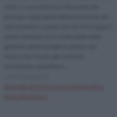
USA). La sua infanzia è dominata dai
principi e dagli ideali dell'aristocrazia del
sud cattolica e conservatrice. Purtroppo il
padre Edward non è molto abile nella
gestione della famiglia e spesso non
riesce a far fronte alle richieste
economiche quotidiane....
continua leggendo la:
Biografia di Francis Scott Fitzgerald su
Biografieonline.it