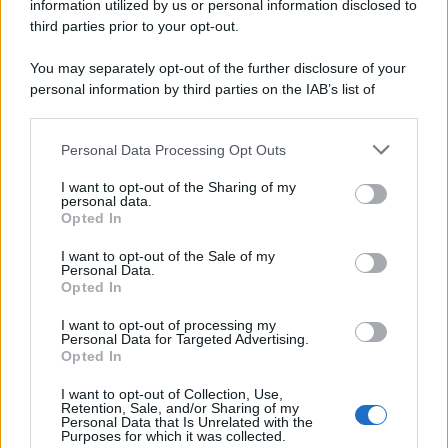
information utilized by us or personal information disclosed to
third parties prior to your opt-out.
You may separately opt-out of the further disclosure of your
personal information by third parties on the IAB’s list of
downstream participants.
Personal Data Processing Opt Outs
This information may also be disclosed by us to third parties
on the IAB’s List of Downstream Participants that may further
I want to opt-out of the Sharing of my
disclose it to other third parties.
personal data.
Opted In
Please note that this website/app uses one or more Google
services and may gather and store information including but
I want to opt-out of the Sale of my
Personal Data.
not limited to your visit or usage behaviour. You may click to
Opted In
grant or deny consent to Google and its third-party tags to
use your data for below specified purposes in below Google
I want to opt-out of processing my
consent section.
Personal Data for Targeted Advertising.
FRASI
Opted In
Frase del giorno
I want to opt-out of Collection, Use,
Frasi celebri
Retention, Sale, and/or Sharing of my
Personal Data that Is Unrelated with the
Frasi da condividere
Purposes for which it was collected.
Poesie