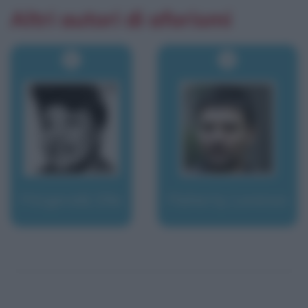
Altri autori di aforismi
Fitzgerald, Ella
Flaherty, Lorenzo