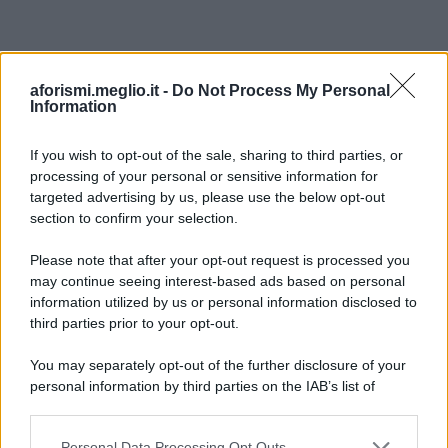
aforismi.meglio.it -
Do Not Process My Personal
Information
If you wish to opt-out of the sale, sharing to third parties, or
processing of your personal or sensitive information for
Ricevi LE FRASI PIÙ BELLE via e-mail
targeted advertising by us, please use the below opt-out
section to confirm your selection.
E-mail
OK
Please note that after your opt-out request is processed you
may continue seeing interest-based ads based on personal
information utilized by us or personal information disclosed to
third parties prior to your opt-out.
You may separately opt-out of the further disclosure of your
personal information by third parties on the IAB’s list of
downstream participants.
Personal Data Processing Opt Outs