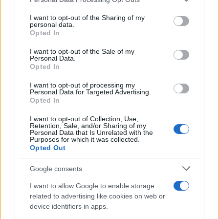
This information may also be disclosed by us to third parties
on the IAB’s List of Downstream Participants that may further
I want to opt-out of the Sharing of my
disclose it to other third parties.
personal data.
Opted In
Please note that this website/app uses one or more Google
services and may gather and store information including but
I want to opt-out of the Sale of my
Personal Data.
not limited to your visit or usage behaviour. You may click to
Opted In
grant or deny consent to Google and its third-party tags to
use your data for below specified purposes in below Google
I want to opt-out of processing my
consent section.
Personal Data for Targeted Advertising.
FRASI
Opted In
Frase del giorno
I want to opt-out of Collection, Use,
Frasi celebri
Retention, Sale, and/or Sharing of my
Personal Data that Is Unrelated with the
Frasi da condividere
Purposes for which it was collected.
Poesie
Opted Out
Proverbi
Incipit letterari
Google consents
Storie con morale
I want to allow Google to enable storage
FILM
related to advertising like cookies on web or
device identifiers in apps.
Frasi dei film