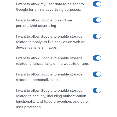
Frase film della settimana
I want to allow my user data to be sent to
Frasi film più lette
Google for online advertising purposes.
Incipit dei film
Elenco registi
I want to allow Google to send me
Film più cercati
personalized advertising.
Frasi sul cinema
I want to allow Google to enable storage
SERVIZI
related to analytics like cookies on web or
Mappa del sito
device identifiers in apps.
Privacy Policy
Cookie Policy
I want to allow Google to enable storage
Frasi suddivise per tema
related to functionality of the website or app.
Foto con frasi belle
I want to allow Google to enable storage
Indice degli autori
related to personalization.
I want to allow Google to enable storage
Aforismi
.meglio.it è l'archivio web dedicato a frasi,
related to security, including authentication
aforismi e citazioni più grande del web (137.901 frasi in
functionality and fraud prevention, and other
database) • ©2005-2025 • La riproduzione dei testi è
user protection.
consentita citando la fonte secondo la Licenza