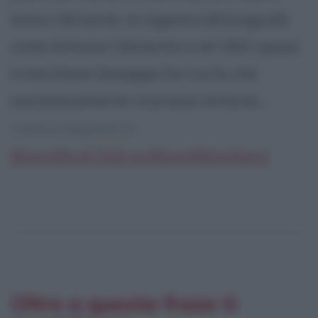
Anna Clemente, lo registra all'anagrafe
come Antonio Clemente e nel 1921 sposa
il marchese Giuseppe De Curtis che
successivamente riconosce Antonio...
continua leggendo la:
Biografia di Totò su Biografieonline.it
Oltre a questa frase ti