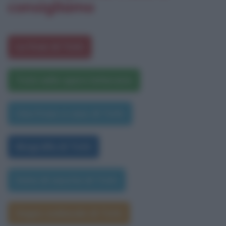
consigliamo
Le frasi di Totò
Totò nelle opere letterarie
Una frase a caso di Totò
Biografia di Totò
Data di nascita di Totò
Segno zodiacale di Totò