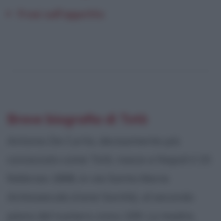
Frasi sull'appetito
Breve biografia di Totò
Antonio De Curtis, decisamente più
conosciuto come Totò, nasce a Napoli il 15
febbraio 1898, in via Santa Maria
Antesaecula (rione Sanità), al secondo
piano del numero civico 109. La madre,