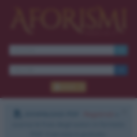
Accedi
DOWNLOAD PDF
:
Registrati
e
scarica le frasi degli autori in formato
PDF. Il servizio è gratuito.