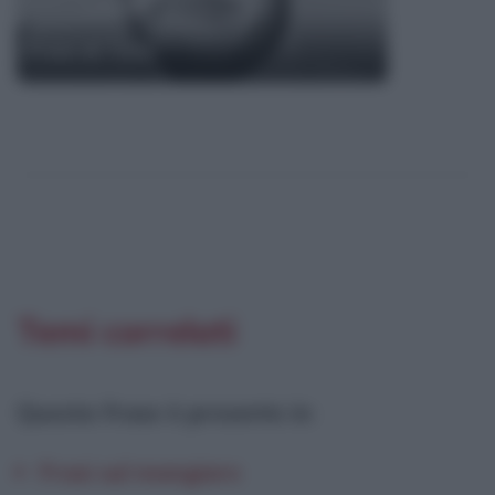
Frasi di Totò
Temi correlati
Questa frase è presente in
:
Frasi sul mangiare