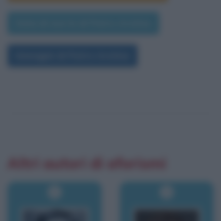
Data di morte di Pietro Aretino
Immagini di Pietro Aretino
Altri autori di aforismi