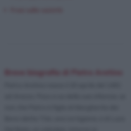
Frasi sulla sazietà
Breve biografia di Pietro Aretino
Pietro Aretino nasce il 20 aprile del 1492
ad Arezzo. Poco si sa della sua infanzia, se
non che Pietro è figlio di Margherita dei
Bonci detta Tita, una cortigiana, e di Luca
Del Buta, un calzolaio. Intorno ai