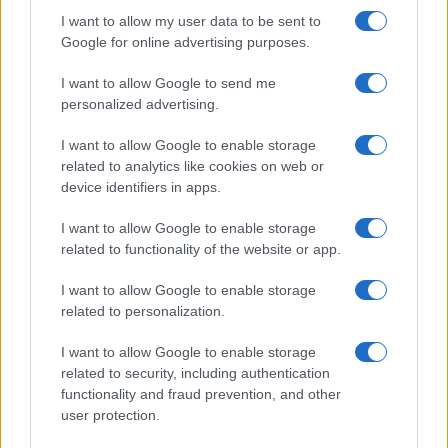
Frase film della settimana
I want to allow my user data to be sent to
Frasi film più lette
Google for online advertising purposes.
Incipit dei film
Elenco registi
I want to allow Google to send me
Film più cercati
personalized advertising.
Frasi sul cinema
I want to allow Google to enable storage
SERVIZI
related to analytics like cookies on web or
Mappa del sito
device identifiers in apps.
Privacy Policy
Cookie Policy
I want to allow Google to enable storage
Frasi suddivise per tema
related to functionality of the website or app.
Foto con frasi belle
I want to allow Google to enable storage
Indice degli autori
related to personalization.
I want to allow Google to enable storage
Aforismi
.meglio.it è l'archivio web dedicato a frasi,
related to security, including authentication
aforismi e citazioni più grande del web (137.901 frasi in
functionality and fraud prevention, and other
database) • ©2005-2025 • La riproduzione dei testi è
user protection.
consentita citando la fonte secondo la Licenza