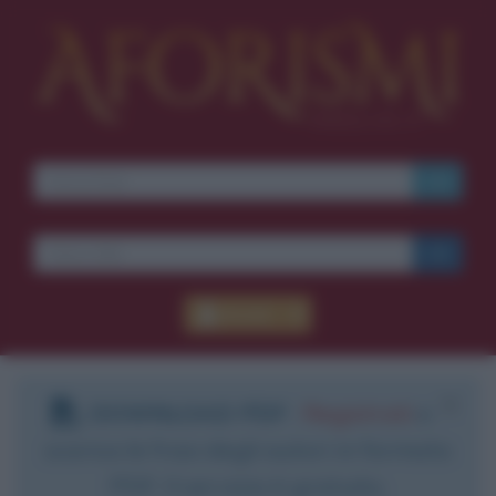
Accedi
DOWNLOAD PDF
:
Registrati
e
scarica le frasi degli autori in formato
PDF. Il servizio è gratuito.