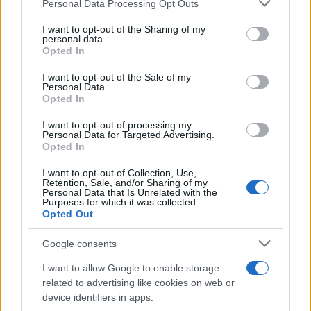
Personal Data Processing Opt Outs
This information may also be disclosed by us to third parties
on the IAB’s List of Downstream Participants that may further
I want to opt-out of the Sharing of my
disclose it to other third parties.
personal data.
Opted In
Please note that this website/app uses one or more Google
services and may gather and store information including but
I want to opt-out of the Sale of my
Personal Data.
not limited to your visit or usage behaviour. You may click to
Opted In
grant or deny consent to Google and its third-party tags to
use your data for below specified purposes in below Google
I want to opt-out of processing my
consent section.
Personal Data for Targeted Advertising.
FRASI
Opted In
Frase del giorno
I want to opt-out of Collection, Use,
Frasi celebri
Retention, Sale, and/or Sharing of my
Personal Data that Is Unrelated with the
Frasi da condividere
Purposes for which it was collected.
Poesie
Opted Out
Proverbi
Incipit letterari
Google consents
Storie con morale
I want to allow Google to enable storage
FILM
related to advertising like cookies on web or
device identifiers in apps.
Frasi dei film