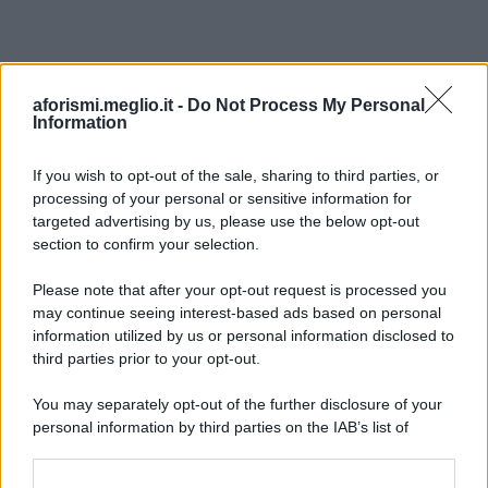
aforismi.meglio.it -
Do Not Process My Personal
Information
If you wish to opt-out of the sale, sharing to third parties, or
processing of your personal or sensitive information for
Ricevi LE FRASI PIÙ BELLE via e-mail
targeted advertising by us, please use the below opt-out
section to confirm your selection.
E-mail
OK
Please note that after your opt-out request is processed you
may continue seeing interest-based ads based on personal
information utilized by us or personal information disclosed to
third parties prior to your opt-out.
You may separately opt-out of the further disclosure of your
personal information by third parties on the IAB’s list of
downstream participants.