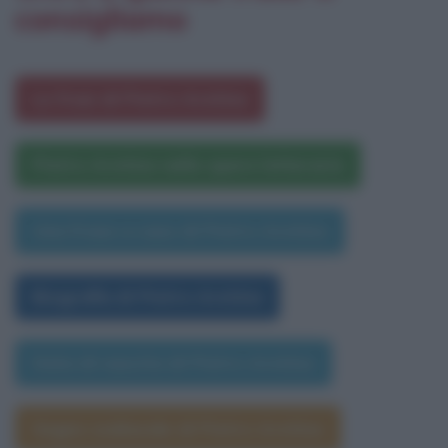
consigliamo
Le frasi di Pietro Aretino
Pietro Aretino nelle opere letterarie
Una frase a caso di Pietro Aretino
Biografia di Pietro Aretino
Data di nascita di Pietro Aretino
Segno zodiacale di Pietro Aretino