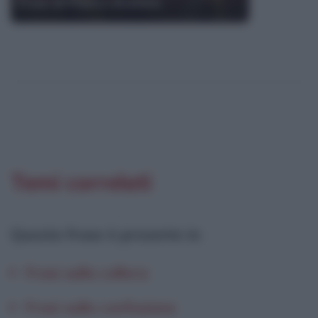
Frasi di Pietro Aretino
Temi correlati
Questa frase è presente in
:
Frasi sulla collera
Frasi sulla confusione