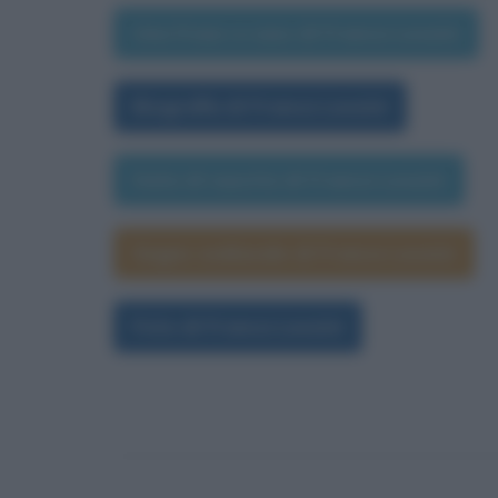
Una frase a caso di Franca Leosini
Biografia di Franca Leosini
Data di nascita di Franca Leosini
Segno zodiacale di Franca Leosini
Foto di Franca Leosini