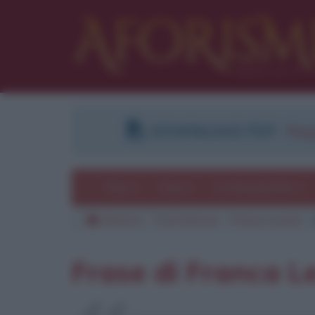
DOWNLOAD PDF
:
Regi
Temi
Frasi
Le frasi più lette
Aforismi
Frasi famose
Franca Leosini
Frase di Franca Le