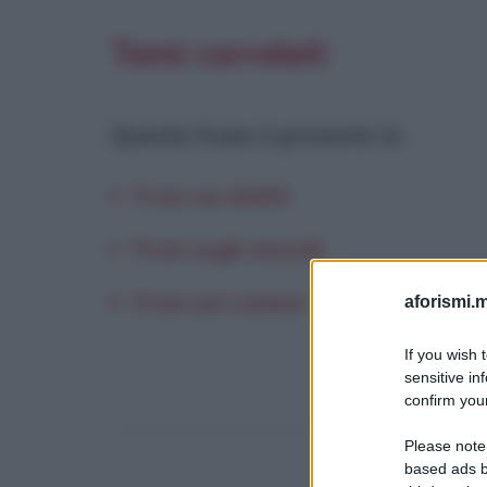
Temi correlati
Questa frase è presente in
:
Frasi sui delitti
Frasi sugli omicidi
Frasi sul crimine
aforismi.m
If you wish 
sensitive in
confirm your
Please note
based ads b