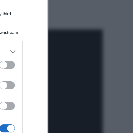
 third
Downstream
er and store
to grant or
ed purposes