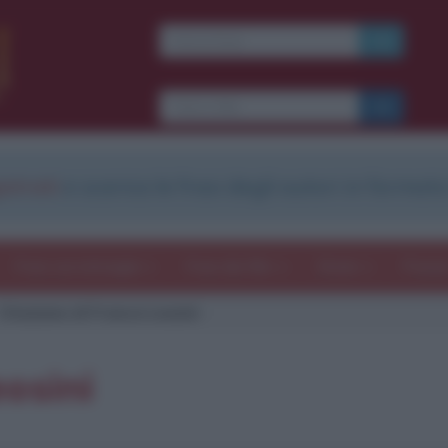
strati
e scarica le frasi degli autori in formato
Frasi con immagini
Frasi dei film
Storie
Poesi
Citazione di Franca Leosini
osini