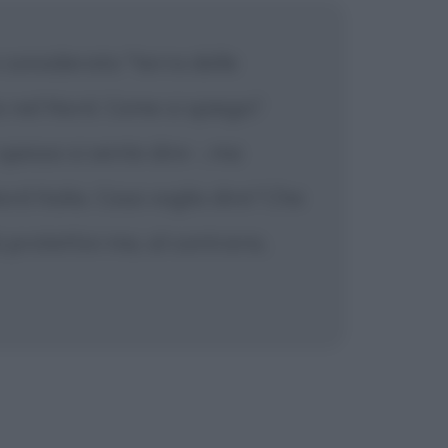
e considerato "terra delle
o nel Nord. Come si spiega?
pesso si sente dire -, ma
rd Italia. Cosa voglio dire? Che
protettivi ma, al contrario,