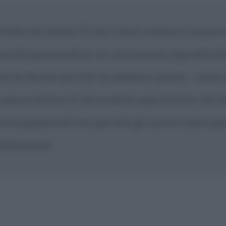
Italia dei delitti? È che il Sud continui a esser
omicidi passionali se ne consumano soprattutt
ono le donne perché ne abbiano paura - come s
aura di loro. E ciò avviene soprattutto nel No
ni passionali non perché gli uomini siano più 
ottomesse.