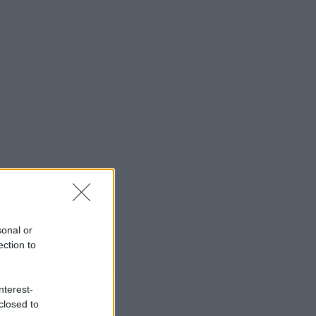
sonal or
ection to
nterest-
closed to