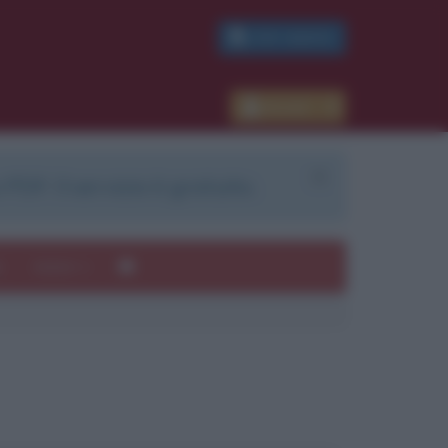
PDF GRATIS
Accedi
 PDF. Il servizio è gratuito.
e
Autori