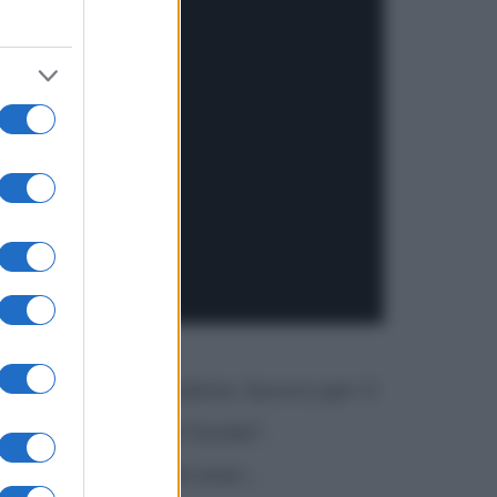
iventata giornalista, lavora per il
icorda "Le zie di Sicilia",
ccusa le donne di aver...