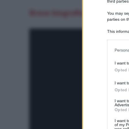
third parties
Breve biografia di Franca L
You may sepa
parties on t
This informa
Participants
Please note
Persona
information 
deny consent
I want t
in below Go
Opted 
I want t
Opted 
I want 
Advertis
Opted 
I want t
of my P
was col