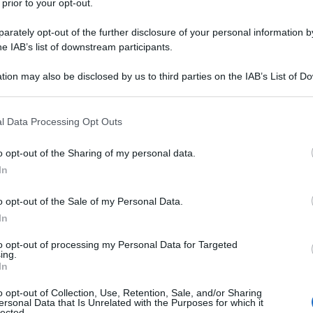
 prior to your opt-out.
eosini
rately opt-out of the further disclosure of your personal information by
he IAB’s list of downstream participants.
tion may also be disclosed by us to third parties on the IAB’s List of 
 that may further disclose it to other third parties.
 that this website/app uses one or more Google services and may gath
l Data Processing Opt Outs
including but not limited to your visit or usage behaviour. You may click 
 to Google and its third-party tags to use your data for below specifi
o opt-out of the Sharing of my personal data.
ogle consent section.
In
o opt-out of the Sale of my Personal Data.
In
to opt-out of processing my Personal Data for Targeted
ing.
In
o opt-out of Collection, Use, Retention, Sale, and/or Sharing
ersonal Data that Is Unrelated with the Purposes for which it
lected.