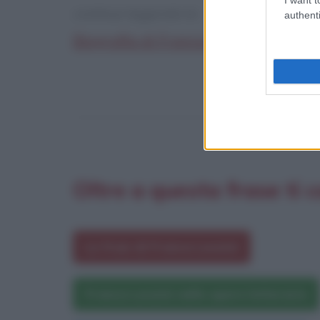
continua leggendo la:
authenti
Biografia di Franca Leosini su Biogr
Oltre a questa frase ti 
Le frasi di Franca Leosini
Franca Leosini nelle opere letterarie