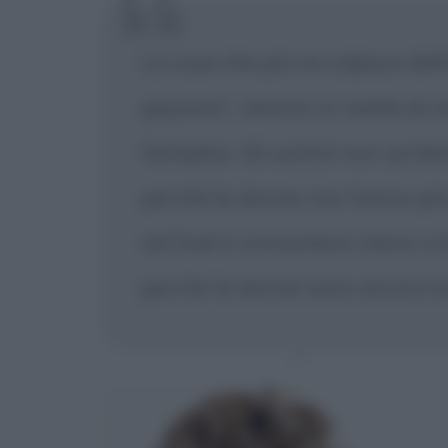
La cosa che più mi colpisce dell'
passioni", mentre in realtà di 
Semplice. Gli uomini non uccid
perché le donne non hanno più p
nel Sud si consumano meno crimi
perché le donne sono ancora s