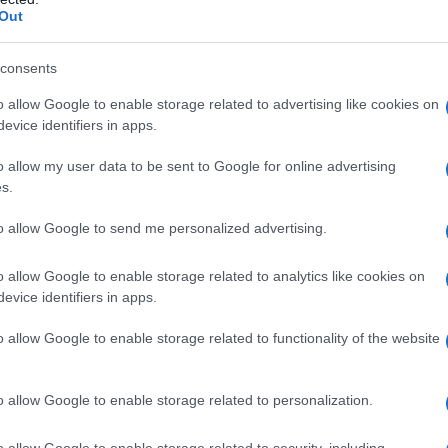
Out
consents
o allow Google to enable storage related to advertising like cookies on
evice identifiers in apps.
o allow my user data to be sent to Google for online advertising
s.
to allow Google to send me personalized advertising.
o allow Google to enable storage related to analytics like cookies on
evice identifiers in apps.
o allow Google to enable storage related to functionality of the website
 marzo 1934. Laureatasi in Lettere Moderne e d
 celebri interviste e inchieste: ancora oggi si r
o allow Google to enable storage related to personalization.
ssa da Leonardo Sciascia in cui lo scrittore a
o allow Google to enable storage related to security, including