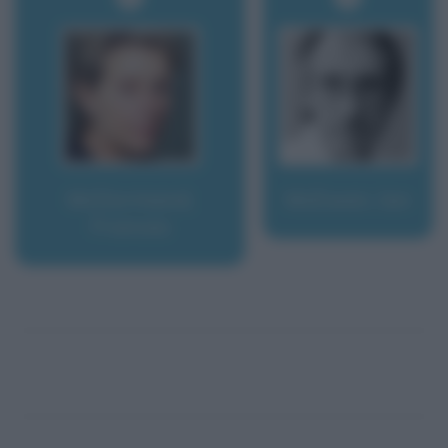
McDormand,
McEwan, Ian
Frances