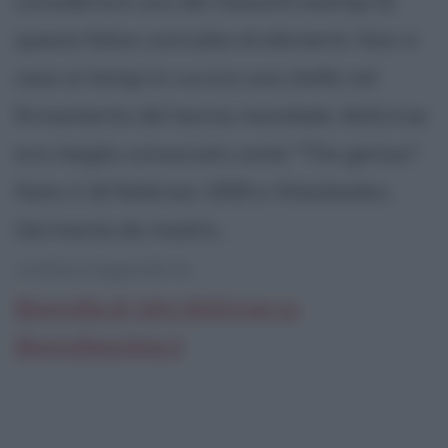
considerare uno dei massimi esempi di
questo felice connubio di elementi. Non a
caso ai tempi in cui era una stella nel
firmamento del tennis mondiale, McEnroe
era meglio conosciuto come "The genius".
Nato il 16 febbraio 1959 a Wiesbaden,
Germania da madre...
continua leggendo la:
Biografia di John McEnroe su
Biografieonline.it