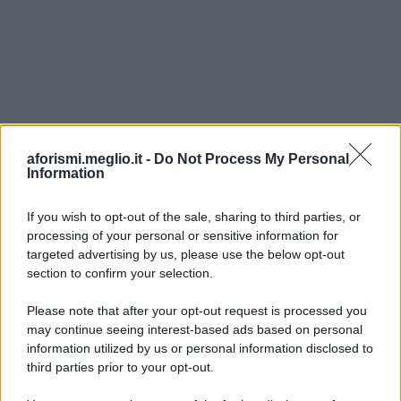
aforismi.meglio.it -
Do Not Process My Personal
Information
If you wish to opt-out of the sale, sharing to third parties, or
processing of your personal or sensitive information for
Ricevi LE FRASI PIÙ BELLE via e-mail
targeted advertising by us, please use the below opt-out
section to confirm your selection.
E-mail
OK
Please note that after your opt-out request is processed you
may continue seeing interest-based ads based on personal
information utilized by us or personal information disclosed to
third parties prior to your opt-out.