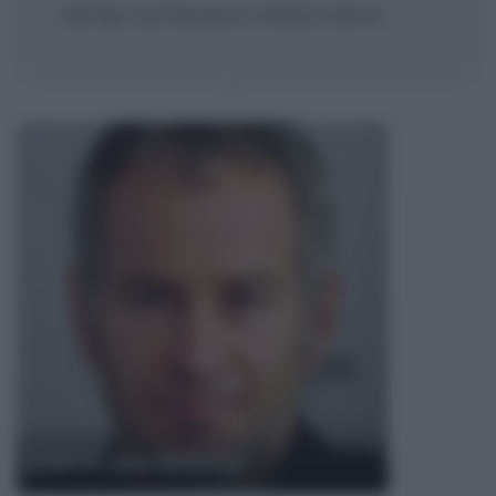
tempi contavano molto meno.
Frasi di John McEnroe