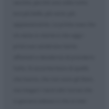
vecchio, perché una volta tutto
era più bello, più vario, più
appassionante. La prima cosa che
mi viene in mente è che oggi i
primi non sembrano tanto
affamati e desiderosi di prendersi
tutto. Si accontentano di quello
che hanno, che non sono gli Slam,
ma magari i tanti altri tornei che
si giocano adesso e che ai miei