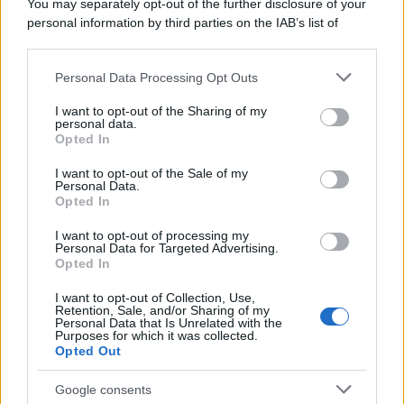
You may separately opt-out of the further disclosure of your
personal information by third parties on the IAB’s list of
downstream participants.
Personal Data Processing Opt Outs
This information may also be disclosed by us to third parties
on the IAB’s List of Downstream Participants that may further
I want to opt-out of the Sharing of my
disclose it to other third parties.
personal data.
Opted In
Please note that this website/app uses one or more Google
services and may gather and store information including but
I want to opt-out of the Sale of my
Personal Data.
not limited to your visit or usage behaviour. You may click to
Opted In
grant or deny consent to Google and its third-party tags to
use your data for below specified purposes in below Google
I want to opt-out of processing my
consent section.
Personal Data for Targeted Advertising.
FRASI
Opted In
Frase del giorno
I want to opt-out of Collection, Use,
Frasi celebri
Retention, Sale, and/or Sharing of my
Personal Data that Is Unrelated with the
Frasi da condividere
Purposes for which it was collected.
Poesie
Opted Out
Proverbi
Incipit letterari
Google consents
Storie con morale