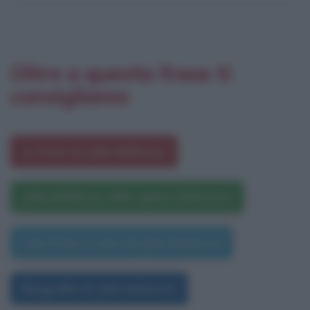
Oltre a questa frase ti
consigliamo
Le frasi di John McEnroe
John McEnroe nelle opere letterarie
Una frase a caso di John McEnroe
Biografia di John McEnroe