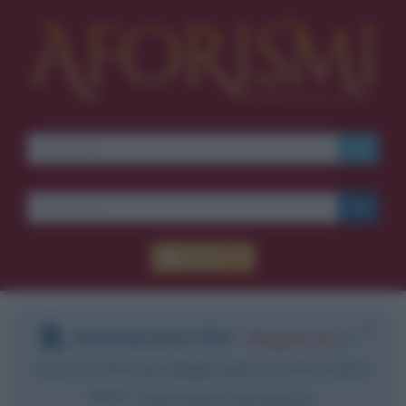
Accedi
DOWNLOAD PDF
:
Registrati
e
scarica le frasi degli autori in formato
PDF. Il servizio è gratuito.