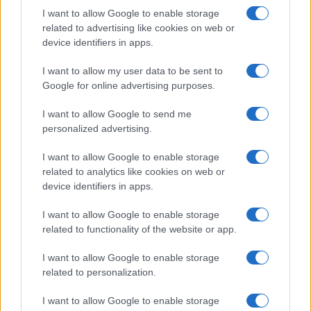
I want to allow Google to enable storage
FILM
related to advertising like cookies on web or
device identifiers in apps.
Frasi dei film
Frase film della settimana
I want to allow my user data to be sent to
Frasi film più lette
Google for online advertising purposes.
Incipit dei film
Elenco registi
I want to allow Google to send me
Film più cercati
personalized advertising.
Frasi sul cinema
I want to allow Google to enable storage
SERVIZI
related to analytics like cookies on web or
Mappa del sito
device identifiers in apps.
Privacy Policy
Cookie Policy
I want to allow Google to enable storage
Frasi suddivise per tema
related to functionality of the website or app.
Foto con frasi belle
I want to allow Google to enable storage
Indice degli autori
related to personalization.
I want to allow Google to enable storage
Aforismi
.meglio.it è l'archivio web dedicato a frasi,