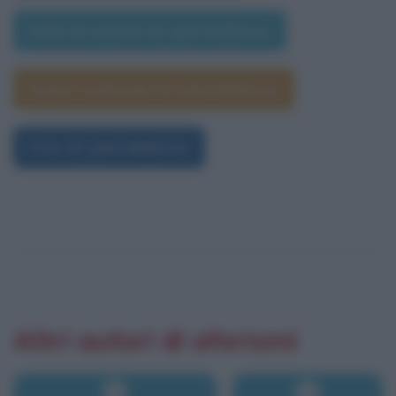
Data di nascita di John McEnroe
Segno zodiacale di John McEnroe
Foto di John McEnroe
Altri autori di aforismi