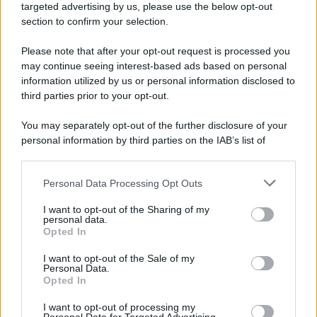
Ricevi LE FRASI PIÙ BELLE via e-mail
targeted advertising by us, please use the below opt-out
section to confirm your selection.
E-mail
OK
Please note that after your opt-out request is processed you
may continue seeing interest-based ads based on personal
information utilized by us or personal information disclosed to
third parties prior to your opt-out.
You may separately opt-out of the further disclosure of your
personal information by third parties on the IAB’s list of
downstream participants.
Personal Data Processing Opt Outs
This information may also be disclosed by us to third parties
on the IAB’s List of Downstream Participants that may further
I want to opt-out of the Sharing of my
disclose it to other third parties.
personal data.
Opted In
Please note that this website/app uses one or more Google
services and may gather and store information including but
I want to opt-out of the Sale of my
Personal Data.
not limited to your visit or usage behaviour. You may click to
Opted In
grant or deny consent to Google and its third-party tags to
use your data for below specified purposes in below Google
I want to opt-out of processing my
consent section.