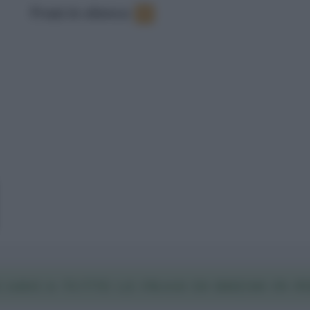
Frasi in elenco
:
7
CARICA TUTTE LE FRASI DI BRESH IN P