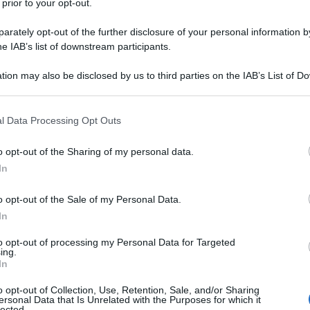
 prior to your opt-out.
ccidi o mi fai bene
rately opt-out of the further disclosure of your personal information by
ire se conviene
he IAB’s list of downstream participants.
tion may also be disclosed by us to third parties on the IAB’s List of 
 that may further disclose it to other third parties.
 that this website/app uses one or more Google services and may gath
l Data Processing Opt Outs
including but not limited to your visit or usage behaviour. You may click 
 to Google and its third-party tags to use your data for below specifi
ei cos'è la sfida.
o opt-out of the Sharing of my personal data.
ogle consent section.
In
o opt-out of the Sale of my Personal Data.
In
to opt-out of processing my Personal Data for Targeted
ing.
In
i luccicare
o opt-out of Collection, Use, Retention, Sale, and/or Sharing
po inizia a farmi male
ersonal Data that Is Unrelated with the Purposes for which it
lected.