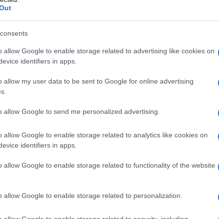
Out
consents
o allow Google to enable storage related to advertising like cookies on
evice identifiers in apps.
 Grifone
o allow my user data to be sent to Google for online advertising
s.
voce
to allow Google to send me personalized advertising.
o allow Google to enable storage related to analytics like cookies on
are
evice identifiers in apps.
o allow Google to enable storage related to functionality of the website
o allow Google to enable storage related to personalization.
o allow Google to enable storage related to security, including