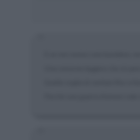
E se non avessi una bandiera, no
Una canzone leggera che mi pesi 
Quella voglia di cantare fino a f
Perché una guerra d'amore vale