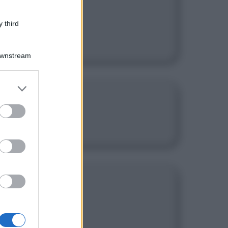
 third
Downstream
er and store
to grant or
ed purposes