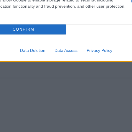
o a star bene
cation functionality and fraud prevention, and other user protection.
 sere
CONFIRM
Data Deletion
Data Access
Privacy Policy