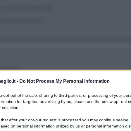
 a tutte 'ste parole
mi portano da te
alutare
a, con l'ultimo grido appeso
eglio.it -
Do Not Process My Personal Information
 crollare il cielo
to opt-out of the sale, sharing to third parties, or processing of your per
formation for targeted advertising by us, please use the below opt-out s
he non l'avrò presa
 selection.
 that after your opt-out request is processed you may continue seeing i
ono su un altro pianeta
ased on personal information utilized by us or personal information dis