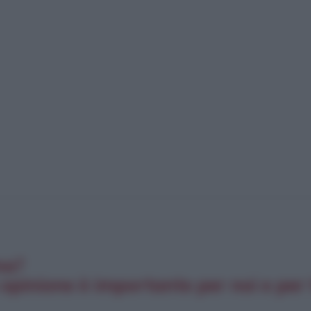
na?
opinione è importante per noi e per t