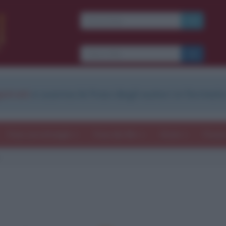
strati
e scarica le frasi degli autori in formato
Frasi con immagini
Frasi dei film
Storie
Poesi