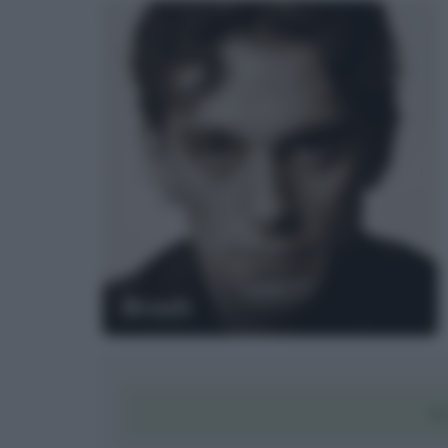
Bresh
S