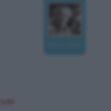
Breton, André
utti!