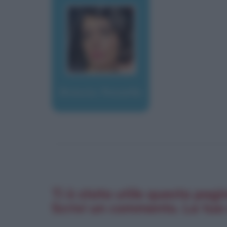
Brescia, Rossella
Ti è stata utile questa pagi
Scrivi un commento. La tua 