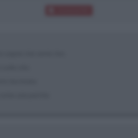
Download PDF
n saprei che vento tira
sulla vita
armi lacrimare
 come una partita