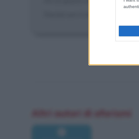
Ho un guasto d'amore, non riesc
authenti
Perché non ti vedo per tutte 'ste
Altri autori di aforismi