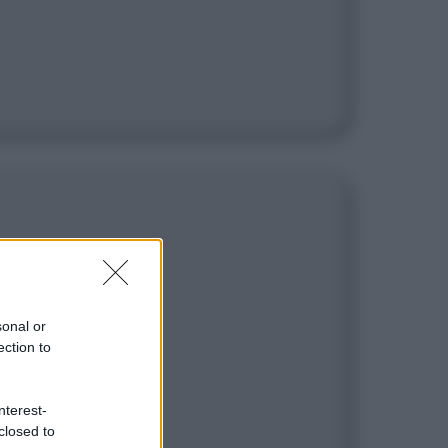
sonal or
ection to
nterest-
closed to