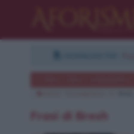
DOWNLOAD PDF
:
Regi
Temi
Frasi
Le frasi più lette
Aforismi
Personaggi famosi
B
Bresh
Frasi di Bresh