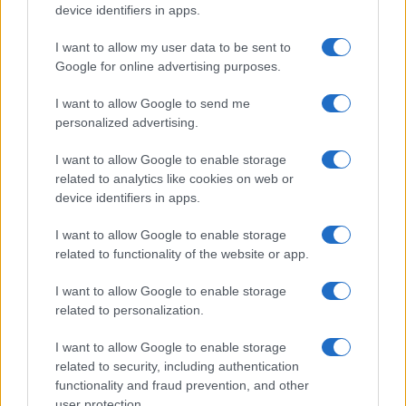
device identifiers in apps.
Frasi dei film
Frase film della settimana
I want to allow my user data to be sent to
Frasi film più lette
Google for online advertising purposes.
Incipit dei film
Elenco registi
I want to allow Google to send me
Film più cercati
personalized advertising.
Frasi sul cinema
I want to allow Google to enable storage
SERVIZI
related to analytics like cookies on web or
Mappa del sito
device identifiers in apps.
Privacy Policy
Cookie Policy
I want to allow Google to enable storage
Frasi suddivise per tema
related to functionality of the website or app.
Foto con frasi belle
I want to allow Google to enable storage
Indice degli autori
related to personalization.
I want to allow Google to enable storage
Aforismi
.meglio.it è l'archivio web dedicato a frasi,
related to security, including authentication
aforismi e citazioni più grande del web (137.847 frasi in
functionality and fraud prevention, and other
database) • ©2005-2025 • La riproduzione dei testi è
user protection.