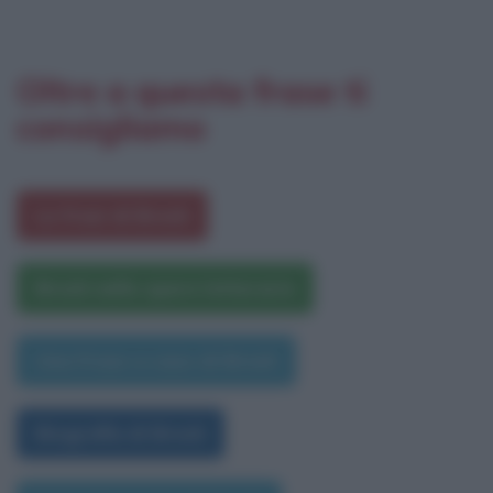
Oltre a questa frase ti
consigliamo
Le frasi di Bresh
Bresh nelle opere letterarie
Una frase a caso di Bresh
Biografia di Bresh