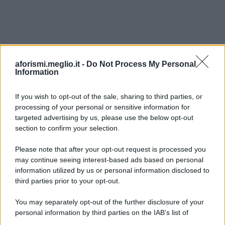
aforismi.meglio.it -
Do Not Process My Personal
Information
If you wish to opt-out of the sale, sharing to third parties, or
processing of your personal or sensitive information for
Ricevi LE FRASI PIÙ BELLE via e-mail
targeted advertising by us, please use the below opt-out
section to confirm your selection.
E-mail
OK
Please note that after your opt-out request is processed you
may continue seeing interest-based ads based on personal
information utilized by us or personal information disclosed to
third parties prior to your opt-out.
You may separately opt-out of the further disclosure of your
personal information by third parties on the IAB’s list of
downstream participants.