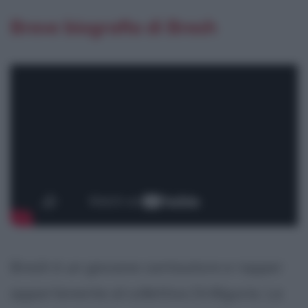
Breve biografia di Bresh
Bresh è un giovane cantautore e rapper
appartenente al collettivo Drilliguria. La