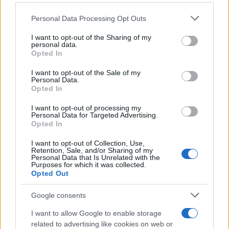
Personal Data Processing Opt Outs
This information may also be disclosed by us to third parties
on the IAB’s List of Downstream Participants that may further
I want to opt-out of the Sharing of my
disclose it to other third parties.
personal data.
Opted In
Please note that this website/app uses one or more Google
services and may gather and store information including but
I want to opt-out of the Sale of my
Personal Data.
not limited to your visit or usage behaviour. You may click to
Opted In
grant or deny consent to Google and its third-party tags to
use your data for below specified purposes in below Google
I want to opt-out of processing my
consent section.
Personal Data for Targeted Advertising.
FRASI
Opted In
Frase del giorno
I want to opt-out of Collection, Use,
Frasi celebri
Retention, Sale, and/or Sharing of my
Personal Data that Is Unrelated with the
Frasi da condividere
Purposes for which it was collected.
Poesie
Opted Out
Proverbi
Incipit letterari
Google consents
Storie con morale
I want to allow Google to enable storage
FILM
related to advertising like cookies on web or