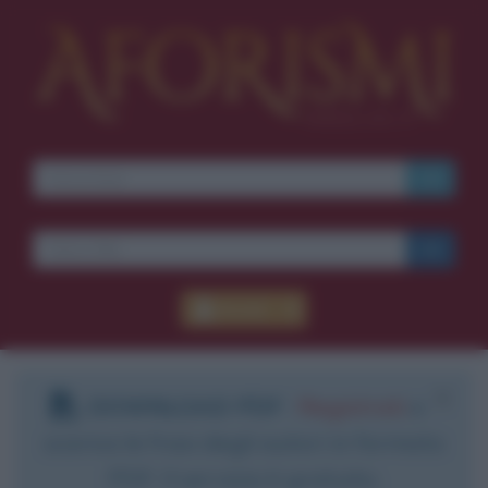
Accedi
DOWNLOAD PDF
:
Registrati
e
scarica le frasi degli autori in formato
PDF. Il servizio è gratuito.