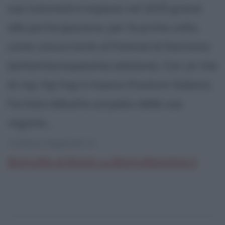
sua notorietà è esplosa nel 2025 grazie
alla partecipazione, per la prima volta,
come concorrente al Festival di Sanremo
(settantacinquesima edizione). Con un mix
di rap, hip hop e musica d'autore italiana,
l'artista debutta sul palco della sua
regione...
continua leggendo la:
Biografia di Bresh su Biografieonline.it