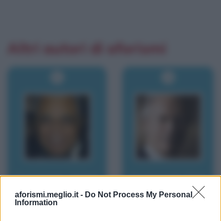
Altri autori di aforismi
Earl Jones, James
Eastwood, Clint
aforismi.meglio.it -
Do Not Process My Personal
Information