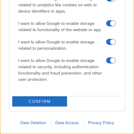
related to analytics like cookies on web or
device identifiers in apps.
I want to allow Google to enable storage
related to functionality of the website or app.
I want to allow Google to enable storage
related to personalization.
I want to allow Google to enable storage
related to security, including authentication
functionality and fraud prevention, and other
user protection.
FRASI
Frase del giorno
CONFIRM
Frasi celebri
Frasi da condividere
Poesie
Data Deletion
Data Access
Privacy Policy
Proverbi
Incipit letterari