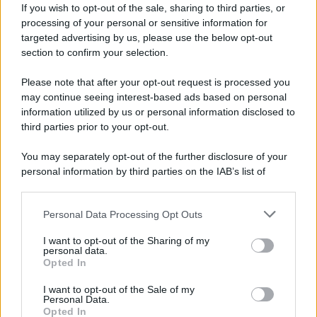
If you wish to opt-out of the sale, sharing to third parties, or
processing of your personal or sensitive information for
targeted advertising by us, please use the below opt-out
section to confirm your selection.
Ti è stata utile questa pagina?
Please note that after your opt-out request is processed you
Scrivi un commento. La tua
may continue seeing interest-based ads based on personal
information utilized by us or personal information disclosed to
opinione è importante per noi e
third parties prior to your opt-out.
per tutti!
You may separately opt-out of the further disclosure of your
personal information by third parties on the IAB’s list of
downstream participants.
Personal Data Processing Opt Outs
This information may also be disclosed by us to third parties
on the IAB’s List of Downstream Participants that may further
I want to opt-out of the Sharing of my
disclose it to other third parties.
personal data.
Opted In
Please note that this website/app uses one or more Google
services and may gather and store information including but
I want to opt-out of the Sale of my
Personal Data.
not limited to your visit or usage behaviour. You may click to
Opted In
grant or deny consent to Google and its third-party tags to