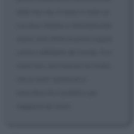
della mia vita. Il nostro è stato un
successo italiano e internazionale:
siamo stati infatti la prima coppia
canora caffellatte del mondo. Fra i
nostri fan c'era Fabrizio De André,
che ai nostri spettacoli si
mescolava fra il pubblico per
saggiarne gli umori.