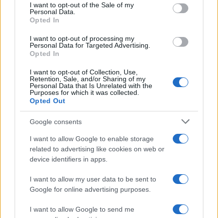
services and may gather and store information including but
I want to opt-out of the Sale of my
Personal Data.
not limited to your visit or usage behaviour. You may click to
Opted In
grant or deny consent to Google and its third-party tags to
use your data for below specified purposes in below Google
I want to opt-out of processing my
consent section.
Personal Data for Targeted Advertising.
FRASI
Opted In
Frase del giorno
I want to opt-out of Collection, Use,
Frasi celebri
Retention, Sale, and/or Sharing of my
Personal Data that Is Unrelated with the
Frasi da condividere
Purposes for which it was collected.
Poesie
Opted Out
Proverbi
Incipit letterari
Google consents
Storie con morale
I want to allow Google to enable storage
FILM
related to advertising like cookies on web or
device identifiers in apps.
Frasi dei film
Frase film della settimana
I want to allow my user data to be sent to
Frasi film più lette
Google for online advertising purposes.
Incipit dei film
Elenco registi
I want to allow Google to send me
Film più cercati