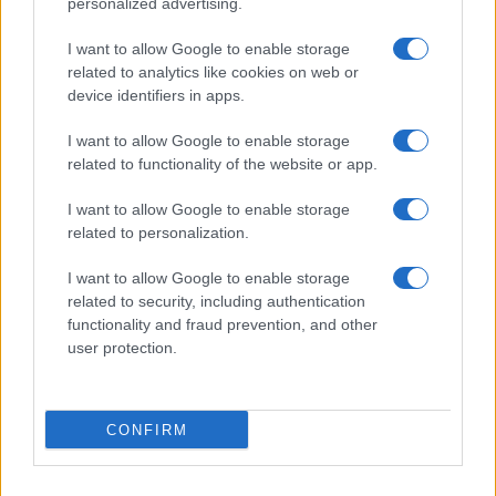
personalized advertising.
Frasi sul cinema
I want to allow Google to enable storage
SERVIZI
related to analytics like cookies on web or
Mappa del sito
device identifiers in apps.
Privacy Policy
Cookie Policy
I want to allow Google to enable storage
Frasi suddivise per tema
related to functionality of the website or app.
Foto con frasi belle
I want to allow Google to enable storage
Indice degli autori
related to personalization.
I want to allow Google to enable storage
Aforismi
.meglio.it è l'archivio web dedicato a frasi,
related to security, including authentication
aforismi e citazioni più grande del web (137.905 frasi in
functionality and fraud prevention, and other
database) • ©2005-2025 • La riproduzione dei testi è
user protection.
consentita citando la fonte secondo la Licenza
Creative Commons
• Nota: in qualità di Affiliato Amazon,
il sito ricava una commissione sugli acquisti idonei. •
CONFIRM
Contatti