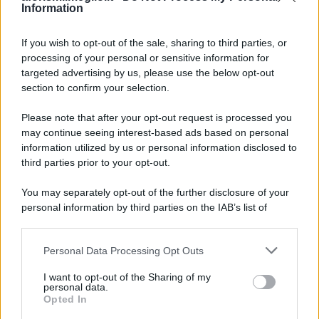
Information
If you wish to opt-out of the sale, sharing to third parties, or
processing of your personal or sensitive information for
Ricevi LE FRASI PIÙ BELLE via e-mail
targeted advertising by us, please use the below opt-out
section to confirm your selection.
E-mail
OK
Please note that after your opt-out request is processed you
may continue seeing interest-based ads based on personal
information utilized by us or personal information disclosed to
third parties prior to your opt-out.
You may separately opt-out of the further disclosure of your
personal information by third parties on the IAB’s list of
downstream participants.
Personal Data Processing Opt Outs
This information may also be disclosed by us to third parties
on the IAB’s List of Downstream Participants that may further
I want to opt-out of the Sharing of my
disclose it to other third parties.
personal data.
Opted In
Please note that this website/app uses one or more Google