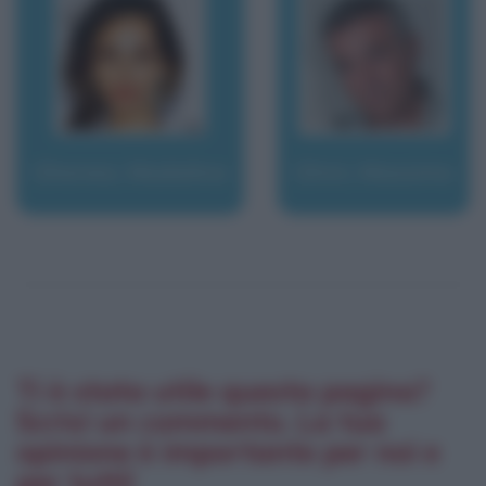
Ghenea, Madalina
Ghini, Massimo
Ti è stata utile questa pagina?
Scrivi un commento. La tua
opinione è importante per noi e
per tutti!