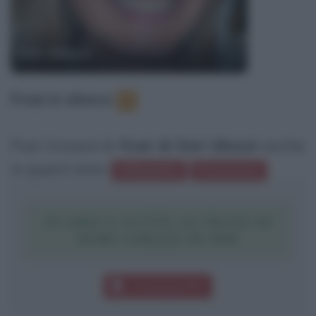
Dori Ghezzi
Frasi in elenco
:
3
Puoi trovare le
frasi di Dori Ghezzi
anche
in questi temi:
Affidabilità
Perbenismo
SCARICA TUTTE LE FRASI DI
DORI GHEZZI IN PDF
Download PDF