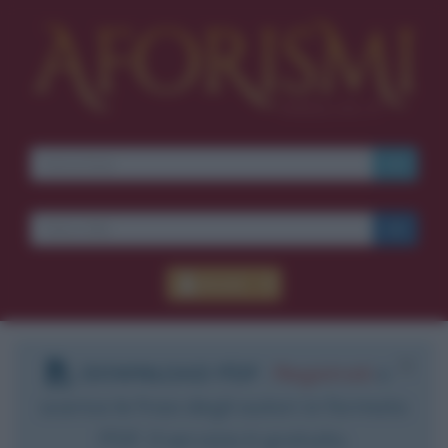
Accedi
DOWNLOAD PDF
:
Registrati
e
scarica le frasi degli autori in formato
PDF. Il servizio è gratuito.