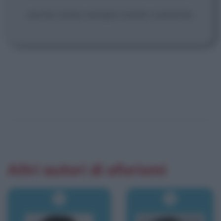
anche stato sempre molto coerente.
Altri autori di aforismi