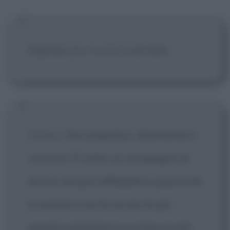
Fabrizio
[De André]
è di tutti.
[Wess]
Era simpatico, divertente e
cocciuto. È stato un compagno di
lavoro sempre affidabile e piacevole
e insieme a lui ho avuto le più
grandi soddisfazioni professionali