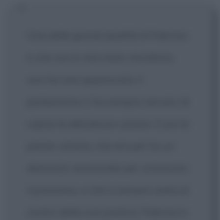
Una delle grandi qualità di Fabrizio
è che non è mai stato moralista,
non ha mai apprezzato il
perbenismo e ha sempre cercato di
capire le debolezze umane. E poi la
pietas umana, che era per lui un
elemento essenziale per conoscere
il prossimo, e che è sempre stata al
centro della sua poetica. Fabrizio è