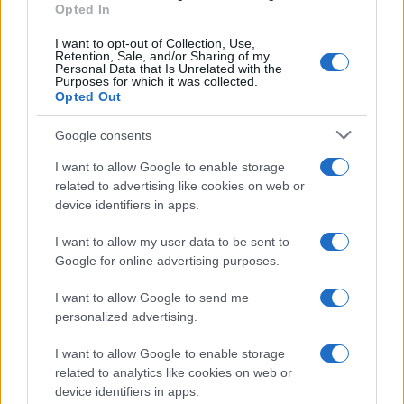
Opted In
Frase del giorno
I want to opt-out of Collection, Use,
Frasi celebri
Retention, Sale, and/or Sharing of my
Personal Data that Is Unrelated with the
Frasi da condividere
Purposes for which it was collected.
Poesie
Opted Out
Proverbi
Incipit letterari
Google consents
Storie con morale
I want to allow Google to enable storage
FILM
related to advertising like cookies on web or
device identifiers in apps.
Frasi dei film
Frase film della settimana
I want to allow my user data to be sent to
Frasi film più lette
Google for online advertising purposes.
Incipit dei film
Elenco registi
I want to allow Google to send me
Film più cercati
personalized advertising.
Frasi sul cinema
I want to allow Google to enable storage
SERVIZI
related to analytics like cookies on web or
Mappa del sito
device identifiers in apps.