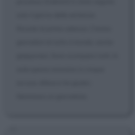
processo Andreotti è stato seguito
solo il giorno delle sentenze.
Ricordo la prima udienza. C'erano
giornalisti di tutto il mondo, anche
giapponesi. Sono scomparsi tutti. In
aula spesso eravamo in cinque:
accusa, difesa e tre giudici.
Nemmeno un giornalista.