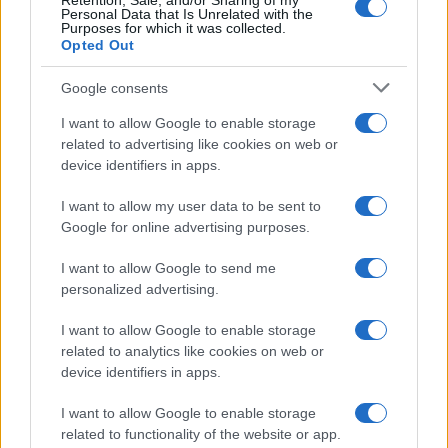
Retention, Sale, and/or Sharing of my
Personal Data that Is Unrelated with the
Frasi da condividere
Purposes for which it was collected.
Poesie
Opted Out
Proverbi
Incipit letterari
Google consents
Storie con morale
I want to allow Google to enable storage
FILM
related to advertising like cookies on web or
device identifiers in apps.
Frasi dei film
Frase film della settimana
I want to allow my user data to be sent to
Frasi film più lette
Google for online advertising purposes.
Incipit dei film
Elenco registi
I want to allow Google to send me
Film più cercati
personalized advertising.
Frasi sul cinema
I want to allow Google to enable storage
SERVIZI
related to analytics like cookies on web or
Mappa del sito
device identifiers in apps.
Privacy Policy
Cookie Policy
I want to allow Google to enable storage
Frasi suddivise per tema
related to functionality of the website or app.