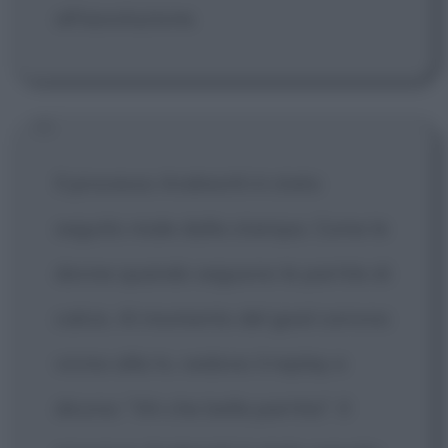
all'assoluzione.
Il processo Andreotti è stato
seguito male dalla stampa. Come le
donne quando seguono le partite di
calcio. Al momento del goal corrono
vicino alla tv, vedono il replay e
dicono: "Ah che bella partita". Il