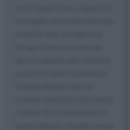
Sono in grado di dire, su quasi tutti i
temi, quello che potrebbe dire o fare
Andreotti. Dopo la condanna di
Perugia ci siamo visti quasi ogni
giorno. Io passavo ogni mattina da
lui, anche il sabato e la domenica.
Stavamo talmente male che
avevamo necessità di stare insieme
e parlare. Ma non del processo. Di
politica, religione, attualità, cronaca,