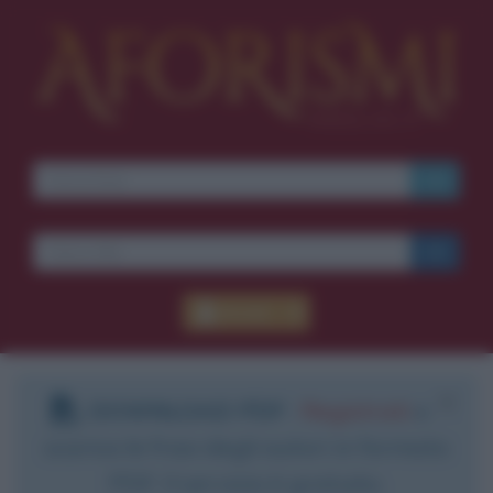
Accedi
DOWNLOAD PDF
:
Registrati
e
scarica le frasi degli autori in formato
PDF. Il servizio è gratuito.