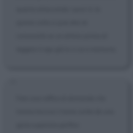
quarta attaccando i post-it, la
quinta volta si può dire di
conoscerle se un attimo prima di
leggere il rigo già lo si sa a memoria.
Fare una raffica di domande che
tramortiscono il teste ostile dà una
gioia superiore perfino