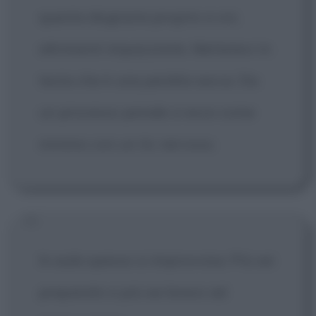
questa disgrazia proprio a voi,
altrimenti impazzirete. Mettetevi in
testa che è una perdita secca. Da
un processo penale si esce come
minimo con un tic nervoso.
In aula spesso si improvvisa. Più sei
preparato e più sei bravo ad