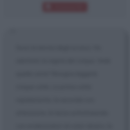
Download PDF
Sono la donna degli eccessi. Ho
adottato la regola del cinque. Vede
quelle carte? Bisogna leggerle
cinque volte. La prima volta
rapidamente, la seconda con
attenzione, la terza sottolineando
con evidenziatori di colori diversi, la