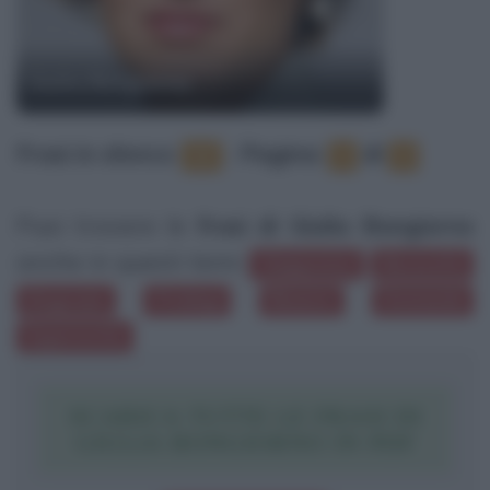
Giulia Bongiorno
Frasi in elenco
:
‐
Pagina:
di
12
1
2
Puoi trovare le
frasi di Giulia Bongiorno
anche in questi temi:
Giapponesi
Necessità
Disgrazie
Privilegi
Rinunce
Domande
Superiorità
SCARICA TUTTE LE FRASI DI
GIULIA BONGIORNO IN PDF