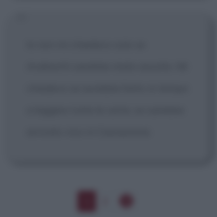
Io non mi chiedevo solo se
Andreotti sarebbe stato assolto. Mi
chiedevo se avrebbe fatto in tempo
a leggere tutte le carte, se sarebbe
arrivato vivo in Cassazione.
1
2