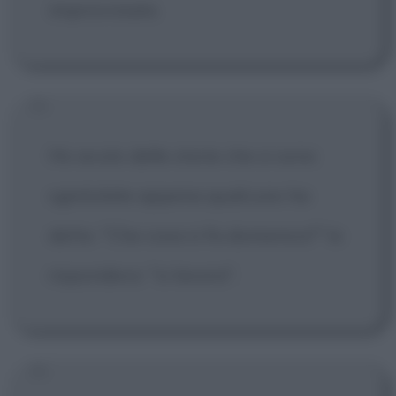
improvvisare.
Ho avuto delle storie che si sono
sgretolate appena qualcuno ha
detto: "Che cosa si fa domenica?" Io
rispondevo: "si lavora".