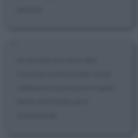
giustizia.
Se vuoi fare certi lavori devi
rinunciare a certi privilegi. Le mie
collaboratrici conoscono le regole.
Sanno che il tempo qui è
cronometrato.