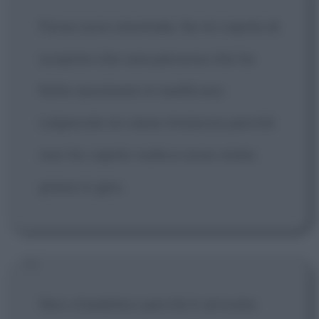
Forse sono anomala. Se mi capita di
scoprire che una persona che ho
fatto assolvere in realtà era
colpevole mi viene tristezza perché
non ho capito nulla e sono stata
presa in giro.
Non chiedetevi perché è arrivata