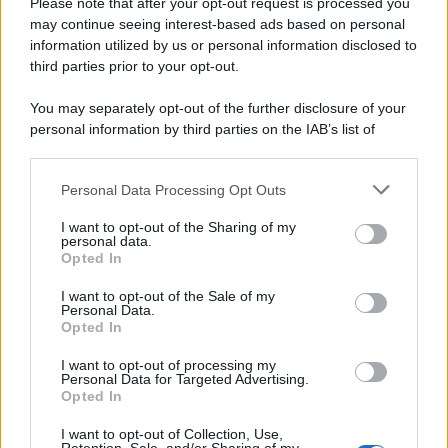
Please note that after your opt-out request is processed you
may continue seeing interest-based ads based on personal
information utilized by us or personal information disclosed to
third parties prior to your opt-out.
You may separately opt-out of the further disclosure of your
personal information by third parties on the IAB’s list of
downstream participants.
Personal Data Processing Opt Outs
This information may also be disclosed by us to third parties
on the IAB’s List of Downstream Participants that may further
I want to opt-out of the Sharing of my
disclose it to other third parties.
personal data.
Opted In
Please note that this website/app uses one or more Google
services and may gather and store information including but
I want to opt-out of the Sale of my
Personal Data.
not limited to your visit or usage behaviour. You may click to
Opted In
grant or deny consent to Google and its third-party tags to
use your data for below specified purposes in below Google
I want to opt-out of processing my
consent section.
Personal Data for Targeted Advertising.
FRASI
Opted In
Frase del giorno
I want to opt-out of Collection, Use,
Frasi celebri