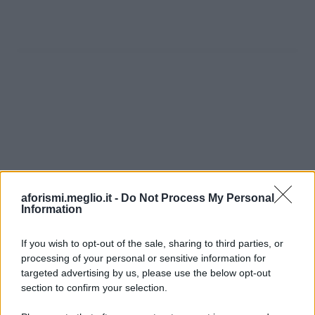
aforismi.meglio.it -
Do Not Process My Personal
Information
If you wish to opt-out of the sale, sharing to third parties, or
processing of your personal or sensitive information for
Ricevi LE FRASI PIÙ BELLE via e-mail
targeted advertising by us, please use the below opt-out
section to confirm your selection.
E-mail
OK