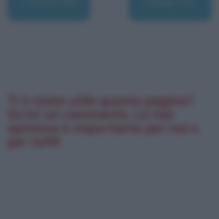
Clinton, Bill
Clokey, Art
Ti è stata utile questa pagina?
Scrivi un commento. La tua
opinione è importante per noi e
per tutti!