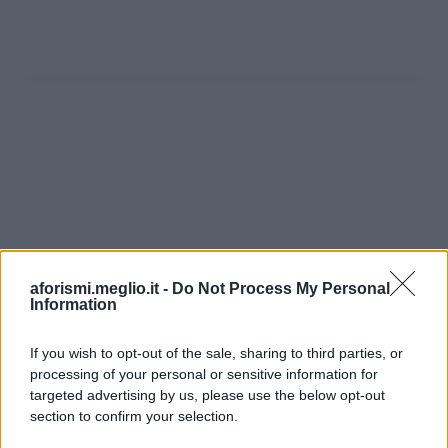
aforismi.meglio.it -
Do Not Process My Personal
Information
If you wish to opt-out of the sale, sharing to third parties, or
processing of your personal or sensitive information for
Ricevi LE FRASI PIÙ BELLE via e-mail
targeted advertising by us, please use the below opt-out
section to confirm your selection.