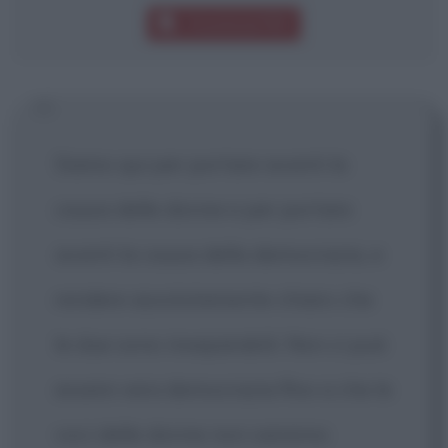
Download PDF
Siamo qui per portare avanti la
causa delle donne e per portare
avanti la causa della democrazia, e
rendere assolutamente chiaro che
le due sono inseparabili. Non ci può
essere vera democrazia fino a che le
voci delle donne non saranno