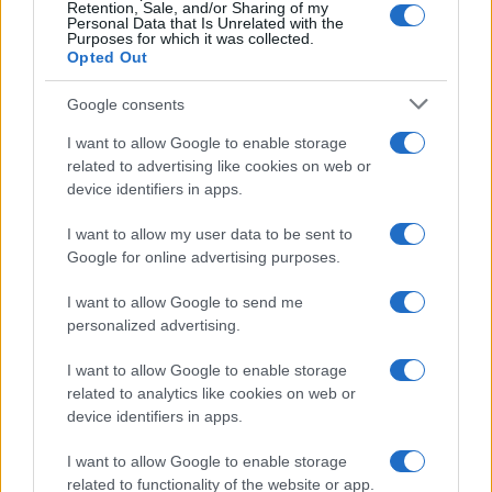
Retention, Sale, and/or Sharing of my
Personal Data that Is Unrelated with the
Frasi da condividere
Purposes for which it was collected.
Poesie
Opted Out
Proverbi
Incipit letterari
Google consents
Storie con morale
I want to allow Google to enable storage
FILM
related to advertising like cookies on web or
device identifiers in apps.
Frasi dei film
Frase film della settimana
I want to allow my user data to be sent to
Frasi film più lette
Google for online advertising purposes.
Incipit dei film
Elenco registi
I want to allow Google to send me
Film più cercati
personalized advertising.
Frasi sul cinema
I want to allow Google to enable storage
SERVIZI
related to analytics like cookies on web or
Mappa del sito
device identifiers in apps.
Privacy Policy
Cookie Policy
I want to allow Google to enable storage
Frasi suddivise per tema
related to functionality of the website or app.