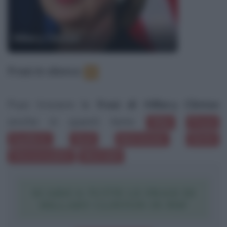
Hillary Clinton
Frasi in elenco
:
6
Puoi trovare le
frasi di Hillary Clinton
anche in questi temi:
Sfide
Prezzi
Equilibrio
Ruoli
Matrimonio
Diritti
Omosessualità
Miserabili
SCARICA TUTTE LE FRASI DI
HILLARY CLINTON IN PDF