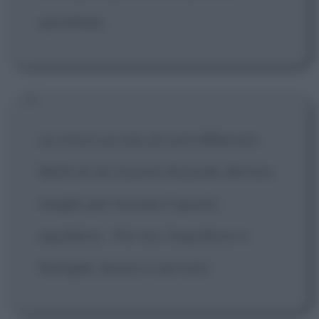
ascoltate.
La vita è un mix di ruoli differenti.
Molti di noi stanno facendo del loro
meglio per trovare il giusto
equilibrio... Per me, l'equilibrio è
famiglia, lavoro e servizio.