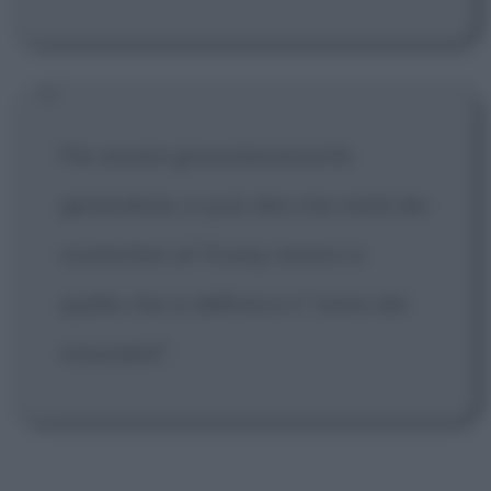
Per essere grossolanamente
generalista, si può dire che metà dei
sostenitori di Trump rientra in
quello che io definisco il "cesto dei
miserabili".