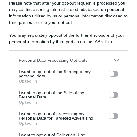
E-mail
OK
Please note that after your opt-out request is processed you
may continue seeing interest-based ads based on personal
information utilized by us or personal information disclosed to
third parties prior to your opt-out.
You may separately opt-out of the further disclosure of your
personal information by third parties on the IAB’s list of
downstream participants.
Personal Data Processing Opt Outs
This information may also be disclosed by us to third parties
on the IAB’s List of Downstream Participants that may further
I want to opt-out of the Sharing of my
disclose it to other third parties.
personal data.
Opted In
Please note that this website/app uses one or more Google
services and may gather and store information including but
I want to opt-out of the Sale of my
Personal Data.
not limited to your visit or usage behaviour. You may click to
Opted In
grant or deny consent to Google and its third-party tags to
use your data for below specified purposes in below Google
I want to opt-out of processing my
consent section.
Personal Data for Targeted Advertising.
FRASI
Opted In
Frase del giorno
I want to opt-out of Collection, Use,
Frasi celebri