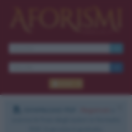
Accedi
DOWNLOAD PDF
:
Registrati
e
scarica le frasi degli autori in formato
PDF. Il servizio è gratuito.