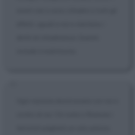
nostri cari e sono cittadini a tutti gli
effetti, uguali a noi e meritano i
diritti di cittadinanza. Questo
include il matrimonio.
Ogni nazione dovrà essere con noi o
contro di noi. Chi nutre o finanzia i
terroristi pagherà un caro prezzo.