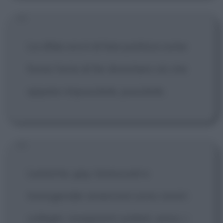
La sfida ora è di fare politica come
fosse l'arte di far diventare ciò che
appare impossibile, possibile.
Lesbiche, gay, bisessuali e
transgender americani sono nostri
colleghi, insegnanti soldati, amici, i