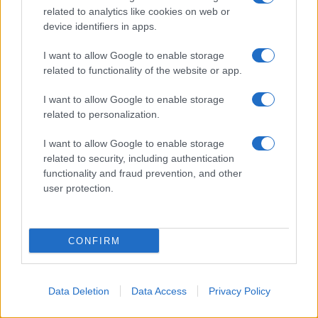
Frasi di Simona Ventura
related to analytics like cookies on web or
device identifiers in apps.
I want to allow Google to enable storage
related to functionality of the website or app.
I want to allow Google to enable storage
related to personalization.
Lo sport dà alla vita un maggiore
I want to allow Google to enable storage
equilibrio psicofisico e l'arricchisce
related to security, including authentication
functionality and fraud prevention, and other
di serenità e coraggio.
user protection.
CONFIRM
GABRIELLA DORIO
Frasi di Gabriella Dorio
Data Deletion
Data Access
Privacy Policy