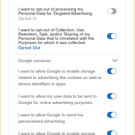
use your data for below specified purposes in below Google
Frasi di Celine Dion
I want to opt-out of processing my
consent section.
Personal Data for Targeted Advertising.
Opted In
I want to opt-out of Collection, Use,
Retention, Sale, and/or Sharing of my
Personal Data that Is Unrelated with the
Purposes for which it was collected.
Opted Out
La mia unica droga è una dieta
Google consents
equilibrata. La palestra. Molti vanno
I want to allow Google to enable storage
related to advertising like cookies on web or
dall'analista. Io mi alleno quattro
device identifiers in apps.
volte a settimana.
I want to allow my user data to be sent to
Google for online advertising purposes.
I want to allow Google to send me
SIMONA VENTURA
personalized advertising.
I want to allow Google to enable storage