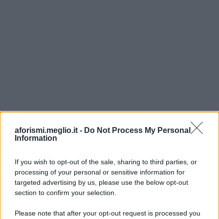
aforismi.meglio.it -
Do Not Process My Personal
Information
If you wish to opt-out of the sale, sharing to third parties, or
processing of your personal or sensitive information for
targeted advertising by us, please use the below opt-out
section to confirm your selection.
Please note that after your opt-out request is processed you