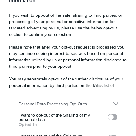
Information
If you wish to opt-out of the sale, sharing to third parties, or
processing of your personal or sensitive information for
Ricevi LE FRASI PIÙ BELLE via e-mail
targeted advertising by us, please use the below opt-out
section to confirm your selection.
E-mail
OK
Please note that after your opt-out request is processed you
may continue seeing interest-based ads based on personal
information utilized by us or personal information disclosed to
third parties prior to your opt-out.
You may separately opt-out of the further disclosure of your
personal information by third parties on the IAB’s list of
downstream participants.
Personal Data Processing Opt Outs
This information may also be disclosed by us to third parties
on the IAB’s List of Downstream Participants that may further
I want to opt-out of the Sharing of my
disclose it to other third parties.
personal data.
Opted In
Please note that this website/app uses one or more Google
services and may gather and store information including but