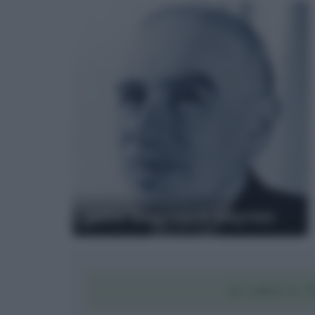
John Maynard Keynes
SCARICA T