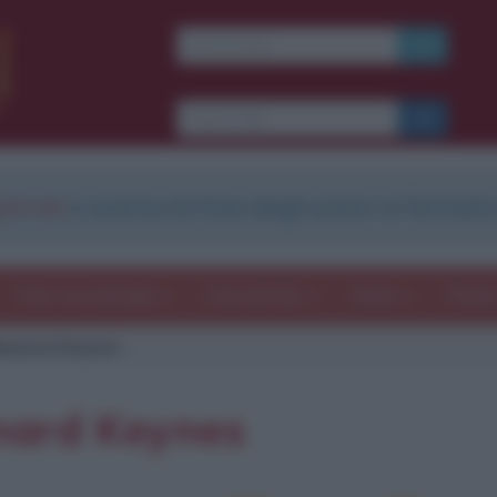
strati
e scarica le frasi degli autori in formato
Frasi con immagini
Frasi dei film
Storie
Poesi
aynard Keynes
nard Keynes