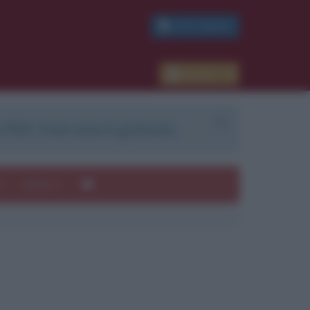
PDF GRATIS
Accedi
 PDF. Il servizio è gratuito.
e
Autori