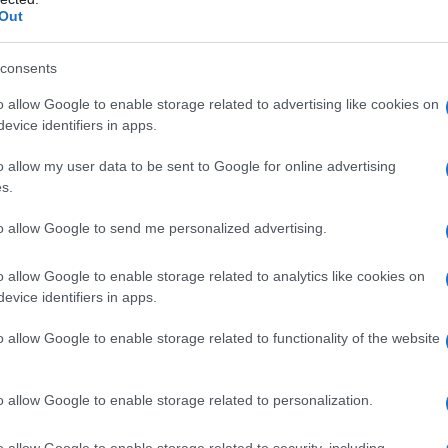
Out
con il suo conto in banca che con i suoi concitt
consents
o allow Google to enable storage related to advertising like cookies on
evice identifiers in apps.
o allow my user data to be sent to Google for online advertising
s.
 sono impotenti. Ci vorrebbe il Signore. Ma dovr
to allow Google to send me personalized advertising.
nto dei bambini.
o allow Google to enable storage related to analytics like cookies on
evice identifiers in apps.
o allow Google to enable storage related to functionality of the website
o allow Google to enable storage related to personalization.
line, tu hai un problema. Ma se ne devi un milion
o allow Google to enable storage related to security, including