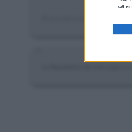
authenti
[If you owe your bank a hundred 
La Repubblica dei miei sogni si co