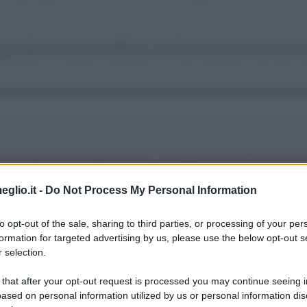
 guide to current affairs. In the long run we are a
enzialmente dall'essere un legame fra il presente
eglio.it -
Do Not Process My Personal Information
to opt-out of the sale, sharing to third parties, or processing of your per
formation for targeted advertising by us, please use the below opt-out s
 selection.
ro è un preliminare necessario per raggiungere la 
 that after your opt-out request is processed you may continue seeing i
ased on personal information utilized by us or personal information dis
conservatore: non sapere nulla del presente oppu