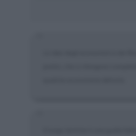
Le idee degli economisti e dei fil
pratici, che si ritengono complet
qualche economista defunto.
Il lungo termine è una guida falla