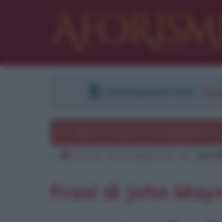
DOWNLOAD PDF
:
Regi
Temi
Frasi
Le frasi più lette
Aforismi
Personaggi famosi
K
John M
Frasi di John May