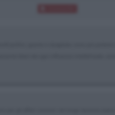
Download PDF
osofi politici, giuste o sbagliate, sono più potenti
amente liberi da ogni influenza intellettuale, so
ce per gli affari correnti: nel lungo termine siamo