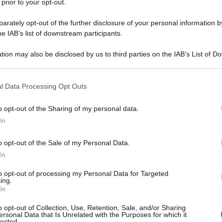
 prior to your opt-out.
rately opt-out of the further disclosure of your personal information by
he IAB’s list of downstream participants.
tion may also be disclosed by us to third parties on the IAB’s List of 
 that may further disclose it to other third parties.
 togli a un uomo un giorno di lavoro.
 that this website/app uses one or more Google services and may gath
l Data Processing Opt Outs
including but not limited to your visit or usage behaviour. You may click 
 to Google and its third-party tags to use your data for below specifi
o opt-out of the Sharing of my personal data.
ogle consent section.
In
o opt-out of the Sale of my Personal Data.
In
liarsi di tanto in tanto, specialmente se ti scopr
to opt-out of processing my Personal Data for Targeted
ing.
In
o opt-out of Collection, Use, Retention, Sale, and/or Sharing
ersonal Data that Is Unrelated with the Purposes for which it
lected.