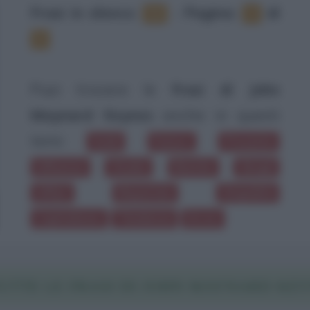
Frasi in elenco
:
‐
Pagina:
di
21
1
3
Puoi trovare le
frasi di John
Maynard Keynes
anche in questi
temi:
Soldi
Futuro
Presente
Influenza
Studio
Banche
Sbagli
Affari
Risparmio
Stupidità
Capitalismo
Timidezza
Errori
UTTE LE FRASI DI JOHN MAYNARD KEY