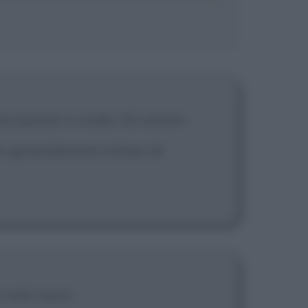
 di quanto si creda. Gli uomini
no generalmente schiavi di
 tutti morti.