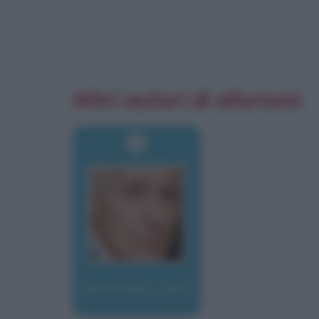
Altri autori di aforismi
Kevorkian, Jack