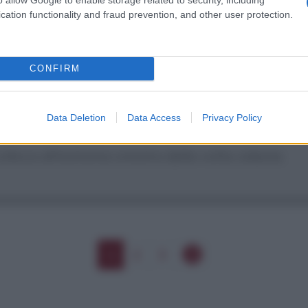
cation functionality and fraud prevention, and other user protection.
pounds, you have a problem. But if you owe a mil
CONFIRM
Data Deletion
Data Access
Privacy Policy
lloca all'estrema sinistra della volta celeste.
1
2
3