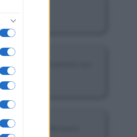
adini.
ebbe scendere lui di persona, non
e, il problema è della banca.