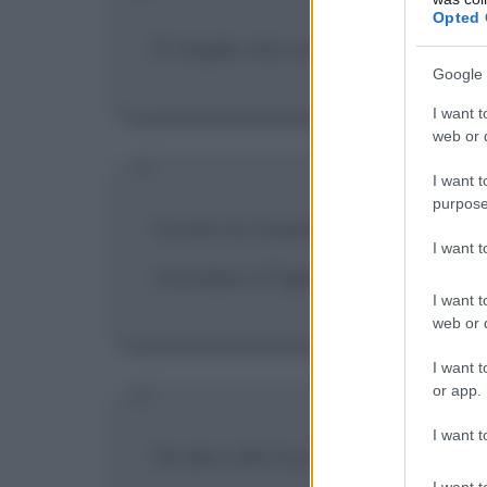
Opted 
È meglio che un uomo sia tiranno 
Google 
I want t
web or d
I want t
purpose
Contro la stupidità anche gli dei
I want 
mandare il Figlio; non è il mome
I want t
web or d
I want t
or app.
I want t
Se devi alla tua banca cento ster
I want t