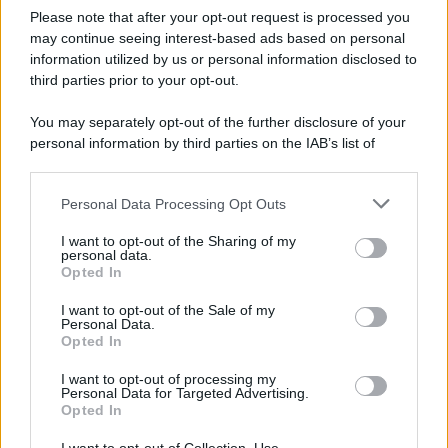
E-mail
OK
Please note that after your opt-out request is processed you
may continue seeing interest-based ads based on personal
information utilized by us or personal information disclosed to
third parties prior to your opt-out.
You may separately opt-out of the further disclosure of your
personal information by third parties on the IAB’s list of
downstream participants.
Personal Data Processing Opt Outs
This information may also be disclosed by us to third parties
on the IAB’s List of Downstream Participants that may further
I want to opt-out of the Sharing of my
disclose it to other third parties.
personal data.
Opted In
Please note that this website/app uses one or more Google
services and may gather and store information including but
I want to opt-out of the Sale of my
Personal Data.
not limited to your visit or usage behaviour. You may click to
Opted In
grant or deny consent to Google and its third-party tags to
use your data for below specified purposes in below Google
I want to opt-out of processing my
consent section.
Personal Data for Targeted Advertising.
FRASI
Opted In
Frase del giorno