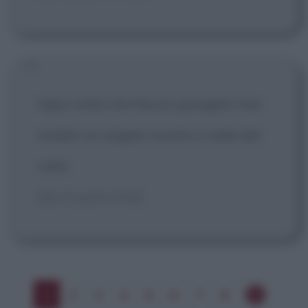
Ogni volta che faccio piangere mia
madre un angelo muore e cade dal
cielo.
[da Cryptorchid]
1
2
3
4
5
6
7
8