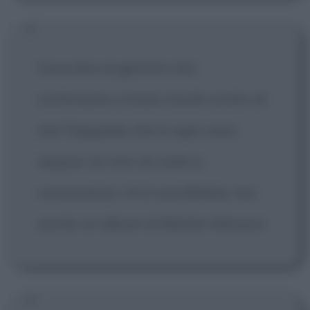
Cosa dico ai genitori che
continuano a tirare insulti contro di
me? Sappiate che in ogni casa,
seppur voi non ne siate a
conoscenza, c'è sì una Bibbia, ma
anche un album di Marilyn Manson.