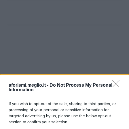
aforismi.meglio.it -
Do Not Process My Personal
Information
If you wish to opt-out of the sale, sharing to third parties, or
processing of your personal or sensitive information for
Ricevi LE FRASI PIÙ BELLE via e-mail
targeted advertising by us, please use the below opt-out
section to confirm your selection.