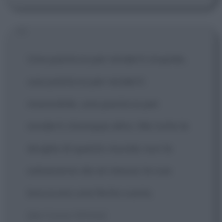
Una pasticca per renderti stupida,
una pasticca per renderti
insensibile, una pasticca per
renderti chiunque altro. Ma tutte le
droghe di questo mondo non la
salveranno da sé stessa; la sua
bocca era una ferita vuota.
[da Coma White]