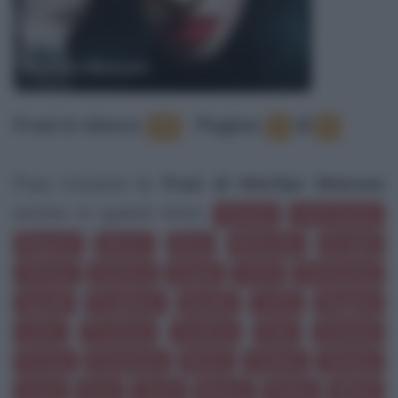
Marilyn Manson
Frasi in elenco
:
‐
Pagina:
di
79
1
8
Puoi trovare le
frasi di Marilyn Manson
anche in questi temi:
Satana
Adorazione
Ragazzi
Mostri
Rock
Rinascita
Droghe
Vittime
Genitori
Dogmi
Torte
Statistiche
Agnelli
Preghiere
Bombe
Latte
Ruggine
Letto
Proteste
Cicatrici
Folla
Scimmie
Pistole
Evoluzione
Nuoto
Cadute
Vampiri
Scuse
Furia
Torto
Bianco
Pulizia
Rifiuti