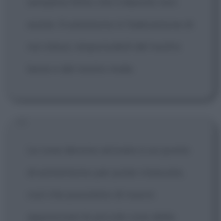
semplice fatto che il diavolo non
esiste. Il satanismo è l'adorazione di
noi stessi, responsabili del nostro
bene e del nostro male.
Le cose devono arrivare a un punto
di estremismo per poter rinascere,
così che possiamo di nuovo
apprezzare le piccole cose della