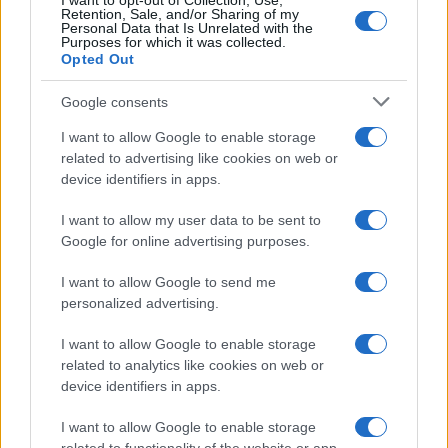
I want to opt-out of Collection, Use,
Frasi celebri
Retention, Sale, and/or Sharing of my
Personal Data that Is Unrelated with the
Frasi da condividere
Purposes for which it was collected.
Poesie
Opted Out
Proverbi
Incipit letterari
Google consents
Storie con morale
I want to allow Google to enable storage
FILM
related to advertising like cookies on web or
device identifiers in apps.
Frasi dei film
Frase film della settimana
I want to allow my user data to be sent to
Frasi film più lette
Google for online advertising purposes.
Incipit dei film
Elenco registi
I want to allow Google to send me
Film più cercati
personalized advertising.
Frasi sul cinema
I want to allow Google to enable storage
SERVIZI
related to analytics like cookies on web or
Mappa del sito
device identifiers in apps.
Privacy Policy
Cookie Policy
I want to allow Google to enable storage
Frasi suddivise per tema