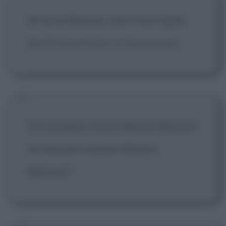
Se tu sei Bonnie, sarò il tuo Clyde.
[da Putting Holes in Happiness]
Chi sarebbe il buon Marilyn Manson
se nessuno odiasse Marilyn
Manson?