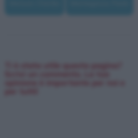
Manson, Charles
Mantegazza, Paolo
Ti è stata utile questa pagina?
Scrivi un commento. La tua
opinione è importante per noi e
per tutti!