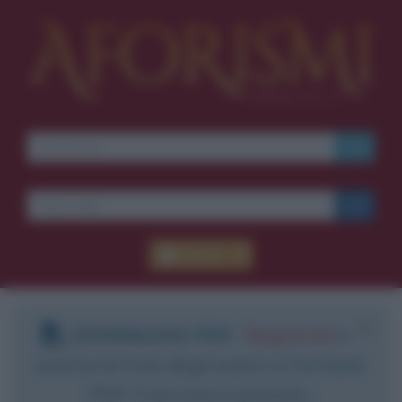
Accedi
DOWNLOAD PDF
:
Registrati
e
scarica le frasi degli autori in formato
PDF. Il servizio è gratuito.