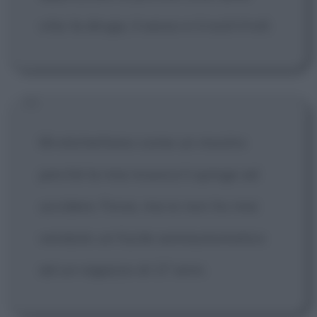
vita: la droga, il sesso e il rock'n'roll.
Mi etichettano come un mostro
perché la mia musica li spinge ad
uccidere. Forse, ma io non ho mai
venduto un fucile semiautomatico
ad un ragazzo di 17 anni.