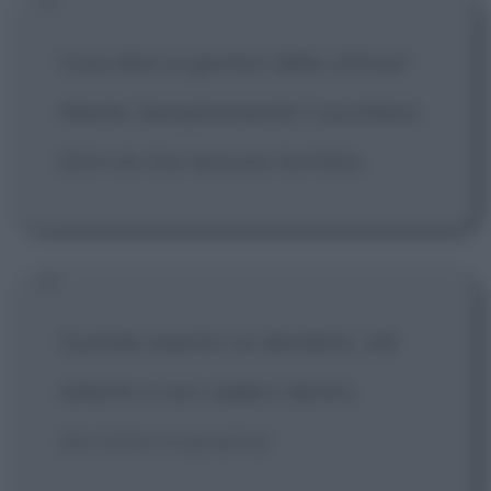
Cosa direi ai genitori delle vittime?
Niente. Semplicemente li ascolterei.
Ed è ciò che nessuno ha fatto.
Quando esprimi un desiderio, stà
attento a non caderci dentro.
[da Deformography]