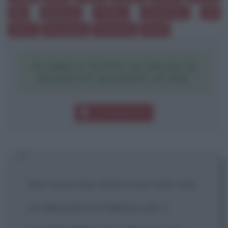
Blu
Minaccia
Stupro
Aspettare
Ali
Vermi
Vergogna
Schiavitù
Buchi
SCARICA TUTTE LE FRASI DI
MARILYN MANSON IN PDF
Download PDF
Non sono mai stato e non sarò mai
un adoratore di Satana, per il