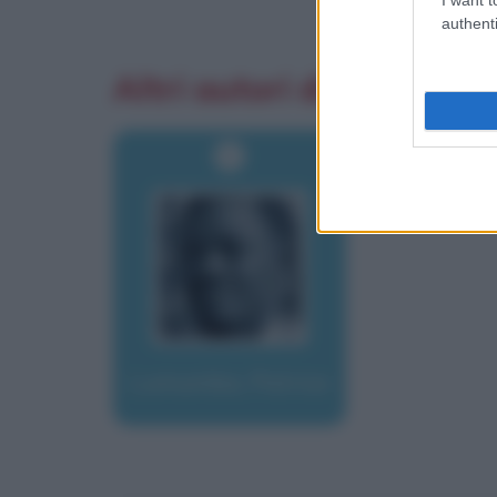
authenti
Altri autori di aforismi
Lumumba, Patrice