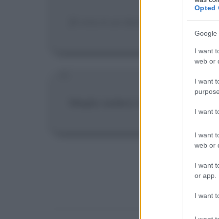
Opted 
[Il vino è un dono degli dei, la b
Google 
I want t
web or d
I want t
purpose
Meglio sedersi in una taverna p
I want 
I want t
web or d
I want t
or app.
I want t
I want t