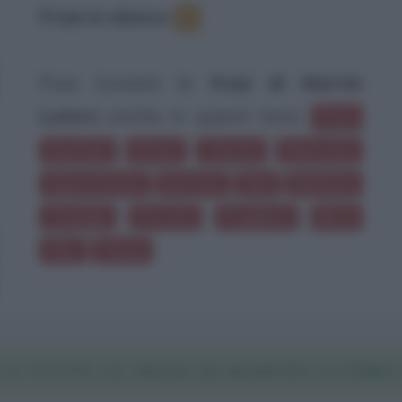
Frasi in elenco
:
8
Puoi trovare le
frasi di Martin
Lutero
anche in questi temi:
Pace
Giustizia
Donne
Canzoni
Elemosina
Superstizione
Ipocrisia
Idoli
Medicina
Teologia
Peccato
Preghiera
Birra
Vino
Chiese
CA TUTTE LE FRASI DI MARTIN LUTERO 