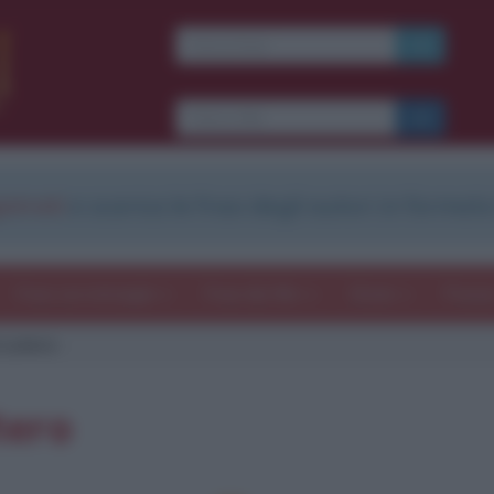
strati
e scarica le frasi degli autori in formato
Frasi con immagini
Frasi dei film
Storie
Poesi
 Lutero
tero