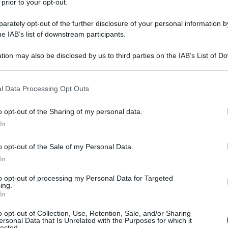
 prior to your opt-out.
a preghiera.
rately opt-out of the further disclosure of your personal information by
he IAB’s list of downstream participants.
tion may also be disclosed by us to third parties on the IAB’s List of 
 that may further disclose it to other third parties.
 that this website/app uses one or more Google services and may gath
l Data Processing Opt Outs
including but not limited to your visit or usage behaviour. You may click 
re senza l'ineguaglianza tra gli esseri umani. Alc
 to Google and its third-party tags to use your data for below specifi
o opt-out of the Sharing of my personal data.
ogle consent section.
oposti.
In
o opt-out of the Sale of my Personal Data.
In
to opt-out of processing my Personal Data for Targeted
ing.
In
traditio umana.
o opt-out of Collection, Use, Retention, Sale, and/or Sharing
ersonal Data that Is Unrelated with the Purposes for which it
lected.