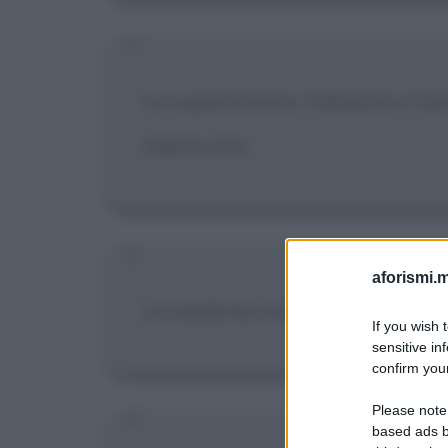
La superstizione, l'idolatria e l'
l'elemosina.
aforismi.m
La medicina crea persone malate,
If you wish 
sensitive in
confirm your
Please note
based ads b