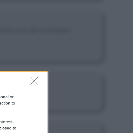
erità va in giro a chiedere
atori.
sonal or
ection to
nterest-
closed to