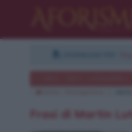
DOWNLOAD PDF
:
Regi
Temi
Frasi
Le frasi più lette
Aforismi
Personaggi famosi
L
Martin
Frasi di Martin Lu