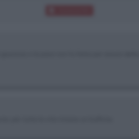
Download PDF
giustizia; e la pace non fu fatta per amore della 
e, per tutta la vita rimane un buffone.