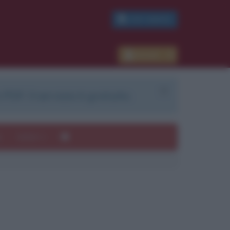
PDF GRATIS
Accedi
 PDF. Il servizio è gratuito.
e
Autori