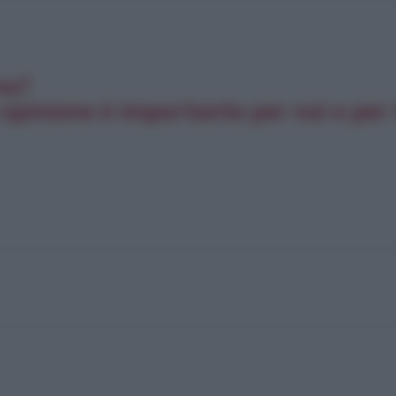
na?
opinione è importante per noi e per t