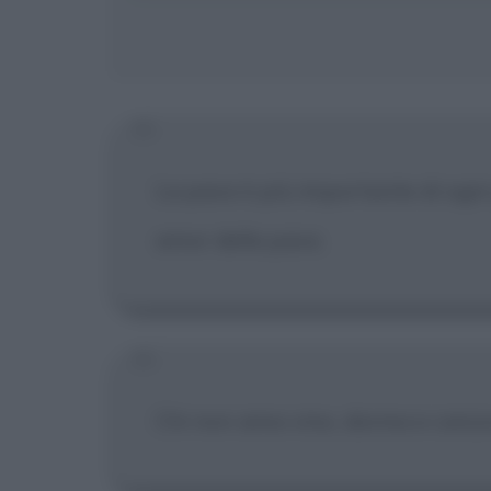
La pace è più importante di ogni 
amor della pace.
Chi non ama vino, donna e canzon