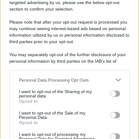
Ricevi LE FRASI PIÙ BELLE via e-mail
targeted advertising by us, please use the below opt-out
section to confirm your selection.
E-mail
OK
Please note that after your opt-out request is processed you
may continue seeing interest-based ads based on personal
information utilized by us or personal information disclosed to
third parties prior to your opt-out.
You may separately opt-out of the further disclosure of your
personal information by third parties on the IAB’s list of
downstream participants.
Personal Data Processing Opt Outs
This information may also be disclosed by us to third parties
on the IAB’s List of Downstream Participants that may further
I want to opt-out of the Sharing of my
disclose it to other third parties.
personal data.
Opted In
Please note that this website/app uses one or more Google
services and may gather and store information including but
I want to opt-out of the Sale of my
Personal Data.
not limited to your visit or usage behaviour. You may click to
Opted In
grant or deny consent to Google and its third-party tags to
use your data for below specified purposes in below Google
I want to opt-out of processing my
consent section.
Personal Data for Targeted Advertising.