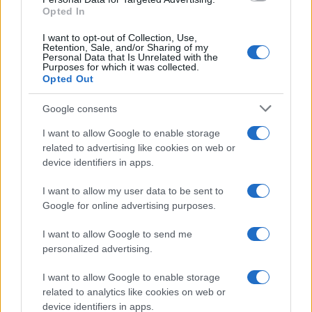
FRASI
Opted In
Frase del giorno
I want to opt-out of Collection, Use,
Frasi celebri
Retention, Sale, and/or Sharing of my
Personal Data that Is Unrelated with the
Frasi da condividere
Purposes for which it was collected.
Poesie
Opted Out
Proverbi
Incipit letterari
Google consents
Storie con morale
I want to allow Google to enable storage
FILM
related to advertising like cookies on web or
device identifiers in apps.
Frasi dei film
Frase film della settimana
I want to allow my user data to be sent to
Frasi film più lette
Google for online advertising purposes.
Incipit dei film
Elenco registi
I want to allow Google to send me
Film più cercati
personalized advertising.
Frasi sul cinema
I want to allow Google to enable storage
SERVIZI
related to analytics like cookies on web or
Mappa del sito
device identifiers in apps.