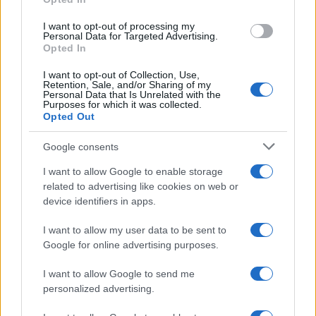
grant or deny consent to Google and its third-party tags to
use your data for below specified purposes in below Google
I want to opt-out of processing my
consent section.
Personal Data for Targeted Advertising.
FRASI
Opted In
Frase del giorno
I want to opt-out of Collection, Use,
Frasi celebri
Retention, Sale, and/or Sharing of my
Personal Data that Is Unrelated with the
Frasi da condividere
Purposes for which it was collected.
Poesie
Opted Out
Proverbi
Incipit letterari
Google consents
Storie con morale
I want to allow Google to enable storage
FILM
related to advertising like cookies on web or
device identifiers in apps.
Frasi dei film
Frase film della settimana
I want to allow my user data to be sent to
Frasi film più lette
Google for online advertising purposes.
Incipit dei film
Elenco registi
I want to allow Google to send me
Film più cercati
personalized advertising.
Frasi sul cinema