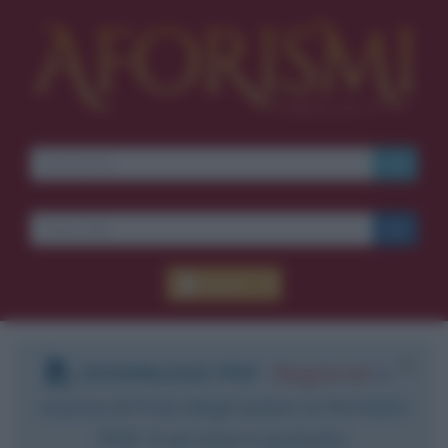
Accedi
DOWNLOAD PDF
:
Registrati
e
scarica le frasi degli autori in formato
PDF. Il servizio è gratuito.