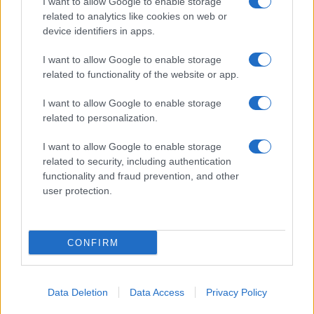
I want to allow Google to enable storage
SERVIZI
related to analytics like cookies on web or
Mappa del sito
device identifiers in apps.
Privacy Policy
Cookie Policy
I want to allow Google to enable storage
Frasi suddivise per tema
related to functionality of the website or app.
Foto con frasi belle
I want to allow Google to enable storage
Indice degli autori
related to personalization.
I want to allow Google to enable storage
Aforismi
.meglio.it è l'archivio web dedicato a frasi,
related to security, including authentication
aforismi e citazioni più grande del web (137.847 frasi in
functionality and fraud prevention, and other
database) • ©2005-2025 • La riproduzione dei testi è
user protection.
consentita citando la fonte secondo la Licenza
Creative Commons
• Nota: in qualità di Affiliato Amazon,
il sito ricava una commissione sugli acquisti idonei. •
CONFIRM
Contatti
Data Deletion
Data Access
Privacy Policy