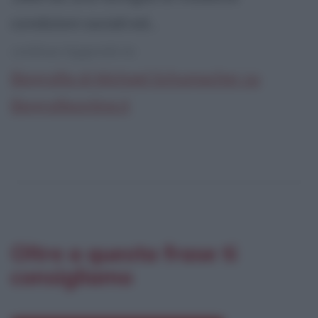
condizioni sociali ed...
continua leggendo la:
Biografia di Michael Schumacher su
Biografieonline.it
Oltre a questa frase ti
consigliamo