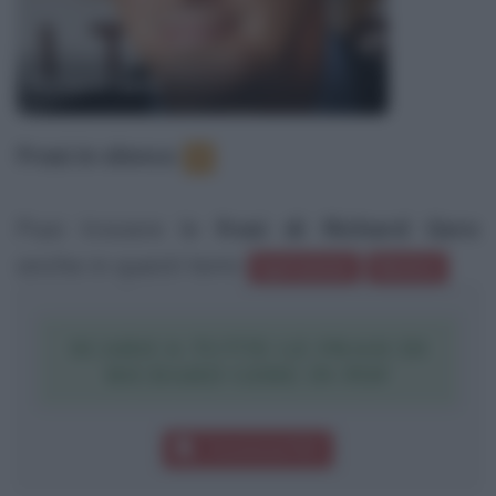
Richard Gere
Frasi in elenco
:
4
Puoi trovare le
frasi di Richard Gere
anche in questi temi:
Ispirazione
Nemico
SCARICA TUTTE LE FRASI DI
RICHARD GERE IN PDF
Download PDF