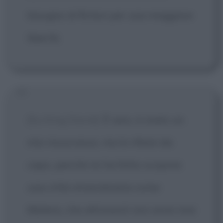
bisogno di fiction per una maggiore
libertà.
[Su King David]
È vero, è stato un
mio insuccesso, ma lo rifarei da
capo, perché mi ha fatto scoprire
una città straordinaria come
Matera, che altrimenti non avrei mai