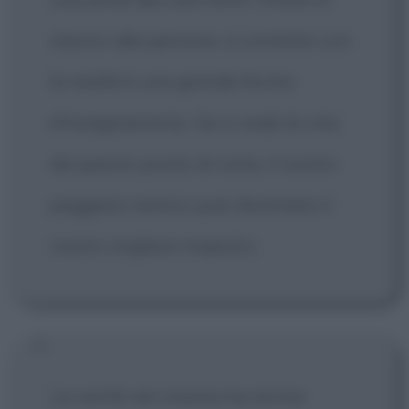
mezzo alle persone, a contatto con
la realtà è una grande forma
d'insegnamento. Se si vede la vita
da questo punto di vista, il nostro
peggiore nemico può diventare il
nostro migliore maestro.
La verità nel cinema ha anche