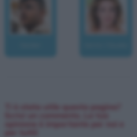
Geolier
Gerini, Claudia
Ti è stata utile questa pagina?
Scrivi un commento. La tua
opinione è importante per noi e
per tutti!