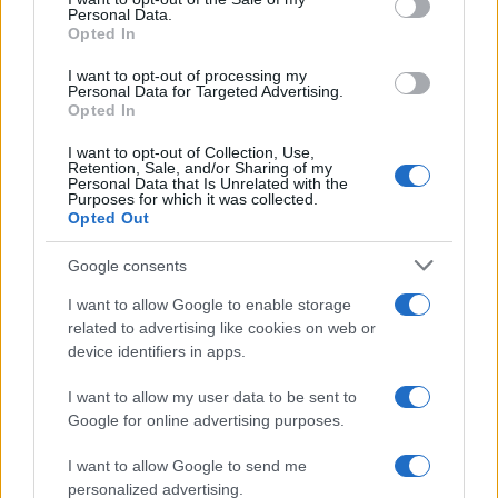
Personal Data.
not limited to your visit or usage behaviour. You may click to
Opted In
grant or deny consent to Google and its third-party tags to
use your data for below specified purposes in below Google
I want to opt-out of processing my
consent section.
Personal Data for Targeted Advertising.
FRASI
Opted In
Frase del giorno
I want to opt-out of Collection, Use,
Frasi celebri
Retention, Sale, and/or Sharing of my
Personal Data that Is Unrelated with the
Frasi da condividere
Purposes for which it was collected.
Poesie
Opted Out
Proverbi
Incipit letterari
Google consents
Storie con morale
I want to allow Google to enable storage
FILM
related to advertising like cookies on web or
device identifiers in apps.
Frasi dei film
Frase film della settimana
I want to allow my user data to be sent to
Frasi film più lette
Google for online advertising purposes.
Incipit dei film
Elenco registi
I want to allow Google to send me
Film più cercati
personalized advertising.