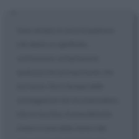
Sono sempre in cerca di qualcosa
che abbia un significato,
un'emozione, un'ispirazione,
qualcosa che sia importante, che
sia nuovo. Cerco dunque delle
sceneggiature che mi sorprendano,
che mi tocchino. Irrazionalmente
invece ci sono delle storie e dei