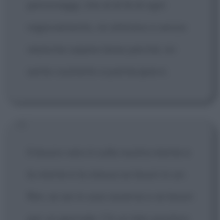
personaggi, che al di là di ogni
ragionamento, mi attirano e senza
neanche sapere bene perché, mi
sento costretto a parteciparvi.
Il lavoro vero è sulla nostra mente e
la mente è la stessa se lavori in un
film, se sei in una caverna o se lavori
per un giornale. C'è un lato positivo