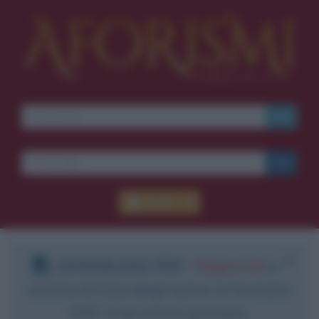
Accedi
DOWNLOAD PDF
:
Registrati
e
scarica le frasi degli autori in formato
PDF. Il servizio è gratuito.