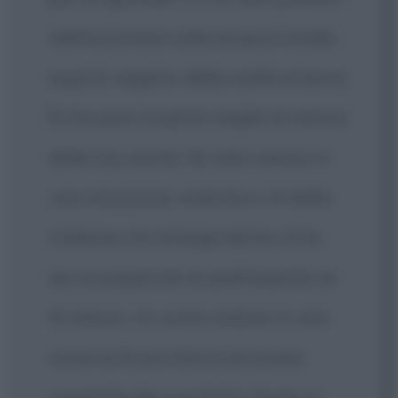
nell'incontrare sulla propria strada
aspetti negativi della realtà esterna.
È che puoi scoprire meglio la natura
della tua mente. Se vieni messo in
una situazione violenta e c'è della
violenza che emerge dentro di te,
sei consapevole di quell'aspetto di
te stesso. Un uomo seduto in una
caverna fa più fatica ad essere
cosciente dei suoi limiti. Vivere in