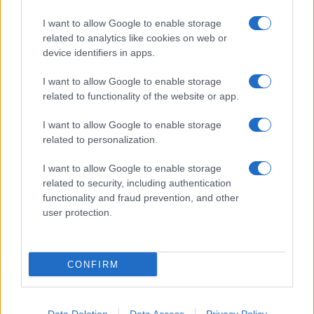
Frasi sul cinema
I want to allow Google to enable storage
SERVIZI
related to analytics like cookies on web or
Mappa del sito
device identifiers in apps.
Privacy Policy
Cookie Policy
I want to allow Google to enable storage
Frasi suddivise per tema
related to functionality of the website or app.
Foto con frasi belle
I want to allow Google to enable storage
Indice degli autori
related to personalization.
I want to allow Google to enable storage
Aforismi
.meglio.it è l'archivio web dedicato a frasi,
related to security, including authentication
aforismi e citazioni più grande del web (137.901 frasi in
functionality and fraud prevention, and other
database) • ©2005-2025 • La riproduzione dei testi è
user protection.
consentita citando la fonte secondo la Licenza
Creative Commons
• Nota: in qualità di Affiliato Amazon,
il sito ricava una commissione sugli acquisti idonei. •
CONFIRM
Contatti