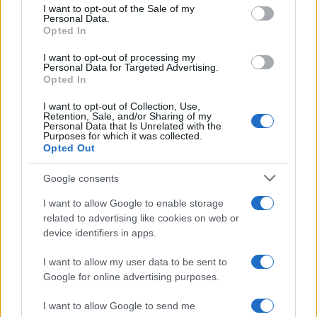
services and may gather and store information including but
I want to opt-out of the Sale of my
Personal Data.
not limited to your visit or usage behaviour. You may click to
Opted In
grant or deny consent to Google and its third-party tags to
use your data for below specified purposes in below Google
I want to opt-out of processing my
consent section.
Personal Data for Targeted Advertising.
FRASI
Opted In
Frase del giorno
I want to opt-out of Collection, Use,
Frasi celebri
Retention, Sale, and/or Sharing of my
Personal Data that Is Unrelated with the
Frasi da condividere
Purposes for which it was collected.
Poesie
Opted Out
Proverbi
Incipit letterari
Google consents
Storie con morale
I want to allow Google to enable storage
FILM
related to advertising like cookies on web or
device identifiers in apps.
Frasi dei film
Frase film della settimana
I want to allow my user data to be sent to
Frasi film più lette
Google for online advertising purposes.
Incipit dei film
Elenco registi
I want to allow Google to send me
Film più cercati