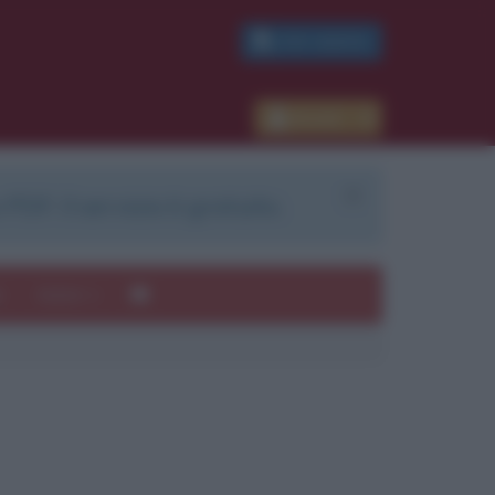
PDF GRATIS
Accedi
 PDF. Il servizio è gratuito.
e
Autori