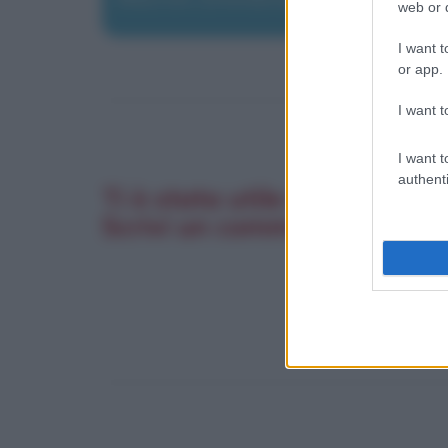
web or d
I want t
or app.
I want t
I want t
authenti
Ti è stata utile questa pagi
Scrivi un commento. La tua 