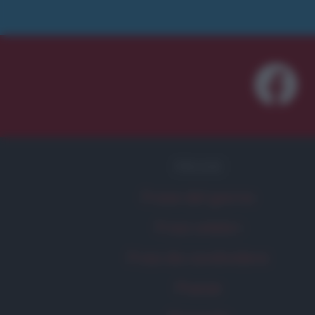
FRASI
Frase del giorno
Frasi celebri
Frasi da condividere
Poesie