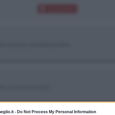
Download PDF
é ha avuto un'infanzia felice.
ess lo è ancora di più.
eglio.it -
Do Not Process My Personal Information