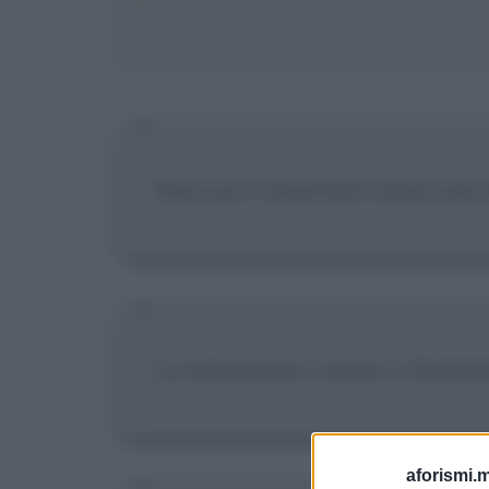
Nessuno è diventato attore perch
La televisione è veloce, e Shamel
aforismi.m