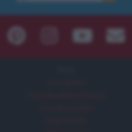
FILM
Frasi dei film
Frase film della settimana
Frasi film più lette
Incipit dei film