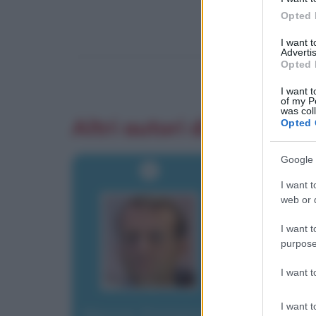
Opted 
I want 
Advertis
Opted 
I want t
of my P
was col
Altri autori di aforismi
Opted 
Google 
I want t
web or d
I want t
purpose
I want 
I want t
Macron, Emmanuel