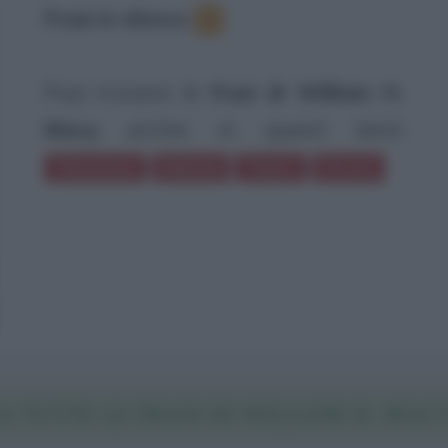
Frasi in elenco
:
4
Puoi trovare le
frasi di William H.
Macy
anche in questi temi:
Televisione
Infanzia
Teatro
Orrore
A TUTTE LE FRASI DI WILLIAM H. MACY