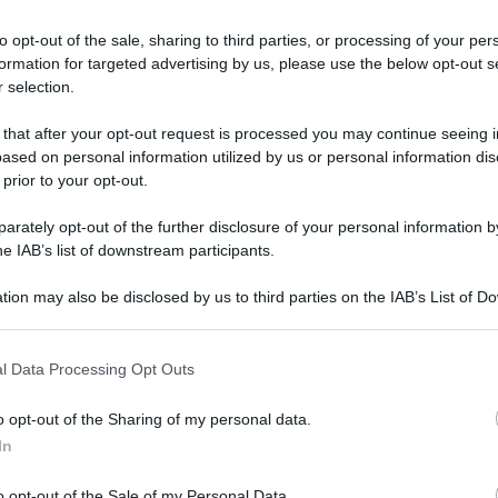
to opt-out of the sale, sharing to third parties, or processing of your per
e migliori esperienze che ho avuto in teatro sono
formation for targeted advertising by us, please use the below opt-out s
 selection.
 that after your opt-out request is processed you may continue seeing i
ased on personal information utilized by us or personal information dis
 prior to your opt-out.
rately opt-out of the further disclosure of your personal information by
he IAB’s list of downstream participants.
cose che sono veramente affascinanti ed eccentr
tion may also be disclosed by us to third parties on the IAB’s List of 
 that may further disclose it to other third parties.
 that this website/app uses one or more Google services and may gath
l Data Processing Opt Outs
including but not limited to your visit or usage behaviour. You may click 
 to Google and its third-party tags to use your data for below specifi
o opt-out of the Sharing of my personal data.
ogle consent section.
In
o opt-out of the Sale of my Personal Data.