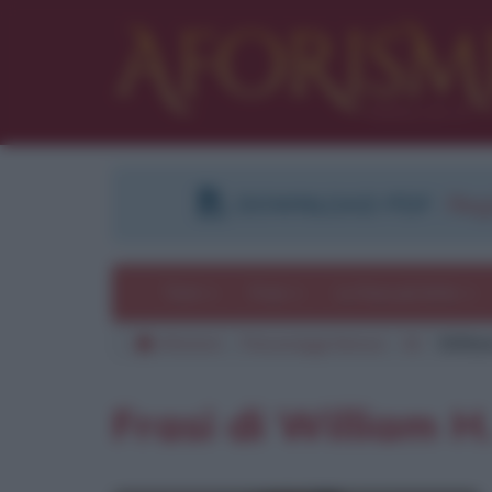
DOWNLOAD PDF
:
Regi
Temi
Frasi
Le frasi più lette
Aforismi
Personaggi famosi
M
Willia
Frasi di William 