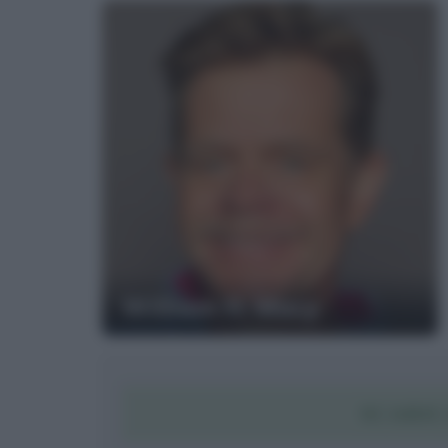
William H. Macy
SCARIC