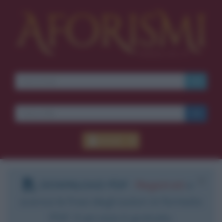
Accedi
DOWNLOAD PDF
:
Registrati
e
scarica le frasi degli autori in formato
PDF. Il servizio è gratuito.