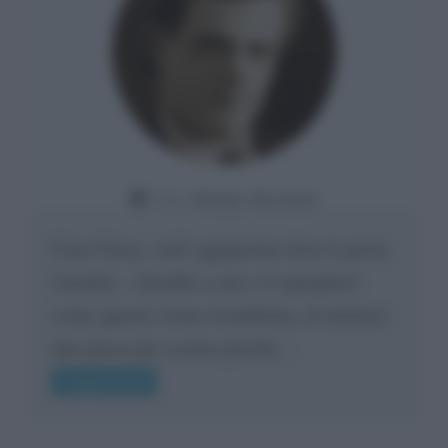
Da:
Gladys Bozanic
Cara Giusy, vedi oggigiorno dove ti porta
l'umiltà... chiedilo a me e ti spiegherò
come questa viene ricambiata, al minimo
uno passa per scemo perché...
Leggi di più