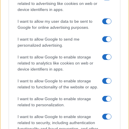
FILM
related to advertising like cookies on web or
device identifiers in apps.
Frasi dei film
Frase film della settimana
I want to allow my user data to be sent to
Frasi film più lette
Google for online advertising purposes.
Incipit dei film
Elenco registi
I want to allow Google to send me
Film più cercati
personalized advertising.
Frasi sul cinema
I want to allow Google to enable storage
SERVIZI
related to analytics like cookies on web or
Mappa del sito
device identifiers in apps.
Privacy Policy
Cookie Policy
I want to allow Google to enable storage
Frasi suddivise per tema
related to functionality of the website or app.
Foto con frasi belle
I want to allow Google to enable storage
Indice degli autori
related to personalization.
I want to allow Google to enable storage
Aforismi
.meglio.it è l'archivio web dedicato a frasi,
related to security, including authentication
aforismi e citazioni più grande del web (137.848 frasi in
functionality and fraud prevention, and other