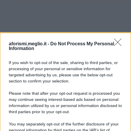
aforismi.meglio.it -
Do Not Process My Personal
Information
If you wish to opt-out of the sale, sharing to third parties, or
processing of your personal or sensitive information for
Ricevi LE FRASI PIÙ BELLE via e-mail
targeted advertising by us, please use the below opt-out
section to confirm your selection.
E-mail
OK
Please note that after your opt-out request is processed you
may continue seeing interest-based ads based on personal
information utilized by us or personal information disclosed to
third parties prior to your opt-out.
You may separately opt-out of the further disclosure of your
personal information by third parties on the IAB’s list of