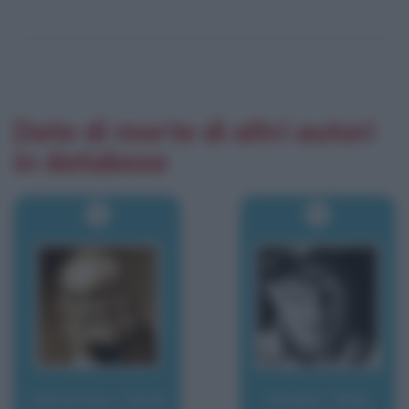
Date di morte di altri autori
in database
Whitman, Walt
Wilder, Billy