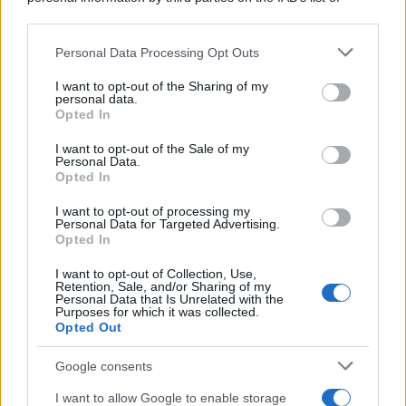
downstream participants.
Personal Data Processing Opt Outs
This information may also be disclosed by us to third parties
on the IAB’s List of Downstream Participants that may further
I want to opt-out of the Sharing of my
disclose it to other third parties.
personal data.
Opted In
Please note that this website/app uses one or more Google
services and may gather and store information including but
I want to opt-out of the Sale of my
Personal Data.
not limited to your visit or usage behaviour. You may click to
Opted In
grant or deny consent to Google and its third-party tags to
use your data for below specified purposes in below Google
I want to opt-out of processing my
consent section.
Personal Data for Targeted Advertising.
FRASI
Opted In
Frase del giorno
I want to opt-out of Collection, Use,
Frasi celebri
Retention, Sale, and/or Sharing of my
Personal Data that Is Unrelated with the
Frasi da condividere
Purposes for which it was collected.
Poesie
Opted Out
Proverbi
Incipit letterari
Google consents
Storie con morale
I want to allow Google to enable storage