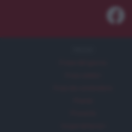
FRASI
Frase del giorno
Frasi celebri
Frasi da condividere
Poesie
Proverbi
Incipit letterari