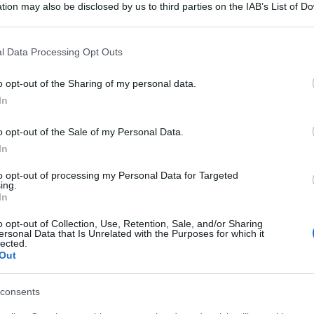
tion may also be disclosed by us to third parties on the IAB’s List of 
 that may further disclose it to other third parties.
 that this website/app uses one or more Google services and may gath
l Data Processing Opt Outs
including but not limited to your visit or usage behaviour. You may click 
 to Google and its third-party tags to use your data for below specifi
o opt-out of the Sharing of my personal data.
ogle consent section.
In
utori in database
o opt-out of the Sale of my Personal Data.
In
to opt-out of processing my Personal Data for Targeted
ing.
In
o opt-out of Collection, Use, Retention, Sale, and/or Sharing
ersonal Data that Is Unrelated with the Purposes for which it
lected.
Out
consents
Maupassant, Guy