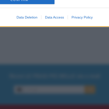
Data Deletion
Data Access
Privacy Policy
Ricevi LE FRASI PIÙ BELLE via e-mail
E-mail
OK