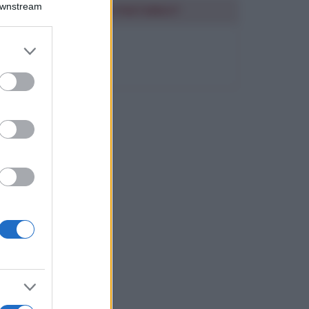
Downstream
SEGUIMI SU PINTEREST
er and store
FRASI BELLE
to grant or
ed purposes