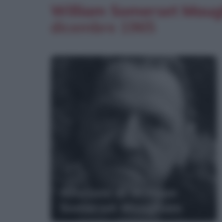
William Somerset Maug
dicembre
1965
Aforismi di William
Somerset Maugham