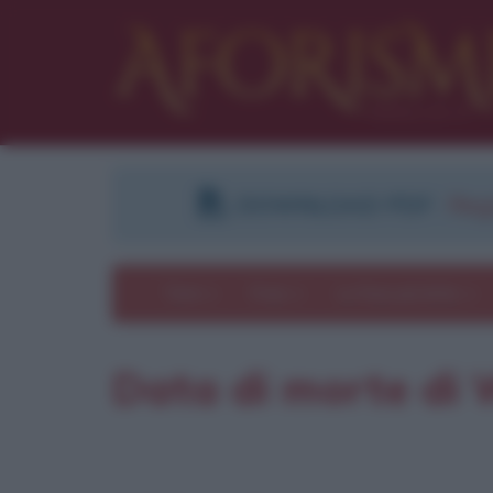
DOWNLOAD PDF
:
Regi
Temi
Frasi
Le frasi più lette
Data di morte di