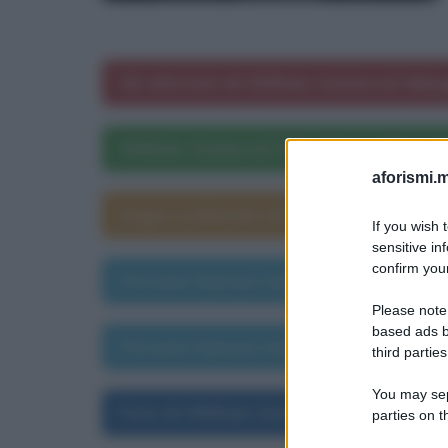
Gli aforismi di William Somerset Ma
William Somerset Maugham nelle oper
aforismi.m
Segno zodiacale di William Somerse
If you wish 
sensitive in
confirm your
Persone famose nate il 16 dicembre
Please note
based ads b
Persone famose nate nell'anno 1965
third parties
You may sepa
Foto di William Somerset Maugham
parties on t