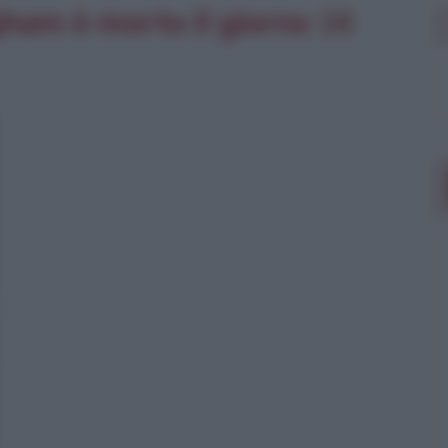
ham è morto il giorno
16