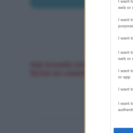
I want t
web or d
I want t
purpose
I want 
I want t
web or d
Hai trovato interessante q
Scrivi un commento. La tua
I want t
or app.
I want t
I want t
authenti