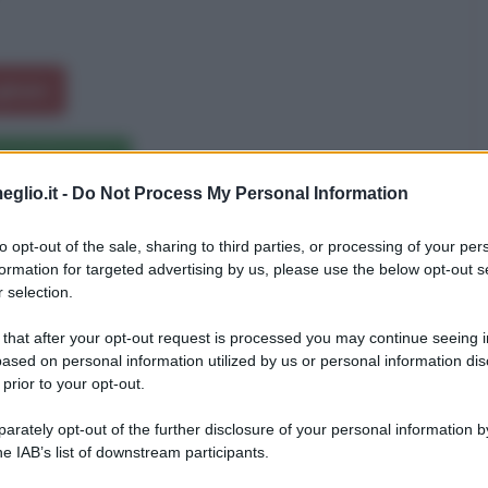
ugham
e letterarie
eglio.it -
Do Not Process My Personal Information
t Maugham
to opt-out of the sale, sharing to third parties, or processing of your per
formation for targeted advertising by us, please use the below opt-out s
 selection.
Persone famose morte il 16 dicembre
 that after your opt-out request is processed you may continue seeing i
ased on personal information utilized by us or personal information dis
Persone famose morte nell'anno 1965
 prior to your opt-out.
rately opt-out of the further disclosure of your personal information by
he IAB’s list of downstream participants.