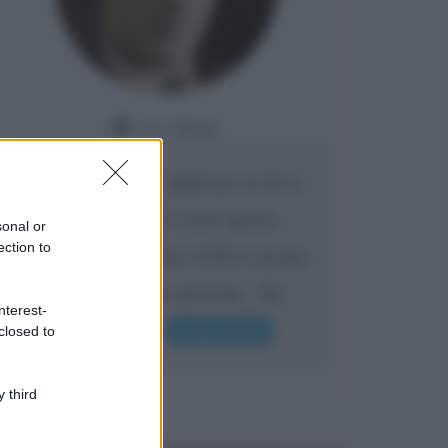
Da:
Giusy
Confermo la mia opinione su di te,
cara amica: parole come queste
sonal or
ection to
possono appartenere SOLO ad una
bella e intelligente persona.. che
nterest-
l'indifferenza,...
Leggi di più
closed to
 third