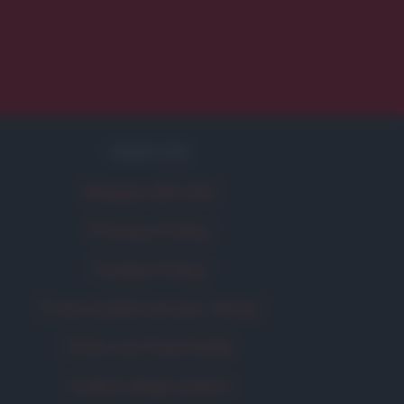
SERVIZI
Mappa del sito
Privacy Policy
Cookie Policy
Frasi suddivise per tema
Foto con frasi belle
Indice degli autori