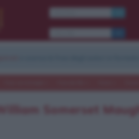
strati
e scarica le frasi degli autori in formato
Frasi con immagini
Frasi dei film
Storie
Poesi
 William Somerset Mau