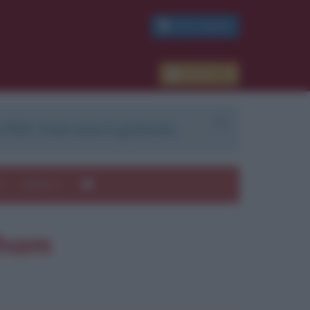
PDF GRATIS
Accedi
 PDF. Il servizio è gratuito.
e
Autori
gham