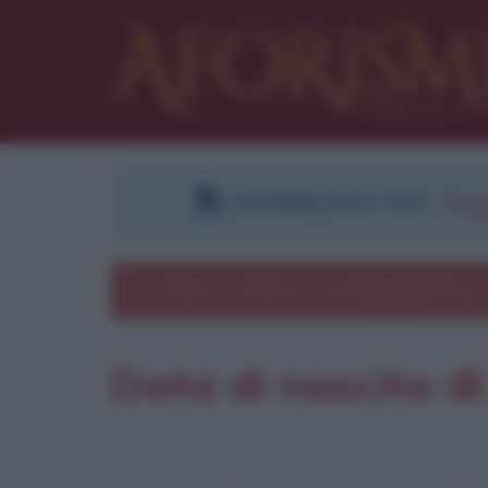
DOWNLOAD PDF
:
Regi
Temi
Frasi
Le frasi più lette
Data di nascita d