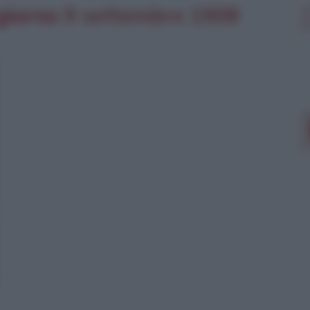
 giorno
9 settembre
1908