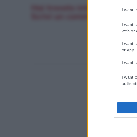
Hai trovato interessante q
I want 
Scrivi un commento. La tua
I want t
web or d
I want t
or app.
I want t
I want t
authenti