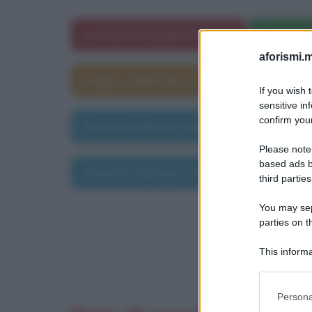
Le frasi di Cesare Pavese
Cesare P
aforismi.m
Segno zodiacale di Cesare Pavese
If you wish 
sensitive in
confirm your
Persone famose morte il 9 settembre
Please note
based ads b
Persone famose morte nell'anno 1908
third parties
You may sepa
parties on t
This informa
Participants
Please note
Persona
information 