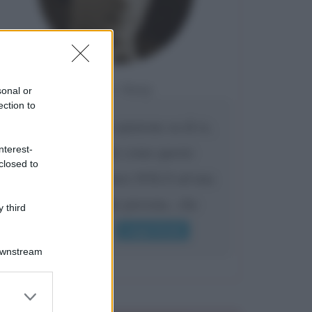
Da:
Giusy
sonal or
ection to
Confermo la mia opinione su di te,
cara amica: parole come queste
nterest-
closed to
possono appartenere SOLO ad una
bella e intelligente persona.. che
 third
l'indifferenza,...
Leggi di più
Downstream
er and store
to grant or