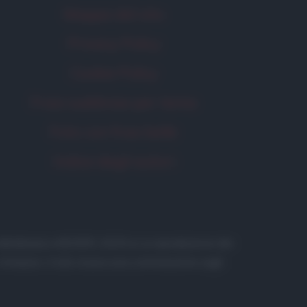
Mappa del sito
Privacy Policy
Cookie Policy
Frasi suddivise per tema
Foto con frasi belle
Indice degli autori
 in database) • ©2005-2025 • La riproduzione dei
to Amazon, il sito ricava una commissione sugli