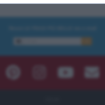
Ricevi LE FRASI PIÙ BELLE via e-mail
E-mail
OK
FILM