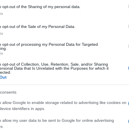
autori in database
 to Google and its third-party tags to use your data for below specifi
o opt-out of the Sharing of my personal data.
ogle consent section.
In
o opt-out of the Sale of my Personal Data.
In
to opt-out of processing my Personal Data for Targeted
ing.
In
o opt-out of Collection, Use, Retention, Sale, and/or Sharing
ersonal Data that Is Unrelated with the Purposes for which it
lected.
Pavlov, Ivan
Out
consents
o allow Google to enable storage related to advertising like cookies on
evice identifiers in apps.
o allow my user data to be sent to Google for online advertising
s.