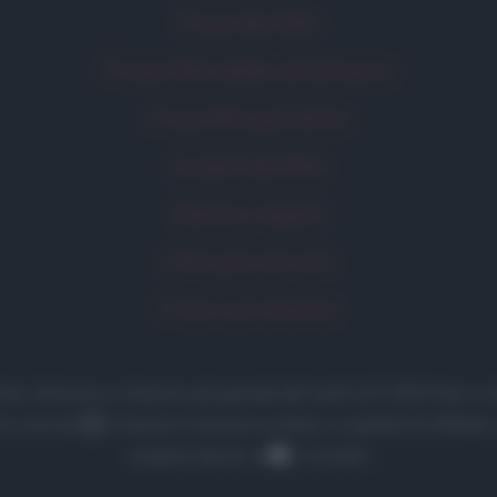
Frasi dei film
Frase film della settimana
Frasi film più lette
Incipit dei film
Elenco registi
Film più cercati
Frasi sul cinema
 frasi, aforismi e citazioni più grande del web (137.905 frasi
la Licenza
Creative Commons
• Nota: in qualità di Affilia
acquisti idonei. •
Contatti