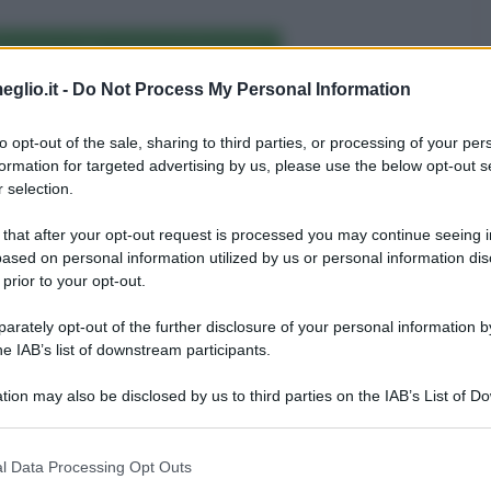
avese nelle opere letterarie
eglio.it -
Do Not Process My Personal Information
Persone famose nate il 9 settembre
to opt-out of the sale, sharing to third parties, or processing of your per
formation for targeted advertising by us, please use the below opt-out s
 selection.
Persone famose nate nell'anno 1908
 that after your opt-out request is processed you may continue seeing i
ased on personal information utilized by us or personal information dis
Foto di Cesare Pavese
 prior to your opt-out.
rately opt-out of the further disclosure of your personal information by
he IAB’s list of downstream participants.
tion may also be disclosed by us to third parties on the IAB’s List of 
 that may further disclose it to other third parties.
 that this website/app uses one or more Google services and may gath
l Data Processing Opt Outs
including but not limited to your visit or usage behaviour. You may click 