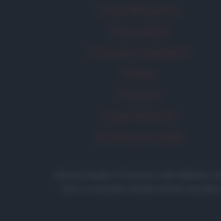
Frase del giorno
Frasi celebri
Frasi da condividere
Poesie
Proverbi
Incipit letterari
Storie con morale
Aforismi
.meglio.it è l'archivio web dedicato a
testi è consentita citando la fonte secondo 