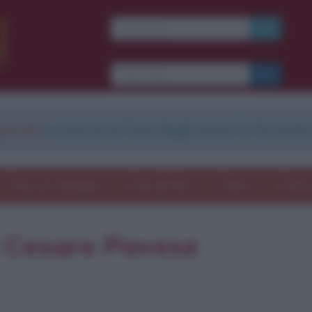
strati
e scarica le frasi degli autori in formato
Frasi con immagini
Frasi dei film
Storie
Poesi
i Cesare Pavese