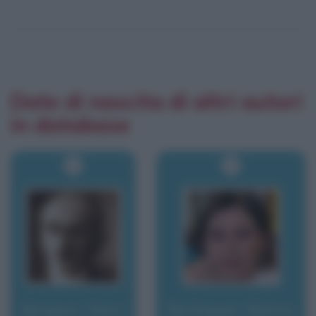
Date di nascita di altri autori
in database
Bergson, Henri
Berlinguer, Bianca