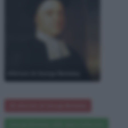
Aforismi di George Berkeley
Gli aforismi di George Berkeley
George Berkeley nelle opere letterarie