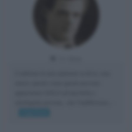
Da:
Giusy
Confermo la mia opinione su di te, cara
amica: parole come queste possono
appartenere SOLO ad una bella e
intelligente persona.. che l'indifferenza,...
Leggi di più