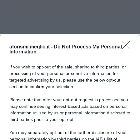
aforismi.meglio.it -
Do Not Process My Personal
Information
If you wish to opt-out of the sale, sharing to third parties, or
processing of your personal or sensitive information for
Ricevi LE FRASI PIÙ BELLE via e-mail
targeted advertising by us, please use the below opt-out
section to confirm your selection.
E-mail
OK
Please note that after your opt-out request is processed you
may continue seeing interest-based ads based on personal
information utilized by us or personal information disclosed to
third parties prior to your opt-out.
You may separately opt-out of the further disclosure of your
personal information by third parties on the IAB’s list of