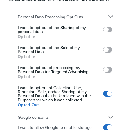
downstream participants.
Personal Data Processing Opt Outs
This information may also be disclosed by us to third parties
on the IAB’s List of Downstream Participants that may further
I want to opt-out of the Sharing of my
disclose it to other third parties.
personal data.
Opted In
Please note that this website/app uses one or more Google
services and may gather and store information including but
I want to opt-out of the Sale of my
Personal Data.
not limited to your visit or usage behaviour. You may click to
Opted In
grant or deny consent to Google and its third-party tags to
use your data for below specified purposes in below Google
I want to opt-out of processing my
consent section.
Personal Data for Targeted Advertising.
FRASI
Opted In
Frase del giorno
I want to opt-out of Collection, Use,
Frasi celebri
Retention, Sale, and/or Sharing of my
Personal Data that Is Unrelated with the
Frasi da condividere
Purposes for which it was collected.
Poesie
Opted Out
Proverbi
Incipit letterari
Google consents
Storie con morale
I want to allow Google to enable storage