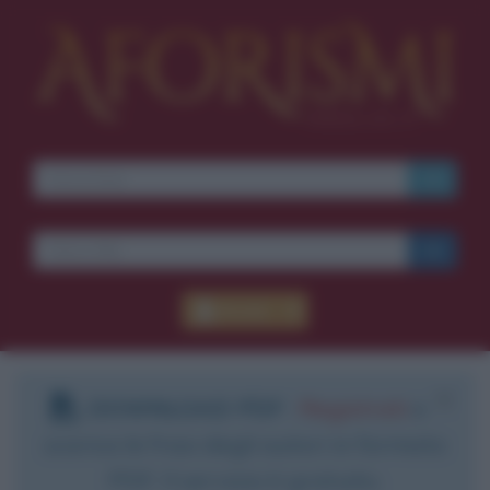
Accedi
DOWNLOAD PDF
:
Registrati
e
scarica le frasi degli autori in formato
PDF. Il servizio è gratuito.