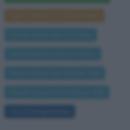
Segno zodiacale di George Berkeley
Persone famose nate il 12 marzo
Persone famose morte il 12 marzo
Persone famose nate nell'anno 1685
Persone famose morte nell'anno 1685
Foto di George Berkeley