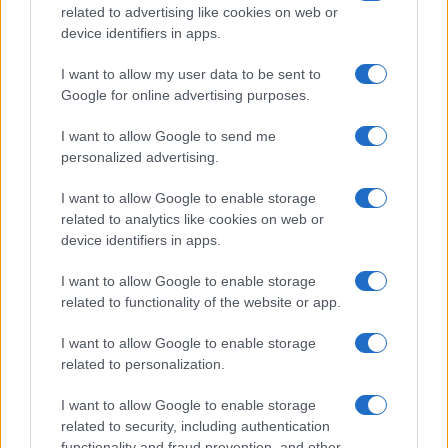
FILM
related to advertising like cookies on web or
device identifiers in apps.
Frasi dei film
Frase film della settimana
I want to allow my user data to be sent to
Frasi film più lette
Google for online advertising purposes.
Incipit dei film
Elenco registi
I want to allow Google to send me
Film più cercati
personalized advertising.
Frasi sul cinema
I want to allow Google to enable storage
SERVIZI
related to analytics like cookies on web or
Mappa del sito
device identifiers in apps.
Privacy Policy
Cookie Policy
I want to allow Google to enable storage
Frasi suddivise per tema
related to functionality of the website or app.
Foto con frasi belle
I want to allow Google to enable storage
Indice degli autori
related to personalization.
I want to allow Google to enable storage
Aforismi
.meglio.it è l'archivio web dedicato a frasi,
related to security, including authentication
aforismi e citazioni più grande del web (137.890 frasi in
functionality and fraud prevention, and other