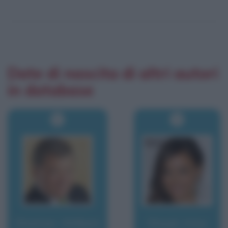
Date di nascita di altri autori
in database
Shatner, William
Shayk, Irina