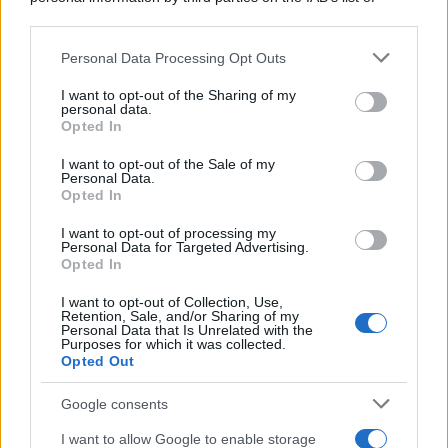
downstream participants.
Personal Data Processing Opt Outs
This information may also be disclosed by us to third parties
on the IAB’s List of Downstream Participants that may further
I want to opt-out of the Sharing of my
disclose it to other third parties.
personal data.
Opted In
Please note that this website/app uses one or more Google
services and may gather and store information including but
I want to opt-out of the Sale of my
Personal Data.
not limited to your visit or usage behaviour. You may click to
Opted In
grant or deny consent to Google and its third-party tags to
use your data for below specified purposes in below Google
I want to opt-out of processing my
consent section.
Personal Data for Targeted Advertising.
FRASI
Opted In
Frase del giorno
I want to opt-out of Collection, Use,
Frasi celebri
Retention, Sale, and/or Sharing of my
Personal Data that Is Unrelated with the
Frasi da condividere
Purposes for which it was collected.
Poesie
Opted Out
Proverbi
Incipit letterari
Google consents
Storie con morale
I want to allow Google to enable storage