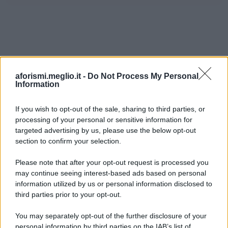
aforismi.meglio.it -
Do Not Process My Personal
Information
If you wish to opt-out of the sale, sharing to third parties, or
processing of your personal or sensitive information for
Ricevi LE FRASI PIÙ BELLE via e-mail
targeted advertising by us, please use the below opt-out
section to confirm your selection.
E-mail
OK
Please note that after your opt-out request is processed you
may continue seeing interest-based ads based on personal
information utilized by us or personal information disclosed to
third parties prior to your opt-out.
You may separately opt-out of the further disclosure of your
personal information by third parties on the IAB’s list of