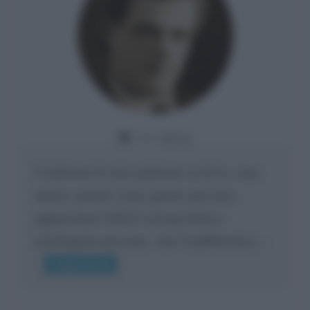
Da:
Giusy
Confermo la mia opinione su di te, cara
amica: parole come queste possono
appartenere SOLO ad una bella e
intelligente persona.. che l'indifferenza,...
Leggi di più