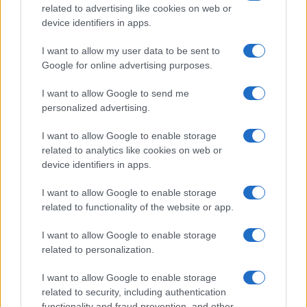
FILM
related to advertising like cookies on web or
device identifiers in apps.
Frasi dei film
Frase film della settimana
I want to allow my user data to be sent to
Frasi film più lette
Google for online advertising purposes.
Incipit dei film
Elenco registi
I want to allow Google to send me
Film più cercati
personalized advertising.
Frasi sul cinema
I want to allow Google to enable storage
SERVIZI
related to analytics like cookies on web or
Mappa del sito
device identifiers in apps.
Privacy Policy
Cookie Policy
I want to allow Google to enable storage
Frasi suddivise per tema
related to functionality of the website or app.
Foto con frasi belle
I want to allow Google to enable storage
Indice degli autori
related to personalization.
I want to allow Google to enable storage
Aforismi
.meglio.it è l'archivio web dedicato a frasi,
related to security, including authentication
aforismi e citazioni più grande del web (137.905 frasi in
functionality and fraud prevention, and other