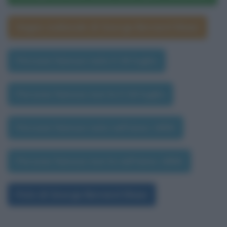
Segno zodiacale di George Bernard Shaw
Persone famose nate il 26 luglio
Persone famose morte il 26 luglio
Persone famose nate nell'anno 1856
Persone famose morte nell'anno 1856
Foto di George Bernard Shaw