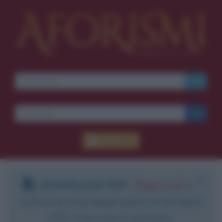
Accedi
DOWNLOAD PDF
:
Registrati
e
scarica le frasi degli autori in formato
PDF. Il servizio è gratuito.