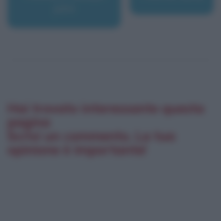
John
Hai trovato interessante questa
pagina
Scrivi un commento. La tua
opinione è importante!