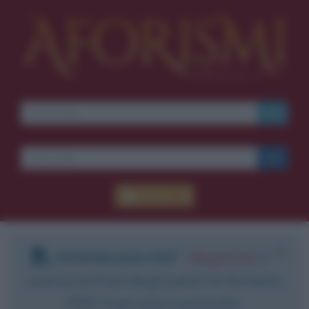
Accedi
DOWNLOAD PDF
:
Registrati
e
scarica le frasi degli autori in formato
PDF. Il servizio è gratuito.