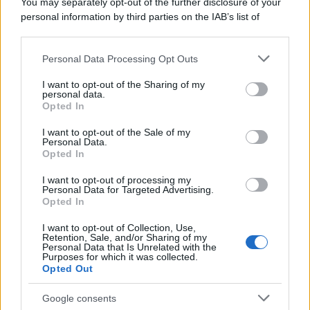
You may separately opt-out of the further disclosure of your
personal information by third parties on the IAB’s list of
downstream participants.
Personal Data Processing Opt Outs
This information may also be disclosed by us to third parties
on the IAB’s List of Downstream Participants that may further
I want to opt-out of the Sharing of my
disclose it to other third parties.
personal data.
Opted In
Please note that this website/app uses one or more Google
services and may gather and store information including but
I want to opt-out of the Sale of my
Personal Data.
not limited to your visit or usage behaviour. You may click to
Opted In
grant or deny consent to Google and its third-party tags to
use your data for below specified purposes in below Google
I want to opt-out of processing my
consent section.
Personal Data for Targeted Advertising.
FRASI
Opted In
Frase del giorno
I want to opt-out of Collection, Use,
Frasi celebri
Retention, Sale, and/or Sharing of my
Personal Data that Is Unrelated with the
Frasi da condividere
Purposes for which it was collected.
Poesie
Opted Out
Proverbi
Incipit letterari
Google consents
Storie con morale