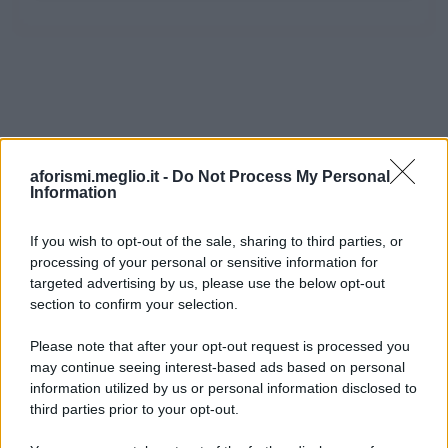
aforismi.meglio.it -
Do Not Process My Personal
Information
If you wish to opt-out of the sale, sharing to third parties, or
processing of your personal or sensitive information for
Ricevi LE FRASI PIÙ BELLE via e-mail
targeted advertising by us, please use the below opt-out
section to confirm your selection.
E-mail
OK
Please note that after your opt-out request is processed you
may continue seeing interest-based ads based on personal
information utilized by us or personal information disclosed to
third parties prior to your opt-out.