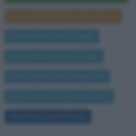
Segno zodiacale di Henry David Thoreau
Persone famose nate il 12 luglio
Persone famose morte il 12 luglio
Persone famose nate nell'anno 1817
Persone famose morte nell'anno 1817
Foto di Henry David Thoreau