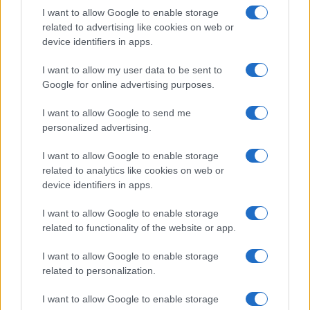
I want to allow Google to enable storage
FILM
related to advertising like cookies on web or
device identifiers in apps.
Frasi dei film
Frase film della settimana
I want to allow my user data to be sent to
Frasi film più lette
Google for online advertising purposes.
Incipit dei film
Elenco registi
I want to allow Google to send me
Film più cercati
personalized advertising.
Frasi sul cinema
I want to allow Google to enable storage
SERVIZI
related to analytics like cookies on web or
Mappa del sito
device identifiers in apps.
Privacy Policy
Cookie Policy
I want to allow Google to enable storage
Frasi suddivise per tema
related to functionality of the website or app.
Foto con frasi belle
I want to allow Google to enable storage
Indice degli autori
related to personalization.
I want to allow Google to enable storage
Aforismi
.meglio.it è l'archivio web dedicato a frasi,