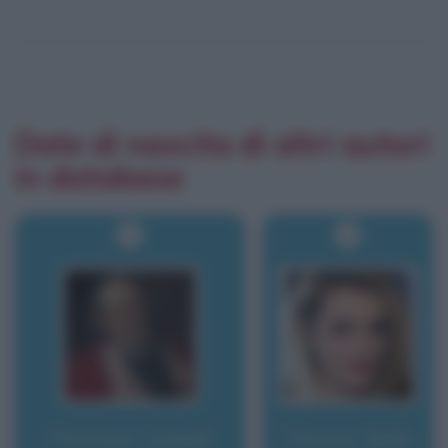
Date di nascita di altri autori
in database
Thomson, Joseph
Thorne, Bella