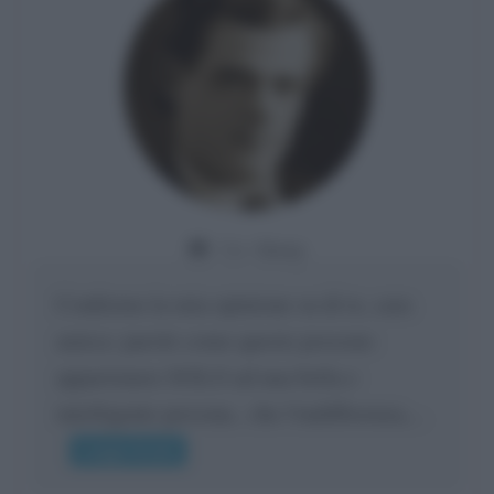
Da:
Giusy
Confermo la mia opinione su di te, cara
amica: parole come queste possono
appartenere SOLO ad una bella e
intelligente persona.. che l'indifferenza,...
Leggi di più