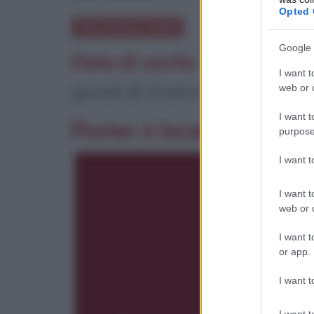
Opted 
Film di John Landis
Google 
Data di uscita
I want t
web or d
giovedì 26 ottobre 1978
I want t
Poster e locandina
purpose
I want 
I want t
web or d
I want t
or app.
I want t
I want t