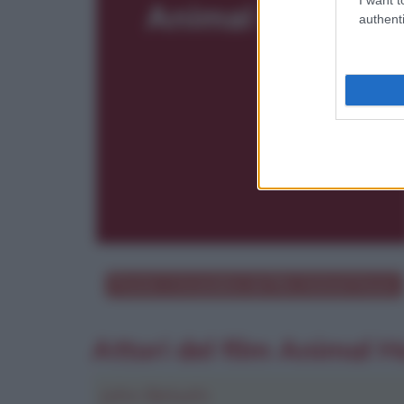
authenti
Poster e locandina del film
Animal House
Attori del film Animal 
John Belushi