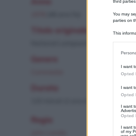
Anno
third parties
1978
(48 anni fa)
You may sepa
parties on t
Titolo originale
This informa
Participants
National Lampoon's Animal House
Please note
Persona
information 
Genere
deny consent
I want t
in below Go
Commedia
Opted 
Durata
I want t
Opted 
110 minuti (1 ora e 50 minuti)
I want 
Advertis
Opted 
Regia
I want t
John Landis
of my P
was col