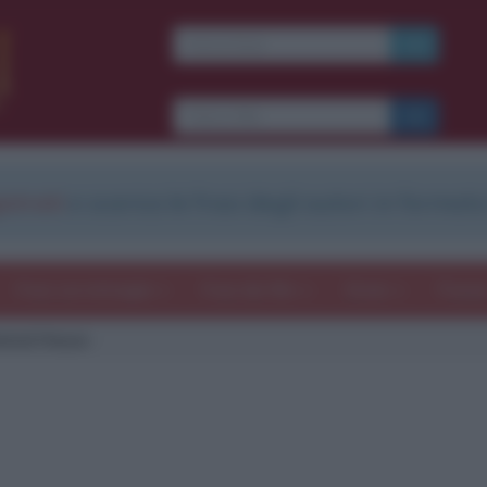
strati
e scarica le frasi degli autori in formato
Frasi con immagini
Frasi dei film
Storie
Poesi
imal House