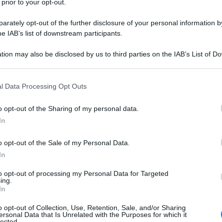
 prior to your opt-out.
rately opt-out of the further disclosure of your personal information by
he IAB’s list of downstream participants.
tion may also be disclosed by us to third parties on the IAB’s List of 
 that may further disclose it to other third parties.
 that this website/app uses one or more Google services and may gath
l Data Processing Opt Outs
including but not limited to your visit or usage behaviour. You may click 
 to Google and its third-party tags to use your data for below specifi
o opt-out of the Sharing of my personal data.
ogle consent section.
In
o opt-out of the Sale of my Personal Data.
In
to opt-out of processing my Personal Data for Targeted
ing.
In
o opt-out of Collection, Use, Retention, Sale, and/or Sharing
ersonal Data that Is Unrelated with the Purposes for which it
lected.