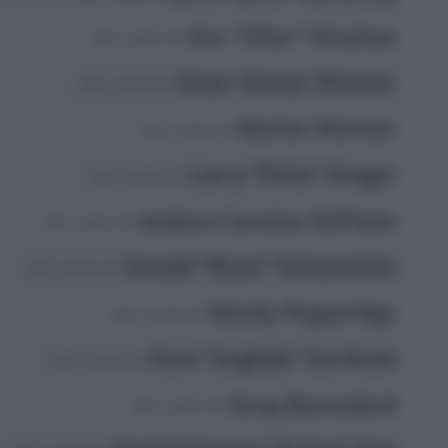
Eric "Otter" Stratton
nel ruolo di
Dean Vernon Wormer
nel ruolo di
Marion Wormer
nel ruolo di
Larry "Pinto" Kroger
nel ruolo di
sindaco Carmine DePasto
nel ruolo di
Donald "Boon" Schoenstein
nel ruolo di
Mandy Pepperidge
nel ruolo di
Kent "Sogliola" Dorfman
nel ruolo di
Greg Marmalard
nel ruolo di