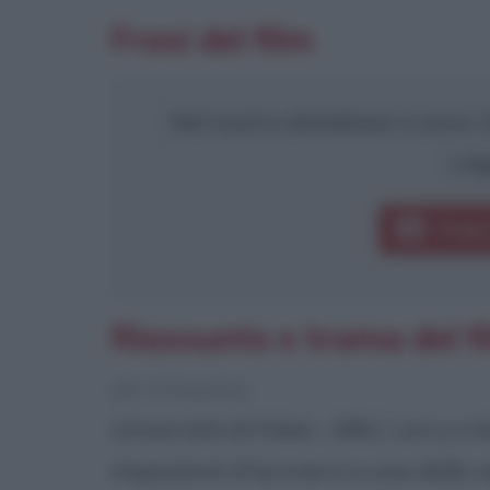
Frasi del film
Nel nostro database ci sono 12
Leg
Frasi
Riassunto e trama del 
[da Wikipedia]
Università di Faber, 1962. Larry e 
impazienti d'iscriversi a una delle v