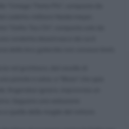
 dalla "Omega Theta Phi", composta da
dal cadetto militare Niedermeyer,
ta "Delta Tau Chi", composta solo da
 una condotta disastrosa e da cui è
ia della loro goliardia non conosce limiti.
ocia nel grottesco, dal cavallo di
na pistola a salve, a "Bluto" che spia
le, fingendosi ignara, improvvisa un
nestra. Seguono una seduzione
o e quella della moglie del rettore.