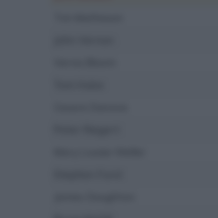
Tim Matheson
John Vernon
Verna Bloom
Tom Hulce
Cesare Danova
Peter Riegert
Mary Louise Weller
Stephen Furst
James Daughton