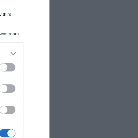
 third
Downstream
er and store
to grant or
ed purposes