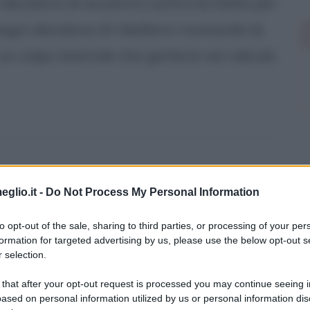
decidono di accanirsi contro la Delta per
pagni decidono di ribellarsi rovinando la
n colpo teatrale che getterà nel ridicolo
eglio.it -
Do Not Process My Personal Information
su
to opt-out of the sale, sharing to third parties, or processing of your per
formation for targeted advertising by us, please use the below opt-out s
 selection.
 that after your opt-out request is processed you may continue seeing i
ased on personal information utilized by us or personal information dis