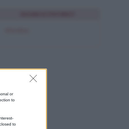
SEGUIMI SU PINTEREST
FRASI BELLE
sonal or
ection to
nterest-
closed to