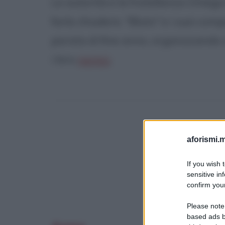
Le autorità e la fratellanza Omega 
farla chiudere. "Bluto" e i suoi com
parata di fine anno, organizzando u
i loro
nemici
.
aforismi.m
Questo film 
If you wish 
sensitive in
confirm your
Please note
based ads b