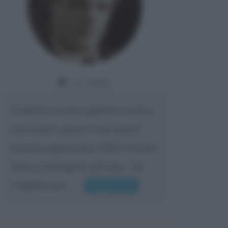
Da:
Giusy
Confermo la mia opinione su di te,
cara amica: parole come queste
possono appartenere SOLO ad una
bella e intelligente persona.. che
l'indifferenza,...
Leggi di più