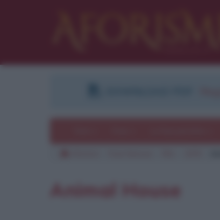
DOWNLOAD PDF
:
Regi
Temi
Frasi
Le frasi più lette
Aforismi
Frasi famose
Film
1978
An
Animal House