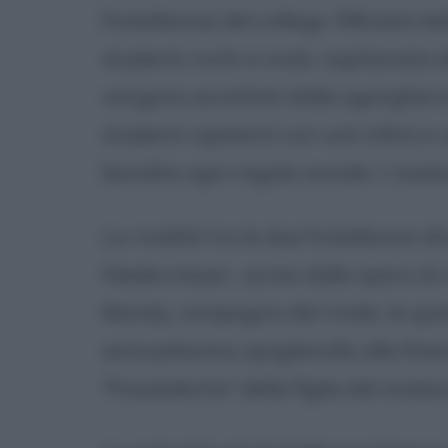
fratellanze) del college. Rifiutati
studenti ricchi e snob, capitanata 
vengono accettati dalla sganghera
studenti ripetenti con voti infimi e
bandita ogni regola sociale. L'audac
La rivalità tra le due fratellanze sf
Niedermeyer, ucciso dallo sparo di u
Mandy, compagna del rivale, la qua
sensualissimo spogliarello alla fi
"fraudolenta" della figlia del sindac