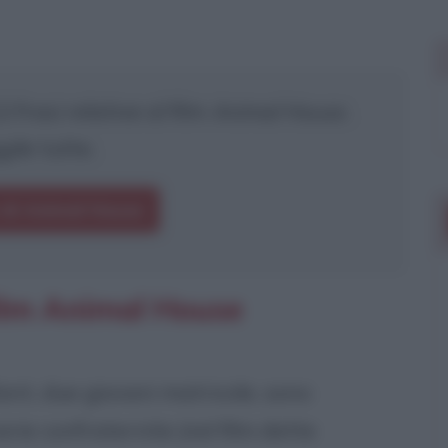
 frasi relative al film
Animal House
.
gile tutte.
 di Animal House
film Animal House
Kent, due giovani matricole, sono
arie confraternite (nel film dette