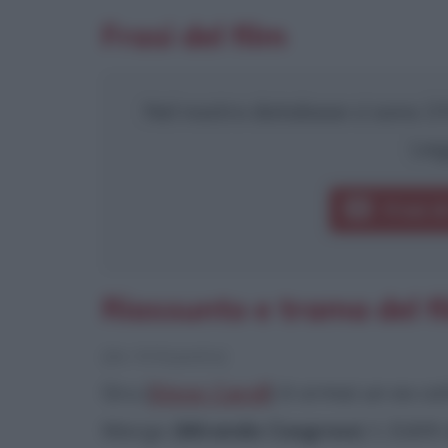
Frasi del film
Nel nostro database ci sono 3 fr
Leg
Frasi d
Riassunto e trama del f
[da Wikipedia]
Gru (
Steve Carell
) è ormai un ex cat
Margo (
Miranda Cosgrove
) t, Edith 