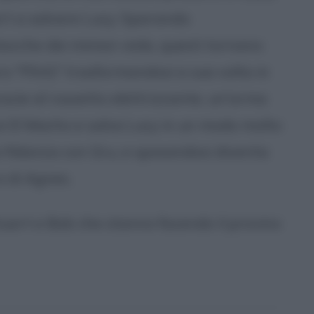
rt a salvare Lucy. Sparando
ocche dei minion viola, questi tornano
ero "PX41" trasformandosi a sua volta in
azie al rossetto elettrizzante, un'arma
ce El Macho e salva Lucy in un modo molto
si fidanza con Gru, e sposandosi diventa
 di Agnes.
Stuart e Bob che stanno facendo il provino