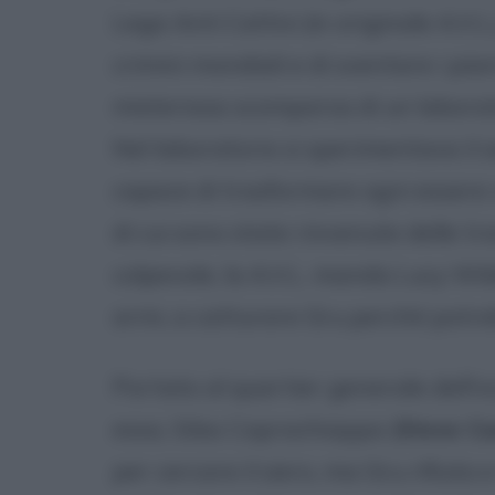
Lega Anti Cattivi (in originale A.V.
crimini mondiali e di sventare i pia
misteriosa scomparsa di un laborato
Nel laboratorio si sperimentava il s
capace di trasformare ogni essere v
di cui sono state rinvenute delle tr
colpevole, la A.V.L. manda Lucy Wil
armi, a catturare Gru perché potreb
Portato al quartier generale dell'or
essa, Silas Caprachiappa (
Steve C
per cercare il siero, ma Gru rifiuta