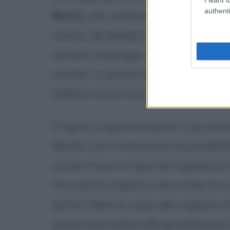
authenti
Bratt
), che, intenzionato a ricever
minion, gli spiega il suo piano. Esso 
versioni malvagie, aggressivi e senz
mondo. Li, prima di rifiutare ed an
Nefario al servizio di El Macho.
Proprio in quel momento, Lucy arriv
Macho con l'intenzione di prenderla
avvisa il suo ex capo del rapimento 
che aveva scoperto che anche Gru la
dottor Nefario svela alle ragazze c
averlo mescolato alla grandissima 