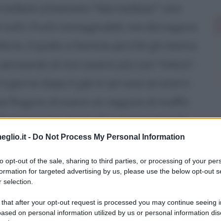
rmellate (chiamata "Marmellosa": una
tutti i frutti immaginabili, ma dal sapore
fario, il quale si licenzia perché gli manca
, pensando di non essere più così "mitico",
 il giorno dopo è già in servizio al centro
ue fingono di avere un negozio di muffin
i negozi; tra i tanti, Gru rimane stupito
eglio.it -
Do Not Process My Personal Information
 di un ristorante messicano), che secondo
dario criminale morto gettandosi in un
to opt-out of the sale, sharing to third parties, or processing of your per
formation for targeted advertising by us, please use the below opt-out s
 addosso degli esplosivi e di cui non è
 selection.
 that after your opt-out request is processed you may continue seeing i
ased on personal information utilized by us or personal information dis