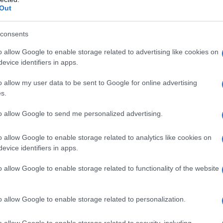
Out
 anche se Gru sostiene la colpevolezza di
lio Antonio ha fatto infatuare la
consents
o allow Google to enable storage related to advertising like cookies on
n altro negoziante perché nel suo
evice identifiers in apps.
del siero. Caprachiappa considera chiuso
o allow my user data to be sent to Google for online advertising
Lucy verrà inviata in Australia. Gru è
s.
he Lucy capisce di provare qualcosa per
to allow Google to send me personalized advertising.
de di tornare indietro, gettandosi
o allow Google to enable storage related to analytics like cookies on
evice identifiers in apps.
o allow Google to enable storage related to functionality of the website
 a casa di Eduardo, anche per sorvegliare
sa lascerà Margot per un'altra ragazza)
o allow Google to enable storage related to personalization.
egreto di Eduardo/El Macho (
Benjamin
o allow Google to enable storage related to security, including