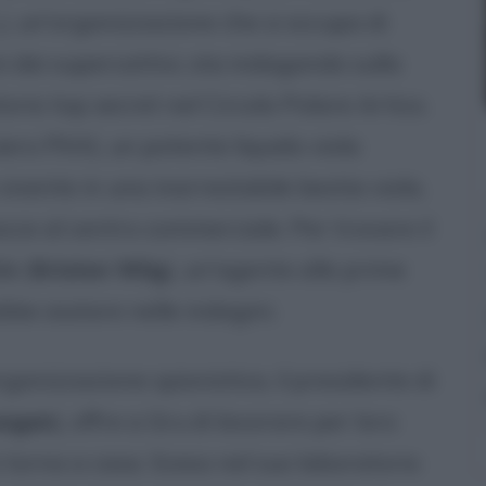
L.), un'organizzazione che si occupa di
ni dei supercattivi, sta indagando sulla
rio top secret nel Circolo Polare Artico.
iero PX41, un potente liquido viola
ivente in una inarrestabile bestia viola,
acce al centro commerciale. Per trovare il
de (
Kristen Wiig
), un'agente alle prime
be aiutare nelle indagini.
ganizzazione spionistica, il presidente di
oogan
), offre a Gru di lavorare per loro
 e torna a casa. Sceso nel suo laboratorio