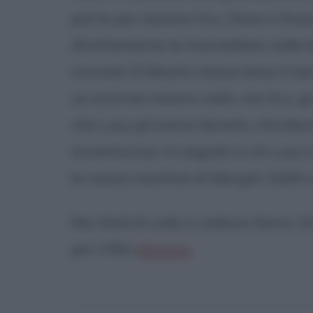
parte per aiutare Gru, Dave e Stua
direttamente la marmellata nelle b
normali. El Macho stesso beve il si
un enorme mostro viola, ma Gru, gr
che Lucy gli aveva donato, stordis
avventuroso. In seguito a ciò Lucy 
la nuova mamma di Margot, Edith e
Nei titoli di coda si vedono Kevin, 
per il film
Minions
.