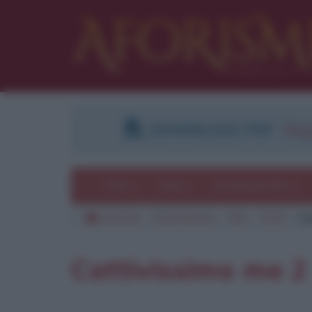
DOWNLOAD PDF
:
Regi
Temi
Frasi
Le frasi più lette
Aforismi
Frasi famose
Film
2013
Ca
Cattivissimo me 2