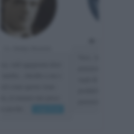
Da:
Giorgio Meneghelli
Vero.. Anche se rimane il solo
pensiero sono ancora possibili
segni di vitalità ad es. affettiva o
produttiva o decisionale. Senza il
pensiero attivo è...
Leggi di più