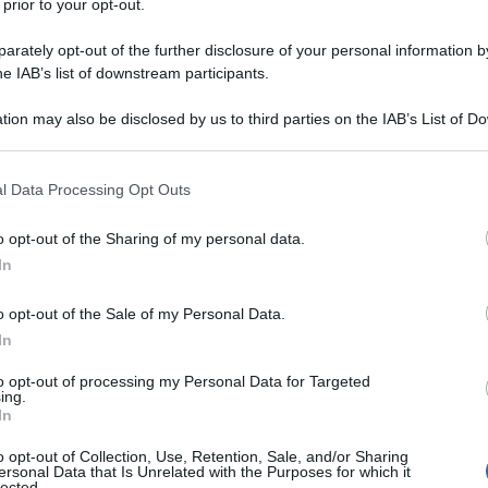
 prior to your opt-out.
 furtivamente nel negozio del sospettato
udendo così l'ipotesi di Gru. Nel
rately opt-out of the further disclosure of your personal information by
he IAB’s list of downstream participants.
inion cominciano a sparire
tion may also be disclosed by us to third parties on the IAB’s List of 
o tre ne rimangono: Dave, Stuart e Tim.
 that may further disclose it to other third parties.
solotto dove si divertono molto, fino a
 that this website/app uses one or more Google services and may gath
l Data Processing Opt Outs
including but not limited to your visit or usage behaviour. You may click 
e per il siero PX41, rubato dal
 to Google and its third-party tags to use your data for below specifi
o opt-out of the Sharing of my personal data.
ogle consent section.
In
o opt-out of the Sale of my Personal Data.
n (
Nasim Pedrad
) (una donna che vuole
In
a ragazza single di nome Shannon (
Kristen
to opt-out of processing my Personal Data for Targeted
ing.
are la serata di Gru, narcotizza Shannon.
In
insieme.
o opt-out of Collection, Use, Retention, Sale, and/or Sharing
ersonal Data that Is Unrelated with the Purposes for which it
lected.