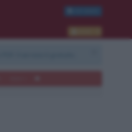
PDF GRATIS
Accedi
 PDF. Il servizio è gratuito.
e
Autori