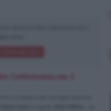
asi relative al film
Cattivissimo me 2
.
gile tutte.
i Cattivissimo me 2
ilm Cattivissimo me 2
tivo e si dedica alle sue figlie adottive:
(
Dana Gaier
) e Agnes (
Elsie Fisher
) . La