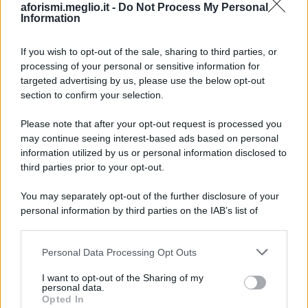
aforismi.meglio.it -
Do Not Process My Personal
Information
If you wish to opt-out of the sale, sharing to third parties, or
processing of your personal or sensitive information for
Ricevi LE FRASI PIÙ BELLE via e-mail
targeted advertising by us, please use the below opt-out
section to confirm your selection.
E-mail
OK
Please note that after your opt-out request is processed you
may continue seeing interest-based ads based on personal
information utilized by us or personal information disclosed to
third parties prior to your opt-out.
You may separately opt-out of the further disclosure of your
personal information by third parties on the IAB’s list of
downstream participants.
Personal Data Processing Opt Outs
This information may also be disclosed by us to third parties
on the IAB’s List of Downstream Participants that may further
I want to opt-out of the Sharing of my
disclose it to other third parties.
personal data.
Opted In
Please note that this website/app uses one or more Google