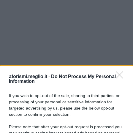
aforismi.meglio.it -
Do Not Process My Personal
Information
If you wish to opt-out of the sale, sharing to third parties, or
processing of your personal or sensitive information for
targeted advertising by us, please use the below opt-out
section to confirm your selection.
Please note that after your opt-out request is processed you