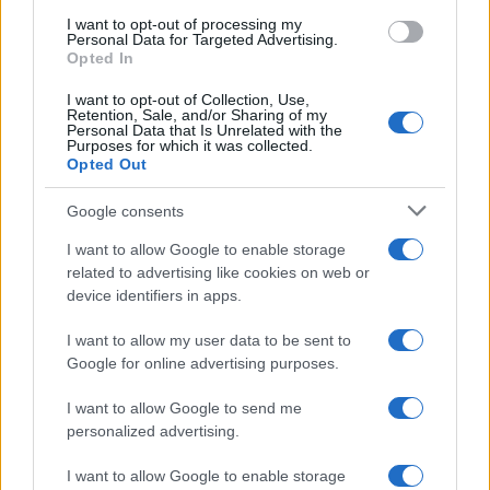
use your data for below specified purposes in below Google
I want to opt-out of processing my
consent section.
Personal Data for Targeted Advertising.
FRASI
Opted In
Frase del giorno
I want to opt-out of Collection, Use,
Frasi celebri
Retention, Sale, and/or Sharing of my
Personal Data that Is Unrelated with the
Frasi da condividere
Purposes for which it was collected.
Poesie
Opted Out
Proverbi
Incipit letterari
Google consents
Storie con morale
I want to allow Google to enable storage
FILM
related to advertising like cookies on web or
device identifiers in apps.
Frasi dei film
Frase film della settimana
I want to allow my user data to be sent to
Frasi film più lette
Google for online advertising purposes.
Incipit dei film
Elenco registi
I want to allow Google to send me
Film più cercati
personalized advertising.
Frasi sul cinema
I want to allow Google to enable storage
SERVIZI