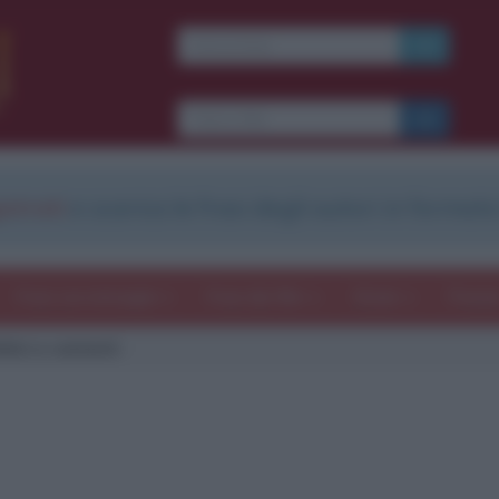
strati
e scarica le frasi degli autori in formato
Frasi con immagini
Frasi dei film
Storie
Poesi
felici e contenti