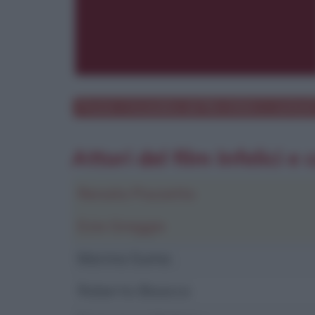
Poster e locandina del film
Infelici e content
Attori del film Infelici e
Renato Pozzetto
Ezio Greggio
Marina Suma
Roberto Bisacco