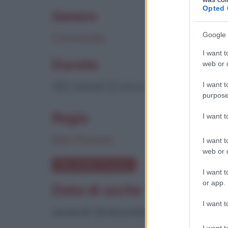
Opted 
Genere
Google 
Commedia
I want t
Durata
web or d
101 minuti (1 ora e 41 minuti)
I want t
purpose
Regia
I want 
Neri Parenti
I want t
web or d
Film di Neri Parenti
I want t
or app.
Data di uscita
I want t
venerdì 18 dicembre 1992
I want t