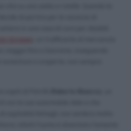
ua vita su una sedia a rotelle. Quando la
 decide di partire per le vacanze di
mera in una casa di cura per disabili.
zio Greggio
), un trafficante di mercanzia
 un viaggio fino a Sanremo, inseguendo
lte avventure e scoperte, non sempre
ospiti di Petrilli (
Roberto Bisacco
), un
estì con la sua automobile Aldo e che
 ospitalità fattagli, non sembra molto
ttorio; infatti l'uomo è diventato l'amante