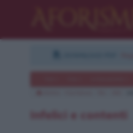
DOWNLOAD PDF
:
Regi
Temi
Frasi
Le frasi più lette
Aforismi
Frasi famose
Film
1992
In
Infelici e contenti