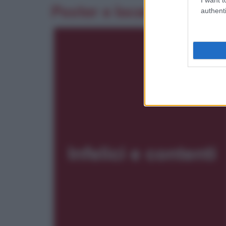
Poster e locandina
authenti