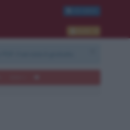
PDF GRATIS
Accedi
 PDF. Il servizio è gratuito.
e
Autori