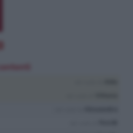
i
 contenti
Aldo
nel ruolo di
Vittorio
nel ruolo di
Alessandra
nel ruolo di
Petrilli
nel ruolo di