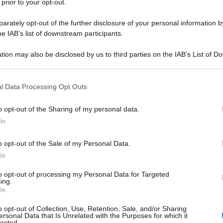
 prior to your opt-out.
 Alessandra abbia deciso di restare col
rately opt-out of the further disclosure of your personal information by
he IAB’s list of downstream participants.
tion may also be disclosed by us to third parties on the IAB’s List of 
 that may further disclose it to other third parties.
 that this website/app uses one or more Google services and may gath
l Data Processing Opt Outs
including but not limited to your visit or usage behaviour. You may click 
 to Google and its third-party tags to use your data for below specifi
o opt-out of the Sharing of my personal data.
ogle consent section.
In
su
o opt-out of the Sale of my Personal Data.
In
to opt-out of processing my Personal Data for Targeted
ing.
In
o opt-out of Collection, Use, Retention, Sale, and/or Sharing
ersonal Data that Is Unrelated with the Purposes for which it
lected.