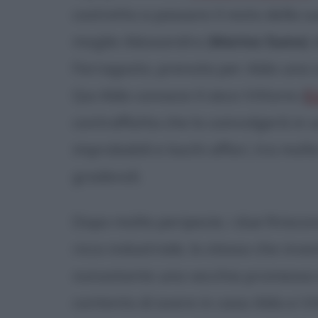
costretto a passare il resto della s
moglie Alessandra (
Marina Suma
)
Ferragosto, prenota per Aldo una ca
Qui Aldo conosce il cieco Vittorio (
E
contraffatta che lo coinvolgerà in
improbabili e loschi affari, tra mo
gradevoli.
Dopo molte peripezie, i due finiscono 
ricco industriale, lo stesso che inv
nonostante una vecchia promessa di
contento di avere in casa Aldo e Vi