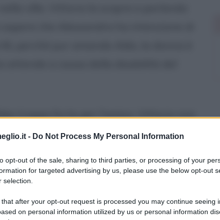
lla villa. Vittorio la scopre e parlando
a sapere che Alessandra ha intenzione di
rilli, perché pur amando Aldo, la donna è
la attende a causa della disabilità del
be troppo forte per l'amico, Vittorio non
 casa del Petrilli. Lo stesso Vittorio,
eglio.it -
Do Not Process My Personal Information
sce ad intrufolarsi nello yacht del Petrilli e
to opt-out of the sale, sharing to third parties, or processing of your per
ndone la paralisi. Tornati alla clinica,
formation for targeted advertising by us, please use the below opt-out s
 selection.
e Aldo che apprende la notizia
 that after your opt-out request is processed you may continue seeing i
la televisione, Vittorio nel frattempo si
ased on personal information utilized by us or personal information dis