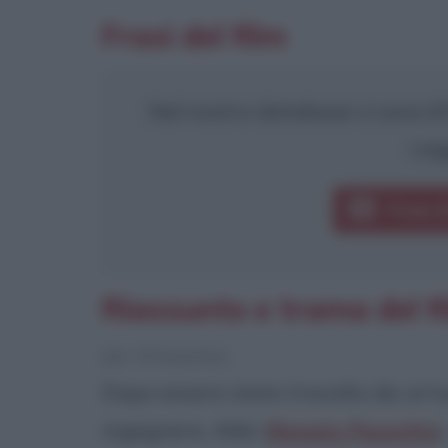
Frasi del film
Nel nostro database ci sono 8 f
Leg
Frasi d
Riassunto e trama del fil
[da Wikipedia]
Dopo essere stato travolto da un'
ingegnere, Aldo (
Renato Pozzetto
)