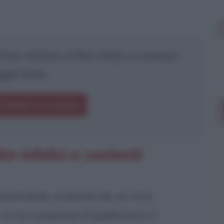
rasi relative al film
Infelici e contenti
.
gile tutte.
i Infelici e contenti
m Infelici e contenti
automobile condotta da un ricco
, un ex campione di pallanuoto, è