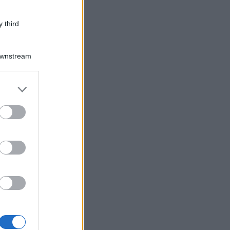
 third
Downstream
er and store
to grant or
ed purposes