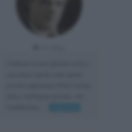
Da:
Giusy
Confermo la mia opinione su di te,
cara amica: parole come queste
possono appartenere SOLO ad una
bella e intelligente persona.. che
l'indifferenza,...
Leggi di più